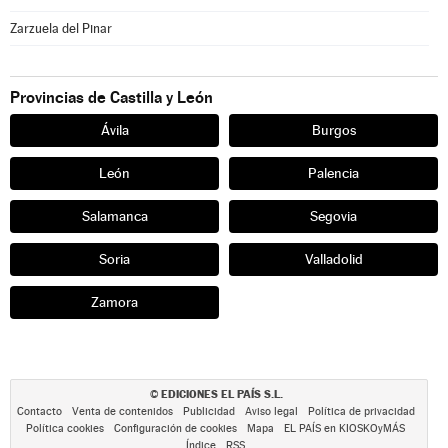
Zarzuela del Pinar
Provincias de Castilla y León
Ávila
Burgos
León
Palencia
Salamanca
Segovia
Soria
Valladolid
Zamora
EDICIONES EL PAÍS S.L.
©
Contacto
Venta de contenidos
Publicidad
Aviso legal
Política de privacidad
Política cookies
Configuración de cookies
Mapa
EL PAÍS en KIOSKOyMÁS
Índice
RSS