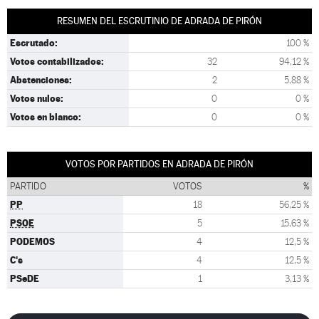
RESUMEN DEL ESCRUTINIO DE ADRADA DE PIRÓN
Escrutado:
100 %
Votos contabilizados:
32
94,12 %
Abstenciones:
2
5,88 %
Votos nulos:
0
0 %
Votos en blanco:
0
0 %
VOTOS POR PARTIDOS EN ADRADA DE PIRÓN
PARTIDO
VOTOS
%
PP
18
56,25 %
PSOE
5
15,63 %
PODEMOS
4
12,5 %
C's
4
12,5 %
PSeDE
1
3,13 %