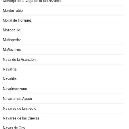
Montejo de la Vega de la Serrezuela
Monterrubio
Moral de Hornuez
Mozoncillo
Muñopedro
Muñoveros
Nava de la Asunción
Navafría
Navalilla
Navalmanzano
Navares de Ayuso
Navares de Enmedio
Navares de las Cuevas
Navas de Oro