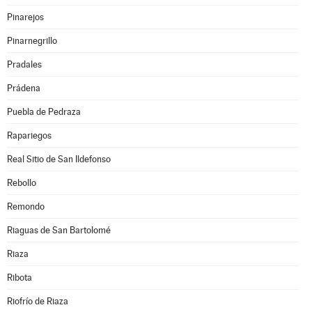
Pinarejos
Pinarnegrillo
Pradales
Prádena
Puebla de Pedraza
Rapariegos
Real Sitio de San Ildefonso
Rebollo
Remondo
Riaguas de San Bartolomé
Riaza
Ribota
Riofrío de Riaza