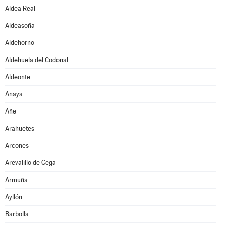
Aldea Real
Aldeasoña
Aldehorno
Aldehuela del Codonal
Aldeonte
Anaya
Añe
Arahuetes
Arcones
Arevalillo de Cega
Armuña
Ayllón
Barbolla