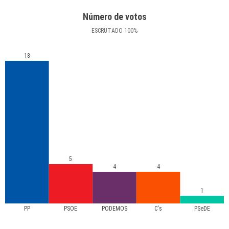
Número de votos
ESCRUTADO
100
%
18
5
4
4
1
PP
PSOE
PODEMOS
C's
PSeDE