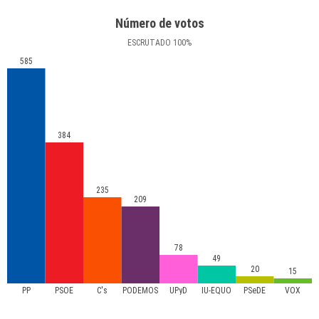
Número de votos
ESCRUTADO
100
%
585
384
235
209
78
49
20
15
PP
PSOE
C's
PODEMOS
UPyD
IU-EQUO
PSeDE
VOX