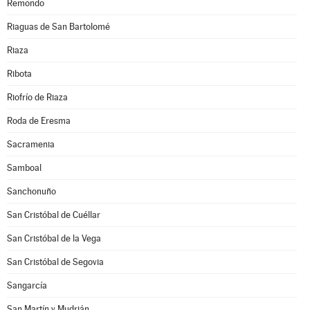
Remondo
Riaguas de San Bartolomé
Riaza
Ribota
Riofrío de Riaza
Roda de Eresma
Sacramenia
Samboal
Sanchonuño
San Cristóbal de Cuéllar
San Cristóbal de la Vega
San Cristóbal de Segovia
Sangarcía
San Martín y Mudrián