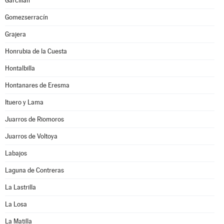
Garcillán
Gomezserracín
Grajera
Honrubia de la Cuesta
Hontalbilla
Hontanares de Eresma
Ituero y Lama
Juarros de Riomoros
Juarros de Voltoya
Labajos
Laguna de Contreras
La Lastrilla
La Losa
La Matilla