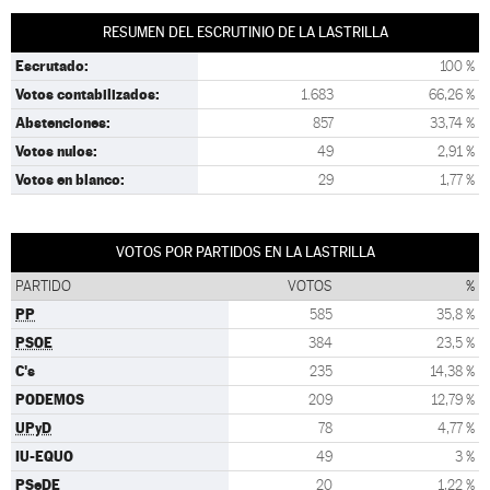
RESUMEN DEL ESCRUTINIO DE LA LASTRILLA
Escrutado:
100 %
Votos contabilizados:
1.683
66,26 %
Abstenciones:
857
33,74 %
Votos nulos:
49
2,91 %
Votos en blanco:
29
1,77 %
VOTOS POR PARTIDOS EN LA LASTRILLA
PARTIDO
VOTOS
%
PP
585
35,8 %
PSOE
384
23,5 %
C's
235
14,38 %
PODEMOS
209
12,79 %
UPyD
78
4,77 %
IU-EQUO
49
3 %
PSeDE
20
1,22 %