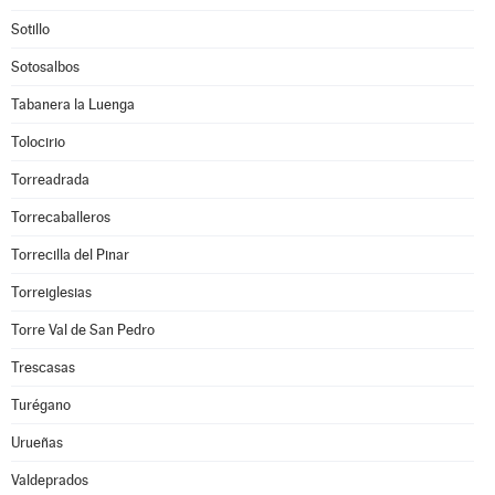
Sotillo
Sotosalbos
Tabanera la Luenga
Tolocirio
Torreadrada
Torrecaballeros
Torrecilla del Pinar
Torreiglesias
Torre Val de San Pedro
Trescasas
Turégano
Urueñas
Valdeprados