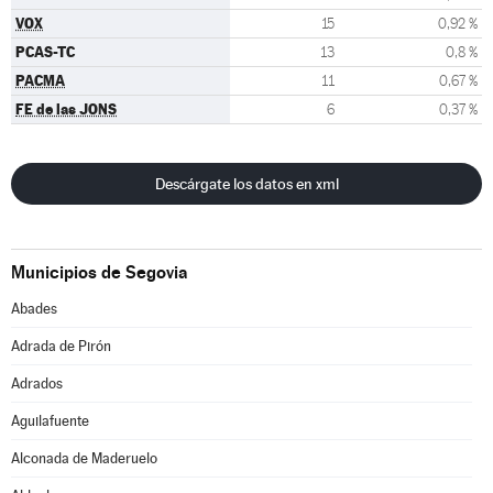
VOX
15
0,92 %
PCAS-TC
13
0,8 %
PACMA
11
0,67 %
FE de las JONS
6
0,37 %
Descárgate los datos en xml
Municipios de Segovia
Abades
Adrada de Pirón
Adrados
Aguilafuente
Alconada de Maderuelo