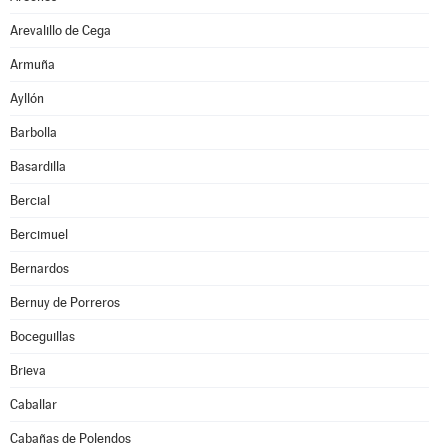
Arevalillo de Cega
Armuña
Ayllón
Barbolla
Basardilla
Bercial
Bercimuel
Bernardos
Bernuy de Porreros
Boceguillas
Brieva
Caballar
Cabañas de Polendos