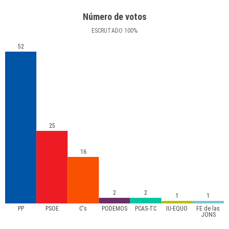
Número de votos
ESCRUTADO
100
%
52
25
16
2
2
1
1
PP
PSOE
C's
PODEMOS
PCAS-TC
IU-EQUO
FE de las
JONS