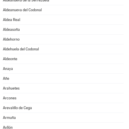
Aldeanueva de la Serrezuela
Aldeanueva del Codonal
Aldea Real
Aldeasoña
Aldehorno
Aldehuela del Codonal
Aldeonte
Anaya
Añe
Arahuetes
Arcones
Arevalillo de Cega
Armuña
Ayllón