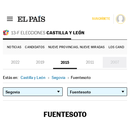
SUSCRÍBETE
E
NOTICIAS
CANDIDATOS
NUEVE PROVINCIAS, NUEVE MIRADAS
LOS CANDIDA
2022
2019
2015
2011
2007
Estás en:
Castilla y León
»
Segovia
»
Fuentesoto
FUENTESOTO