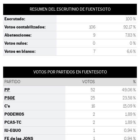
RESUMEN DEL ESCRUTINIO DE FUENTESOTO
Escrutado:
100 %
Votos contabilizados:
106
92,17 %
Abstenciones:
9
7,83 %
Votos nulos:
0
0 %
Votos en blanco:
7
6,6 %
VOTOS POR PARTIDOS EN FUENTESOTO
PARTIDO
VOTOS
%
PP
52
49,06 %
PSOE
25
23,58 %
C's
16
15,09 %
PODEMOS
2
1,89 %
PCAS-TC
2
1,89 %
IU-EQUO
1
0,94 %
FE de las JONS
1
0,94 %