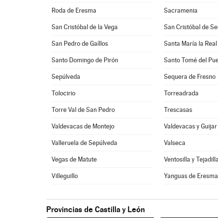
Roda de Eresma
Sacramenia
San Cristóbal de la Vega
San Cristóbal de Se
San Pedro de Gaíllos
Santa María la Real
Santo Domingo de Pirón
Santo Tomé del Pue
Sepúlveda
Sequera de Fresno
Tolocirio
Torreadrada
Torre Val de San Pedro
Trescasas
Valdevacas de Montejo
Valdevacas y Guijar
Valleruela de Sepúlveda
Valseca
Vegas de Matute
Ventosilla y Tejadill
Villeguillo
Yanguas de Eresm
Provincias de Castilla y León