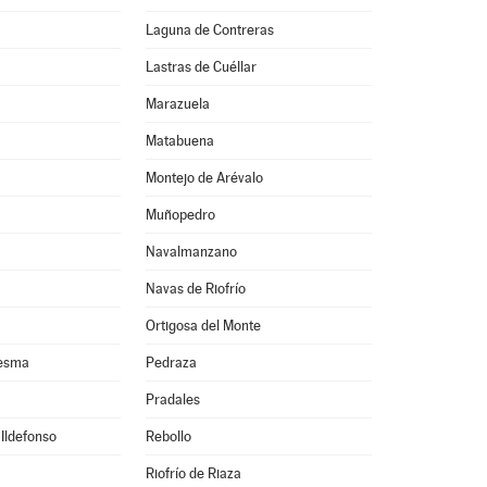
Laguna de Contreras
Lastras de Cuéllar
Marazuela
Matabuena
Montejo de Arévalo
Muñopedro
Navalmanzano
Navas de Riofrío
Ortigosa del Monte
resma
Pedraza
Pradales
 Ildefonso
Rebollo
Riofrío de Riaza