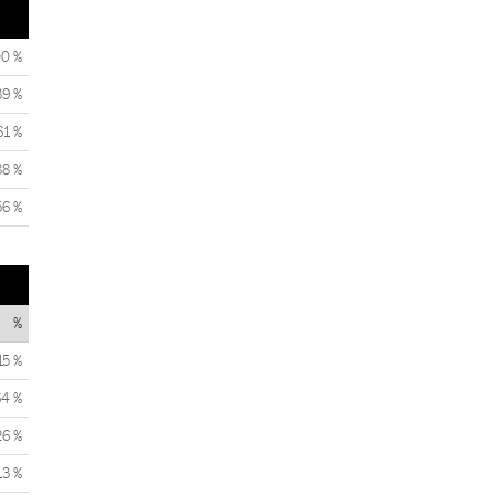
00 %
39 %
61 %
88 %
56 %
%
15 %
64 %
26 %
13 %