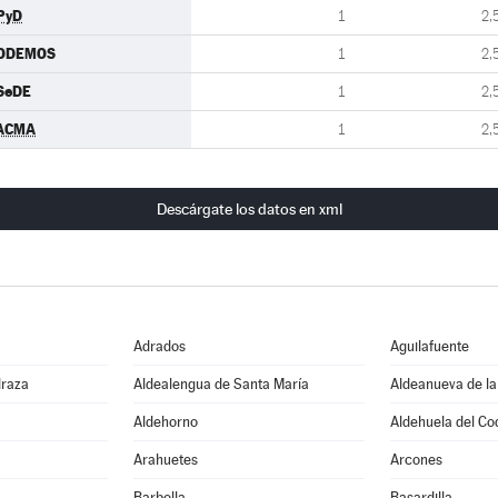
PyD
1
2,
ODEMOS
1
2,
SeDE
1
2,
ACMA
1
2,
Descárgate los datos en xml
Adrados
Aguilafuente
draza
Aldealengua de Santa María
Aldeanueva de la
Aldehorno
Aldehuela del Co
Arahuetes
Arcones
Barbolla
Basardilla