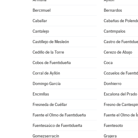
Bercimuel
Bernardos
Caballar
Cabañas de Polend
Cantalejo
Cantimpalos
Castillejo de Mesleón
Castro de Fuentidu
Cedillo de la Torre
Cerezo de Abajo
Cobos de Fuentidueña
Coca
Corral de Ayllón
Cozuelos de Fuenti
Domingo García
Donhierro
Encinillas
Escalona del Prado
Fresneda de Cuéllar
Fresno de Cantespi
Fuente el Olmo de Fuentidueña
Fuente el Olmo de Í
Fuentesaúco de Fuentidueña
Fuentesoto
Gomezserracín
Grajera