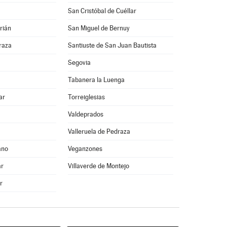
San Cristóbal de Cuéllar
rián
San Miguel de Bernuy
raza
Santiuste de San Juan Bautista
Segovia
Tabanera la Luenga
ar
Torreiglesias
Valdeprados
Valleruela de Pedraza
ano
Veganzones
ar
Villaverde de Montejo
r