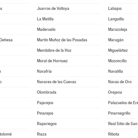
os
Juarros de Voltoya
Labajos
La Matilla
Languilla
Maderuelo
Marazoleja
 Dehesa
Martín Muñoz de las Posadas
Marugán
Membibre de la Hoz
Migueláñez
Moral de Hornuez
Mozoncillo
n
Navafría
Navalilla
o
Navares de las Cuevas
Navas de Oro
Olombrada
Orejana
Pajarejos
Palazuelos de E
Pinarejos
Pinarnegrillo
Rapariegos
Real Sitio de San
rtolomé
Riaza
Ribota