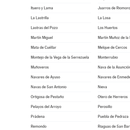
Ituero y Lama
Juarros de Riomor
La Lastrilla
La Losa
Lastras del Pozo
Los Huertos
Martín Miguel
Martín Muñoz de la
Mata de Cuéllar
Melque de Cercos
Montejo de la Vega de la Serrezuela
Monterrubio
Muñoveros
Nava de la Asunció
Navares de Ayuso
Navares de Enmedi
Navas de San Antonio
Nieva
Ortigosa de Pestaño
Otero de Herreros
Pelayos del Arroyo
Perosillo
Prádena
Puebla de Pedraza
Remondo
Riaguas de San Ba