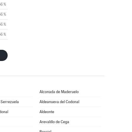
56 %
56 %
56 %
56 %
Alconada de Maderuelo
 Serrezuela
Aldeanueva del Codonal
donal
Aldeonte
Arevalillo de Cega
Bercial