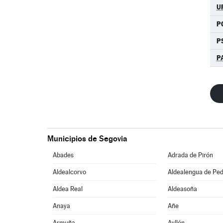
U
P
P
P
Municipios de Segovia
Abades
Adrada de Pirón
Aldealcorvo
Aldealengua de Pe
Aldea Real
Aldeasoña
Anaya
Añe
Armuña
Ayllón