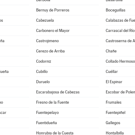
Bernuy de Porreros
Boceguillas
os
Cabezuela
Calabazas de Fu
Carbonero el Mayor
Carrascal del Río
eña
Castrojimeno
Castroserna de A
Cerezo de Arriba
Chañe
Codorniz
Collado Hermoso
dueña
Cubillo
Cuéllar
Duruelo
El Espinar
Escarabajosa de Cabezas
Escobar de Pole
no
Fresno de la Fuente
Frumales
scar
Fuentepelayo
Fuentepiñel
Fuentidueña
Gallegos
Honrubia de la Cuesta
Hontalbilla