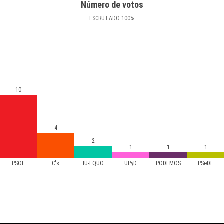
Número de votos
ESCRUTADO
100
%
10
4
2
1
1
1
PSOE
C's
IU-EQUO
UPyD
PODEMOS
PSeDE