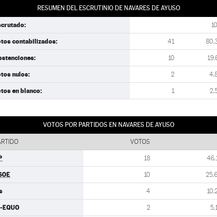
RESUMEN DEL ESCRUTINIO DE NAVARES DE AYUSO
scrutado:
1
tos contabilizados:
41
80,
bstenciones:
10
19,
tos nulos:
2
4,
tos en blanco:
1
2,
VOTOS POR PARTIDOS EN NAVARES DE AYUSO
ARTIDO
VOTOS
P
18
46,
SOE
10
25,
s
4
10,
U-EQUO
2
5,