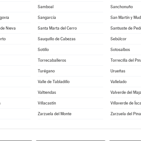
Samboal
Sanchonuño
govia
Sangarcía
San Martín y Mud
 de Nieva
Santa Marta del Cerro
Santiuste de Ped
rto
Sauquillo de Cabezas
Sebúlcor
Sotillo
Sotosalbos
Torrecaballeros
Torrecilla del Pin
Turégano
Urueñas
Valle de Tabladillo
Vallelado
Valtiendas
Valverde del Maj
a
Villacastín
Villaverde de Ísc
a
Zarzuela del Monte
Zarzuela del Pina