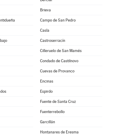
Brieva
entidueña
Campo de San Pedro
Casla
bajo
Castroserracín
Cilleruelo de San Mamés
Condado de Castilnovo
Cuevas de Provanco
Encinas
ndos
Espirdo
Fuente de Santa Cruz
Fuenterrebollo
Garcillán
Hontanares de Eresma