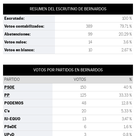
RESUMEN DEL ESCRUTINIO DE BERNARDOS
Escrutado:
100 %
Votos contabilizados:
389
79,71 %
Abstenciones:
99
20,29 %
Votos nulos:
14
3,6 %
Votos en blanco:
10
2,67 %
VOTOS POR PARTIDOS EN BERNARDOS
PARTIDO
VOTOS
%
PSOE
150
40 %
PP
125
33,33 %
PODEMOS
48
12,8 %
C's
20
5,33 %
IU-EQUO
13
3,47 %
PSeDE
6
1,6 %
UPyD
3
0,8 %