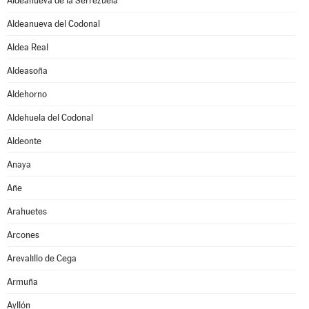
Aldeanueva de la Serrezuela
Aldeanueva del Codonal
Aldea Real
Aldeasoña
Aldehorno
Aldehuela del Codonal
Aldeonte
Anaya
Añe
Arahuetes
Arcones
Arevalillo de Cega
Armuña
Ayllón