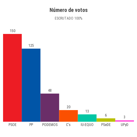
Número de votos
ESCRUTADO
100
%
150
125
48
20
13
6
3
PSOE
PP
PODEMOS
C's
IU-EQUO
PSeDE
UPyD