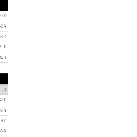
00 %
62 %
38 %
21 %
31 %
%
62 %
86 %
29 %
63 %