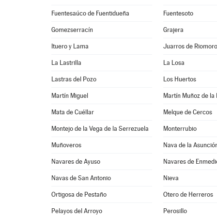
Fuentesaúco de Fuentidueña
Fuentesoto
Gomezserracín
Grajera
Ituero y Lama
Juarros de Riomor
La Lastrilla
La Losa
Lastras del Pozo
Los Huertos
Martín Miguel
Martín Muñoz de la
Mata de Cuéllar
Melque de Cercos
Montejo de la Vega de la Serrezuela
Monterrubio
Muñoveros
Nava de la Asunció
Navares de Ayuso
Navares de Enmedi
Navas de San Antonio
Nieva
Ortigosa de Pestaño
Otero de Herreros
Pelayos del Arroyo
Perosillo