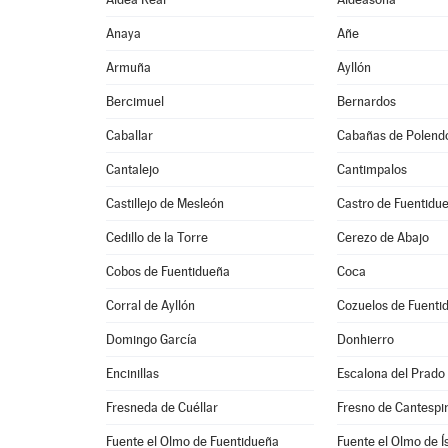
Anaya
Añe
Armuña
Ayllón
Bercimuel
Bernardos
Caballar
Cabañas de Polend
Cantalejo
Cantimpalos
Castillejo de Mesleón
Castro de Fuentidu
Cedillo de la Torre
Cerezo de Abajo
Cobos de Fuentidueña
Coca
Corral de Ayllón
Cozuelos de Fuenti
Domingo García
Donhierro
Encinillas
Escalona del Prado
Fresneda de Cuéllar
Fresno de Cantespi
Fuente el Olmo de Fuentidueña
Fuente el Olmo de Í