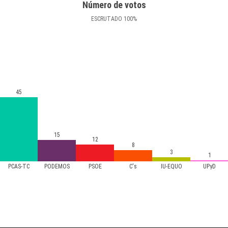
Número de votos
ESCRUTADO
100
%
45
15
12
8
3
1
PCAS-TC
PODEMOS
PSOE
C's
IU-EQUO
UPyD