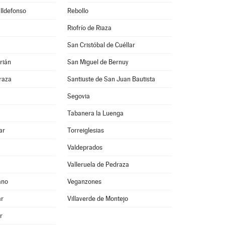
 Ildefonso
Rebollo
Riofrío de Riaza
San Cristóbal de Cuéllar
rián
San Miguel de Bernuy
raza
Santiuste de San Juan Bautista
Segovia
Tabanera la Luenga
ar
Torreiglesias
Valdeprados
Valleruela de Pedraza
ano
Veganzones
ar
Villaverde de Montejo
r