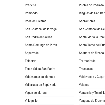
Prádena
Puebla de Pedraza
Remondo
Riaguas de San Ba
Roda de Eresma
Sacramenia
San Cristóbal de la Vega
San Cristóbal de Se
San Pedro de Gaíllos
Santa María la Real
Santo Domingo de Pirón
Santo Tomé del Pue
Sepúlveda
Sequera de Fresno
Tolocirio
Torreadrada
Torre Val de San Pedro
Trescasas
Valdevacas de Montejo
Valdevacas y Guijar
Valleruela de Sepúlveda
Valseca
Vegas de Matute
Ventosilla y Tejadill
Villeguillo
Yanguas de Eresm