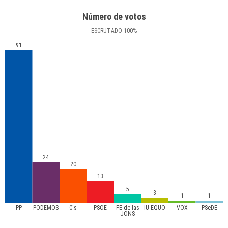
Número de votos
ESCRUTADO
100
%
91
24
20
13
5
3
1
1
PP
PODEMOS
C's
PSOE
FE de las
IU-EQUO
VOX
PSeDE
JONS