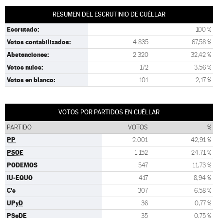
RESUMEN DEL ESCRUTINIO DE CUÉLLAR
Escrutado:
100 %
Votos contabilizados:
4.835
67,58 %
Abstenciones:
2.320
32,42 %
Votos nulos:
172
3,56 %
Votos en blanco:
101
2,17 %
VOTOS POR PARTIDOS EN CUÉLLAR
PARTIDO
VOTOS
%
PP
2.001
42,91 %
PSOE
1.152
24,71 %
PODEMOS
547
11,73 %
IU-EQUO
417
8,94 %
C's
307
6,58 %
UPyD
36
0,77 %
PSeDE
35
0,75 %