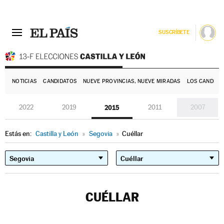
SUSCRÍBETE
E
NOTICIAS
CANDIDATOS
NUEVE PROVINCIAS, NUEVE MIRADAS
LOS CANDIDA
2022
2019
2015
2011
2007
Estás en:
Castilla y León
»
Segovia
»
Cuéllar
CUÉLLAR