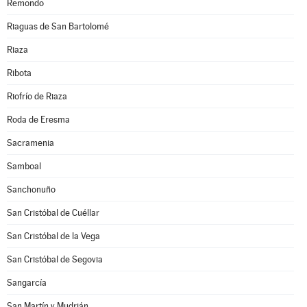
Remondo
Riaguas de San Bartolomé
Riaza
Ribota
Riofrío de Riaza
Roda de Eresma
Sacramenia
Samboal
Sanchonuño
San Cristóbal de Cuéllar
San Cristóbal de la Vega
San Cristóbal de Segovia
Sangarcía
San Martín y Mudrián