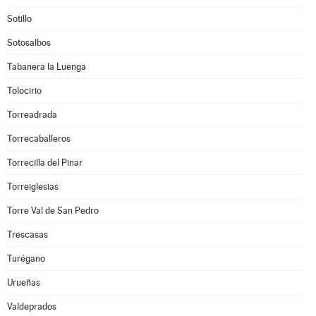
Sotillo
Sotosalbos
Tabanera la Luenga
Tolocirio
Torreadrada
Torrecaballeros
Torrecilla del Pinar
Torreiglesias
Torre Val de San Pedro
Trescasas
Turégano
Urueñas
Valdeprados