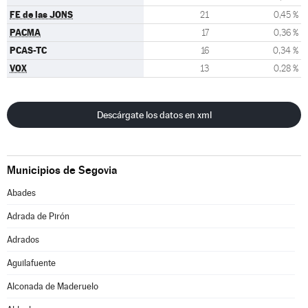
FE de las JONS
21
0,45 %
PACMA
17
0,36 %
PCAS-TC
16
0,34 %
VOX
13
0,28 %
Descárgate los datos en xml
Municipios de Segovia
Abades
Adrada de Pirón
Adrados
Aguilafuente
Alconada de Maderuelo