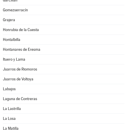
Garcillán
Gomezserracín
Grajera
Honrubia de la Cuesta
Hontalbilla
Hontanares de Eresma
Ituero y Lama
Juarros de Riomoros
Juarros de Voltoya
Labajos
Laguna de Contreras
La Lastrilla
La Losa
La Matilla