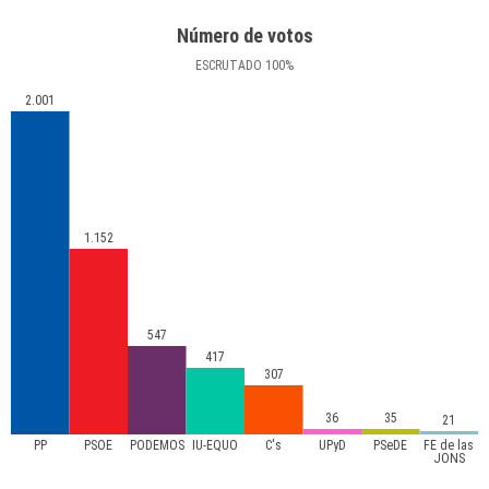
Número de votos
ESCRUTADO
100
%
2.001
1.152
547
417
307
36
35
21
PP
PSOE
PODEMOS
IU-EQUO
C's
UPyD
PSeDE
FE de las
JONS