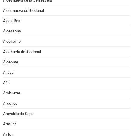
Aldeanueva de la Serrezuela
Aldeanueva del Codonal
Aldea Real
Aldeasoña
Aldehorno
Aldehuela del Codonal
Aldeonte
Anaya
Añe
Arahuetes
Arcones
Arevalillo de Cega
Armuña
Ayllón