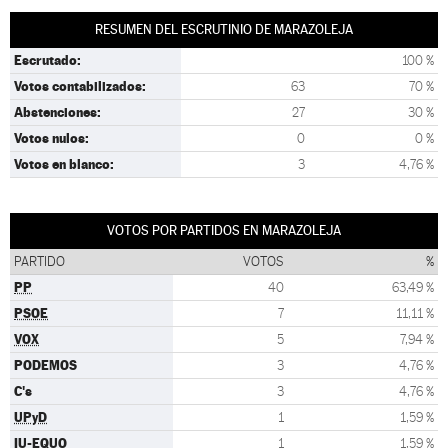
RESUMEN DEL ESCRUTINIO DE MARAZOLEJA
Escrutado:
100 %
Votos contabilizados:
63
70 %
Abstenciones:
27
30 %
Votos nulos:
0
0 %
Votos en blanco:
3
4,76 %
VOTOS POR PARTIDOS EN MARAZOLEJA
PARTIDO
VOTOS
%
PP
40
63,49 %
PSOE
7
11,11 %
VOX
5
7,94 %
PODEMOS
3
4,76 %
C's
3
4,76 %
UPyD
1
1,59 %
IU-EQUO
1
1,59 %