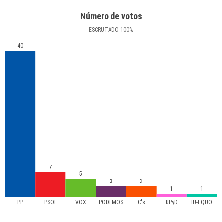
Número de votos
ESCRUTADO
100
%
40
7
5
3
3
1
1
PP
PSOE
VOX
PODEMOS
C's
UPyD
IU-EQUO