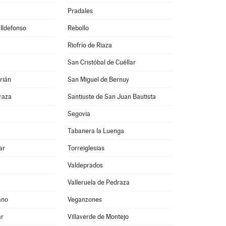
Pradales
 Ildefonso
Rebollo
Riofrío de Riaza
San Cristóbal de Cuéllar
rián
San Miguel de Bernuy
raza
Santiuste de San Juan Bautista
Segovia
Tabanera la Luenga
ar
Torreiglesias
Valdeprados
Valleruela de Pedraza
ano
Veganzones
ar
Villaverde de Montejo