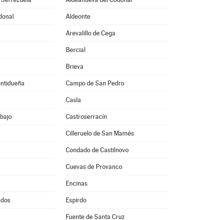
donal
Aldeonte
Arevalillo de Cega
Bercial
Brieva
entidueña
Campo de San Pedro
Casla
bajo
Castroserracín
Cilleruelo de San Mamés
Condado de Castilnovo
Cuevas de Provanco
Encinas
ndos
Espirdo
Fuente de Santa Cruz