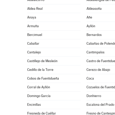
Aldea Real
Aldeasoña
Anaya
Añe
Armuña
Ayllón
Bercimuel
Bernardos
Caballar
Cabañas de Polend
Cantalejo
Cantimpalos
Castillejo de Mesleón
Castro de Fuentidu
Cedillo de la Torre
Cerezo de Abajo
Cobos de Fuentidueña
Coca
Corral de Ayllón
Cozuelos de Fuenti
Domingo García
Donhierro
Encinillas
Escalona del Prado
Fresneda de Cuéllar
Fresno de Cantespi