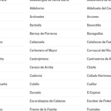
Aldehorno
Aldehuela del Co
Arahuetes
Arcones
Barbolla
Basardilla
Bernuy de Porreros
Boceguillas
os
Cabezuela
Calabazas de Fu
Carbonero el Mayor
Carrascal del Río
eña
Castrojimeno
Castroserna de A
Cerezo de Arriba
Chañe
Codorniz
Collado Hermoso
dueña
Cubillo
Cuéllar
Duruelo
El Espinar
Escarabajosa de Cabezas
Escobar de Pole
no
Fresno de la Fuente
Frumales