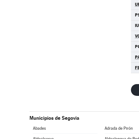
U
P
I
V
P
P
F
Municipios de Segovia
Abades
Adrada de Pirón
Aldealcorvo
Aldealengua de Pe