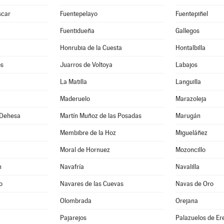
scar
Fuentepelayo
Fuentepiñel
Fuentidueña
Gallegos
Honrubia de la Cuesta
Hontalbilla
os
Juarros de Voltoya
Labajos
La Matilla
Languilla
Maderuelo
Marazoleja
 Dehesa
Martín Muñoz de las Posadas
Marugán
Membibre de la Hoz
Migueláñez
Moral de Hornuez
Mozoncillo
n
Navafría
Navalilla
o
Navares de las Cuevas
Navas de Oro
Olombrada
Orejana
Pajarejos
Palazuelos de E