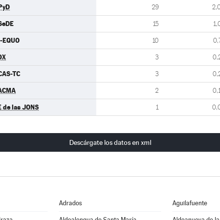
PyD
29
2,
SeDE
15
1,
U-EQUO
10
0,
OX
3
0,
CAS-TC
3
0,
ACMA
2
0,
E de las JONS
1
0,
Descárgate los datos en xml
Adrados
Aguilafuente
draza
Aldealengua de Santa María
Aldeanueva de la