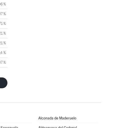
06 %
07 %
71 %
21 %
21 %
14 %
07 %
Alconada de Maderuelo
 Serrezuela
Aldeanueva del Codonal