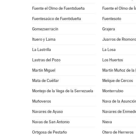
Fuente el Olmo de Fuentidueña
Fuente el Olmo de Í
Fuentesaúco de Fuentidueña
Fuentesoto
Gomezserracín
Grajera
Ituero y Lama
Juarros de Riomor
La Lastrilla
La Losa
Lastras del Pozo
Los Huertos
Martín Miguel
Martín Muñoz de la
Mata de Cuéllar
Melque de Cercos
Montejo de la Vega de la Serrezuela
Monterrubio
Muñoveros
Nava de la Asunció
Navares de Ayuso
Navares de Enmedi
Navas de San Antonio
Nieva
Ortigosa de Pestaño
Otero de Herreros