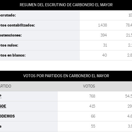
RESUMEN DEL ESCRUTINIO DE CARBONERO EL MAYOR
scrutado:
1
tos contabilizados:
1.438
78,
bstenciones:
394
21,
tos nulos:
31
2,
tos en blanco:
40
2,
VOTOS POR PARTIDOS EN CARBONERO EL MAYOR
ARTIDO
VOTOS
P
768
54,
SOE
415
29
ODEMOS
66
4,
s
55
3,