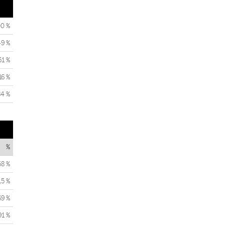
00 %
49 %
51 %
16 %
84 %
%
58 %
,5 %
69 %
91 %