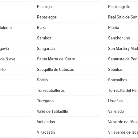
Pinarejos
Pinarnegrillo
Rapariegos
Real Sitio de San
rtolomé
Riaza
Ribota
Samboal
Sanchonuño
govia
Sangarcía
San Martín y Mud
 de Nieva
Santa Marta del Cerro
Santiuste de Ped
rto
Sauquillo de Cabezas
Sebúlcor
Sotillo
Sotosalbos
Torrecaballeros
Torrecilla del Pin
Turégano
Urueñas
Valle de Tabladillo
Vallelado
Valtiendas
Valverde del Maj
a
Villacastín
Villaverde de Ísc