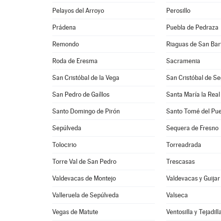
Pelayos del Arroyo
Perosillo
Prádena
Puebla de Pedraza
Remondo
Riaguas de San Ba
Roda de Eresma
Sacramenia
San Cristóbal de la Vega
San Cristóbal de Se
San Pedro de Gaíllos
Santa María la Real
Santo Domingo de Pirón
Santo Tomé del Pue
Sepúlveda
Sequera de Fresno
Tolocirio
Torreadrada
Torre Val de San Pedro
Trescasas
Valdevacas de Montejo
Valdevacas y Guijar
Valleruela de Sepúlveda
Valseca
Vegas de Matute
Ventosilla y Tejadill