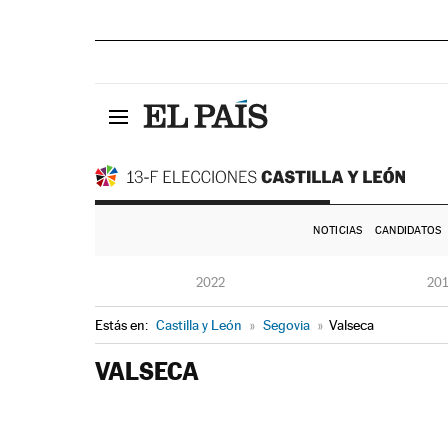
NOTICIAS
CANDIDATOS
2022
20
Estás en:
Castilla y León
»
Segovia
»
Valseca
VALSECA