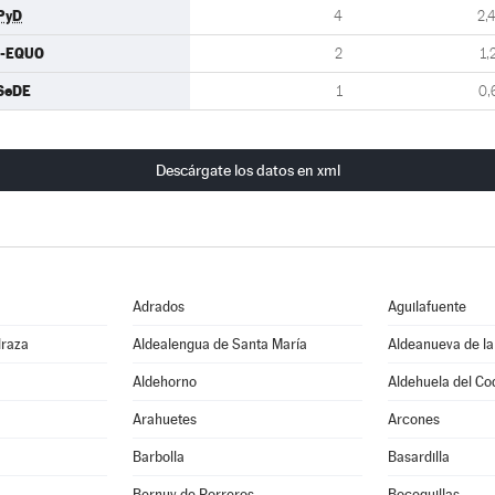
PyD
4
2,
U-EQUO
2
1,
SeDE
1
0,
Descárgate los datos en xml
Adrados
Aguilafuente
draza
Aldealengua de Santa María
Aldeanueva de la
Aldehorno
Aldehuela del Co
Arahuetes
Arcones
Barbolla
Basardilla
Bernuy de Porreros
Boceguillas