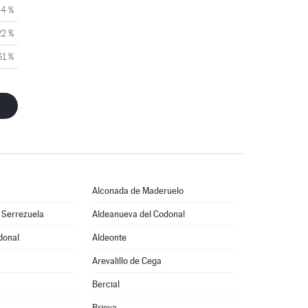
44 %
22 %
61 %
Alconada de Maderuelo
 Serrezuela
Aldeanueva del Codonal
donal
Aldeonte
Arevalillo de Cega
Bercial
Brieva