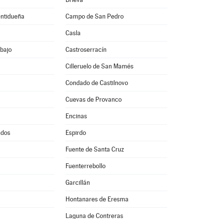
entidueña
Campo de San Pedro
Casla
bajo
Castroserracín
Cilleruelo de San Mamés
Condado de Castilnovo
Cuevas de Provanco
Encinas
ndos
Espirdo
Fuente de Santa Cruz
Fuenterrebollo
Garcillán
Hontanares de Eresma
Laguna de Contreras