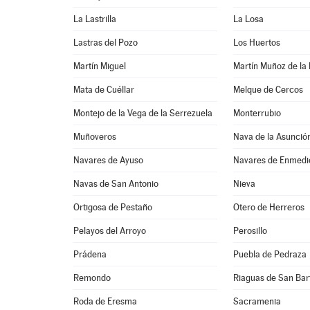
La Lastrilla
La Losa
Lastras del Pozo
Los Huertos
Martín Miguel
Martín Muñoz de la
Mata de Cuéllar
Melque de Cercos
Montejo de la Vega de la Serrezuela
Monterrubio
Muñoveros
Nava de la Asunció
Navares de Ayuso
Navares de Enmedi
Navas de San Antonio
Nieva
Ortigosa de Pestaño
Otero de Herreros
Pelayos del Arroyo
Perosillo
Prádena
Puebla de Pedraza
Remondo
Riaguas de San Ba
Roda de Eresma
Sacramenia