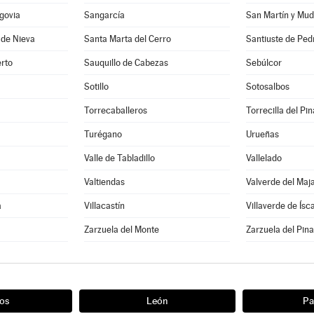
govia
Sangarcía
San Martín y Mud
 de Nieva
Santa Marta del Cerro
Santiuste de Ped
rto
Sauquillo de Cabezas
Sebúlcor
Sotillo
Sotosalbos
Torrecaballeros
Torrecilla del Pin
Turégano
Urueñas
Valle de Tabladillo
Vallelado
Valtiendas
Valverde del Maj
a
Villacastín
Villaverde de Ísc
a
Zarzuela del Monte
Zarzuela del Pina
os
León
Pa