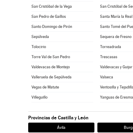
San Cristóbal de la Vega
San Cristóbal de Se
San Pedro de Gaíllos
Santa María la Real
Santo Domingo de Pirón
Santo Tomé del Pue
Sepúlveda
Sequera de Fresno
Tolocirio
Torreadrada
Torre Val de San Pedro
Trescasas
Valdevacas de Montejo
Valdevacas y Guijar
Valleruela de Sepúlveda
Valseca
Vegas de Matute
Ventosilla y Tejadill
Villeguillo
Yanguas de Eresm
Provincias de Castilla y León
Ávila
Burg