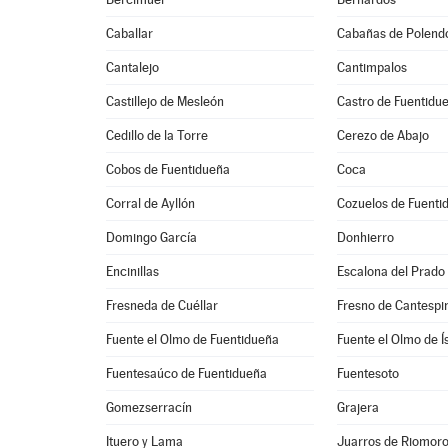
Caballar
Cabañas de Polend
Cantalejo
Cantimpalos
Castillejo de Mesleón
Castro de Fuentidu
Cedillo de la Torre
Cerezo de Abajo
Cobos de Fuentidueña
Coca
Corral de Ayllón
Cozuelos de Fuenti
Domingo García
Donhierro
Encinillas
Escalona del Prado
Fresneda de Cuéllar
Fresno de Cantespi
Fuente el Olmo de Fuentidueña
Fuente el Olmo de Í
Fuentesaúco de Fuentidueña
Fuentesoto
Gomezserracín
Grajera
Ituero y Lama
Juarros de Riomor