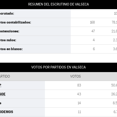
RESUMEN DEL ESCRUTINIO DE VALSECA
scrutado:
1
tos contabilizados:
168
78,
bstenciones:
47
21,
tos nulos:
4
2,
tos en blanco:
6
3,
VOTOS POR PARTIDOS EN VALSECA
ARTIDO
VOTOS
P
83
50,
SOE
43
26,
s
14
8,
ODEMOS
11
6,