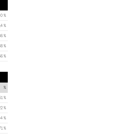
00 %
14 %
86 %
38 %
66 %
%
61 %
22 %
54 %
71 %