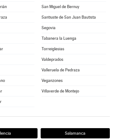
rián
San Miguel de Bernuy
raza
Santiuste de San Juan Bautista
Segovia
Tabanera la Luenga
ar
Torreiglesias
Valdeprados
Valleruela de Pedraza
ano
Veganzones
ar
Villaverde de Montejo
r
lencia
Salamanca