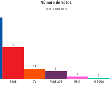
Número de votos
ESCRUTADO
100
%
43
14
11
4
2
PSOE
C's
PODEMOS
UPyD
IU-EQUO