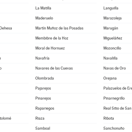
La Matilla
Languilla
Maderuelo
Marazoleja
 Dehesa
Martín Muñoz de las Posadas
Marugán
Membibre de la Hoz
Migueláñez
Moral de Hornuez
Mozoncillo
n
Navafría
Navalilla
o
Navares de las Cuevas
Navas de Oro
Olombrada
Orejana
Pajarejos
Palazuelos de E
Pinarejos
Pinarnegrillo
Rapariegos
Real Sitio de San
rtolomé
Riaza
Ribota
Samboal
Sanchonuño