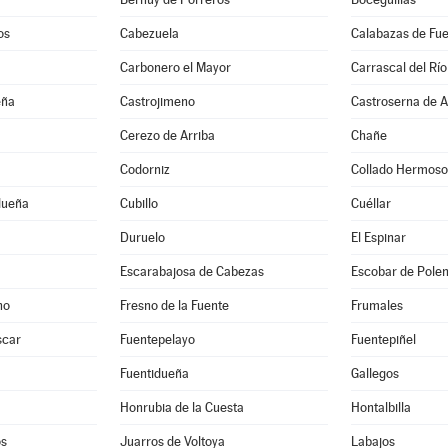
os
Cabezuela
Calabazas de Fu
Carbonero el Mayor
Carrascal del Río
eña
Castrojimeno
Castroserna de A
Cerezo de Arriba
Chañe
Codorniz
Collado Hermoso
dueña
Cubillo
Cuéllar
Duruelo
El Espinar
Escarabajosa de Cabezas
Escobar de Pole
no
Fresno de la Fuente
Frumales
scar
Fuentepelayo
Fuentepiñel
Fuentidueña
Gallegos
Honrubia de la Cuesta
Hontalbilla
os
Juarros de Voltoya
Labajos