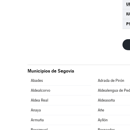
U
I
P
Municipios de Segovia
Abades
Adrada de Pirón
Aldealcorvo
Aldealengua de Pe
Aldea Real
Aldeasoña
Anaya
Añe
Armuña
Ayllón
Bercimuel
Bernardos