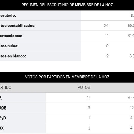
RESUMEN DEL ESCRUTINIO DE MEMBIBRE DE LA HOZ
scrutado:
1
tos contabilizados:
24
68,
bstenciones:
11
31,
tos nulos:
0
tos en blanco:
2
8,
VOTOS POR PARTIDOS EN MEMBIBRE DE LA HOZ
ARTIDO
VOTOS
P
17
70,
SOE
3
12
PyD
1
4,
OX
1
4,