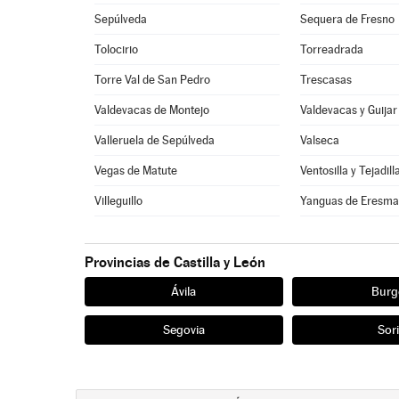
Sepúlveda
Sequera de Fresno
Tolocirio
Torreadrada
Torre Val de San Pedro
Trescasas
Valdevacas de Montejo
Valdevacas y Guijar
Valleruela de Sepúlveda
Valseca
Vegas de Matute
Ventosilla y Tejadill
Villeguillo
Yanguas de Eresm
Provincias de Castilla y León
Ávila
Burg
Segovia
Sor