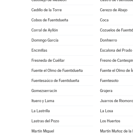
Cedillo de la Torre
Cerezo de Abajo
Cobos de Fuentidueña
Coca
Corral de Ayllón
Cozuelos de Fuenti
Domingo García
Donhierro
Encinillas
Escalona del Prado
Fresneda de Cuéllar
Fresno de Cantespi
Fuente el Olmo de Fuentidueña
Fuente el Olmo de Í
Fuentesaúco de Fuentidueña
Fuentesoto
Gomezserracín
Grajera
Ituero y Lama
Juarros de Riomor
La Lastrilla
La Losa
Lastras del Pozo
Los Huertos
Martín Miguel
Martín Muñoz de la