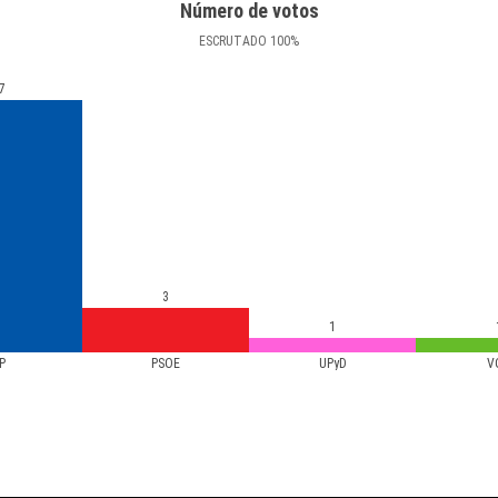
Número de votos
ESCRUTADO
100
%
7
3
1
P
PSOE
UPyD
V