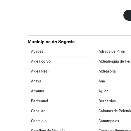
Municipios de Segovia
Abades
Adrada de Pirón
Aldealcorvo
Aldealengua de Pe
Aldea Real
Aldeasoña
Anaya
Añe
Armuña
Ayllón
Bercimuel
Bernardos
Caballar
Cabañas de Polend
Cantalejo
Cantimpalos
Castillejo de Mesleón
Castro de Fuentidu