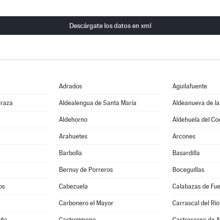
Descárgate los datos en xml
Adrados
Aguilafuente
draza
Aldealengua de Santa María
Aldeanueva de la
Aldehorno
Aldehuela del Co
Arahuetes
Arcones
Barbolla
Basardilla
Bernuy de Porreros
Boceguillas
os
Cabezuela
Calabazas de Fu
Carbonero el Mayor
Carrascal del Río
eña
Castrojimeno
Castroserna de A