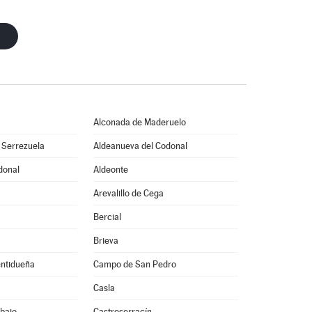
Alconada de Maderuelo
 Serrezuela
Aldeanueva del Codonal
donal
Aldeonte
Arevalillo de Cega
Bercial
Brieva
entidueña
Campo de San Pedro
Casla
bajo
Castroserracín