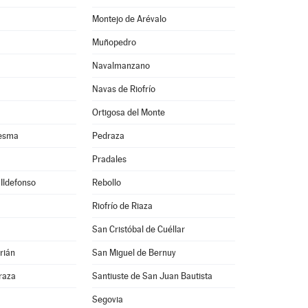
Montejo de Arévalo
Muñopedro
Navalmanzano
Navas de Riofrío
Ortigosa del Monte
resma
Pedraza
Pradales
 Ildefonso
Rebollo
Riofrío de Riaza
San Cristóbal de Cuéllar
rián
San Miguel de Bernuy
raza
Santiuste de San Juan Bautista
Segovia