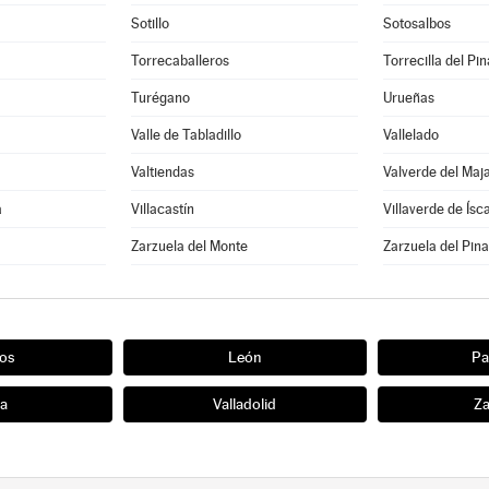
Sotillo
Sotosalbos
Torrecaballeros
Torrecilla del Pin
Turégano
Urueñas
Valle de Tabladillo
Vallelado
Valtiendas
Valverde del Maj
a
Villacastín
Villaverde de Ísc
a
Zarzuela del Monte
Zarzuela del Pina
os
León
Pa
ia
Valladolid
Z