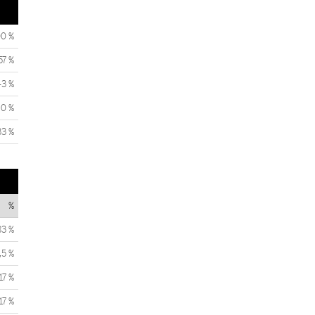
00 %
57 %
43 %
0 %
33 %
%
83 %
,5 %
17 %
17 %