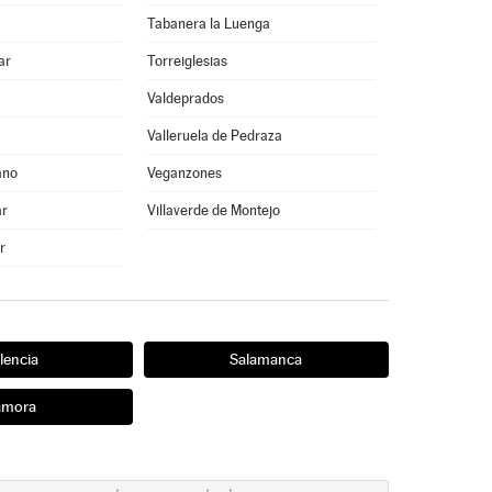
Tabanera la Luenga
ar
Torreiglesias
Valdeprados
Valleruela de Pedraza
ano
Veganzones
ar
Villaverde de Montejo
r
lencia
Salamanca
amora