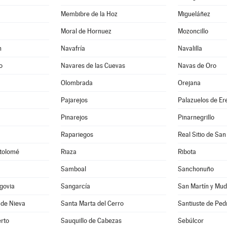
Membibre de la Hoz
Migueláñez
Moral de Hornuez
Mozoncillo
n
Navafría
Navalilla
o
Navares de las Cuevas
Navas de Oro
Olombrada
Orejana
Pajarejos
Palazuelos de E
Pinarejos
Pinarnegrillo
Rapariegos
Real Sitio de San
rtolomé
Riaza
Ribota
Samboal
Sanchonuño
govia
Sangarcía
San Martín y Mud
 de Nieva
Santa Marta del Cerro
Santiuste de Ped
rto
Sauquillo de Cabezas
Sebúlcor