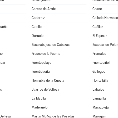
Cerezo de Arriba
Chañe
Codorniz
Collado Hermoso
dueña
Cubillo
Cuéllar
Duruelo
El Espinar
Escarabajosa de Cabezas
Escobar de Pole
no
Fresno de la Fuente
Frumales
scar
Fuentepelayo
Fuentepiñel
Fuentidueña
Gallegos
Honrubia de la Cuesta
Hontalbilla
os
Juarros de Voltoya
Labajos
La Matilla
Languilla
Maderuelo
Marazoleja
 Dehesa
Martín Muñoz de las Posadas
Marugán