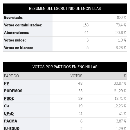
RESUMEN DEL ESCRUTINIO DE ENCINILLAS
Escrutado:
100 %
Votos contabilizados:
158
79,4 %
Abstenciones:
41
20,6 %
Votos nulos:
3
1,9 %
Votos en blanco:
5
3,23 %
VOTOS POR PARTIDOS EN ENCINILLAS
PARTIDO
VOTOS
%
PP
48
30,97 %
PODEMOS
33
21,29 %
PSOE
29
18,71 %
C's
19
12,26 %
UPyD
11
7,1 %
PACMA
6
3,87 %
IU-EQUO
2
1,29 %