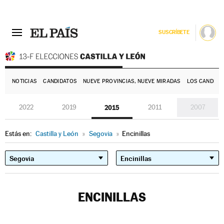
SUSCRÍBETE
E
NOTICIAS
CANDIDATOS
NUEVE PROVINCIAS, NUEVE MIRADAS
LOS CANDIDA
2022
2019
2015
2011
2007
Estás en:
Castilla y León
»
Segovia
»
Encinillas
ENCINILLAS