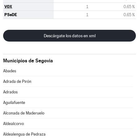
VOX
1
0,65 %
PSeDE
1
0,65 %
Descárgate los datos en xml
Municipios de Segovia
Abades
Adrada de Pirón
Adrados
Aguilafuente
Alconada de Maderuelo
Aldealcorvo
Aldealengua de Pedraza