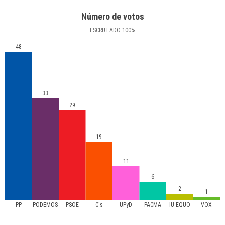
Número de votos
ESCRUTADO
100
%
48
33
29
19
11
6
2
1
PP
PODEMOS
PSOE
C's
UPyD
PACMA
IU-EQUO
VOX