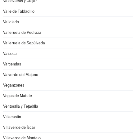
Valdevacas y Guijar
Valle de Tabladillo
Vallelado
Valleruela de Pedraza
Valleruela de Sepúlveda
Valseca
Valtiendas
Valverde del Majano
Veganzones
Vegas de Matute
Ventosilla y Tejadilla
Villacastín
Villaverde de Íscar
Villaverde de Montejo