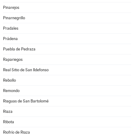
Pinarejos
Pinarnegrillo
Pradales
Prádena
Puebla de Pedraza
Rapariegos
Real Sitio de San Ildefonso
Rebollo
Remondo
Riaguas de San Bartolomé
Riaza
Ribota
Riofrío de Riaza