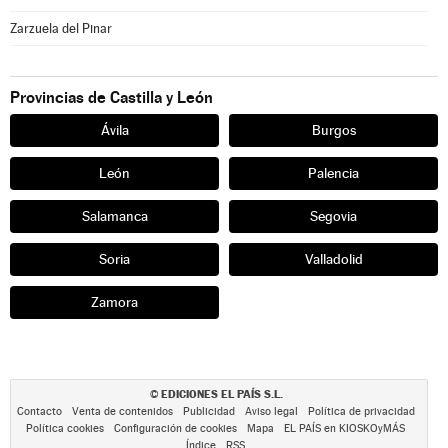
Zarzuela del Pinar
Provincias de Castilla y León
Ávila
Burgos
León
Palencia
Salamanca
Segovia
Soria
Valladolid
Zamora
EDICIONES EL PAÍS S.L.
©
Contacto
Venta de contenidos
Publicidad
Aviso legal
Política de privacidad
Política cookies
Configuración de cookies
Mapa
EL PAÍS en KIOSKOyMÁS
Índice
RSS