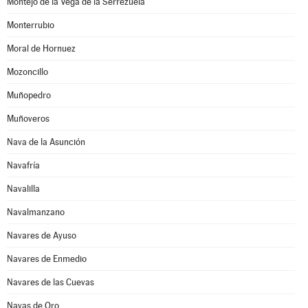
Montejo de la Vega de la Serrezuela
Monterrubio
Moral de Hornuez
Mozoncillo
Muñopedro
Muñoveros
Nava de la Asunción
Navafría
Navalilla
Navalmanzano
Navares de Ayuso
Navares de Enmedio
Navares de las Cuevas
Navas de Oro