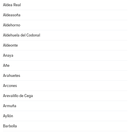
Aldea Real
Aldeasoña
Aldehorno
Aldehuela del Codonal
Aldeonte
Anaya
Añe
Arahuetes
Arcones
Arevalillo de Cega
Armuña
Ayllón
Barbolla