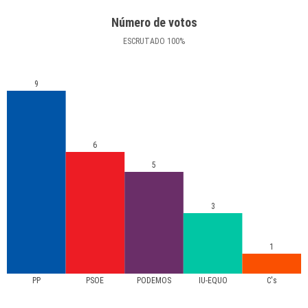
Número de votos
ESCRUTADO
100
%
9
6
5
3
1
PP
PSOE
PODEMOS
IU-EQUO
C's