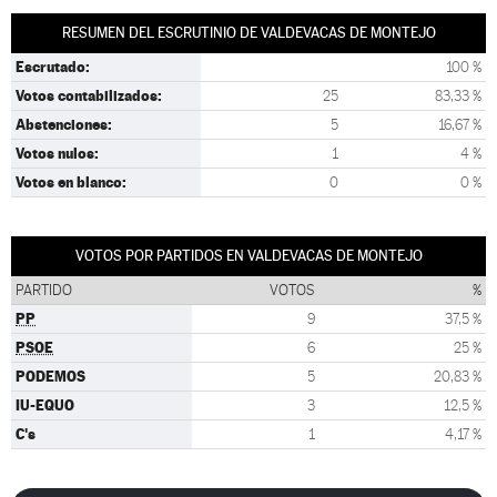
RESUMEN DEL ESCRUTINIO DE VALDEVACAS DE MONTEJO
Escrutado:
100 %
Votos contabilizados:
25
83,33 %
Abstenciones:
5
16,67 %
Votos nulos:
1
4 %
Votos en blanco:
0
0 %
VOTOS POR PARTIDOS EN VALDEVACAS DE MONTEJO
PARTIDO
VOTOS
%
PP
9
37,5 %
PSOE
6
25 %
PODEMOS
5
20,83 %
IU-EQUO
3
12,5 %
C's
1
4,17 %