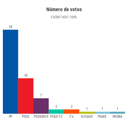
Número de votos
ESCRUTADO
100
%
38
16
7
2
2
1
1
1
PP
PSOE
PODEMOS
PCAS-TC
C's
IU-EQUO
PSeDE
PACMA