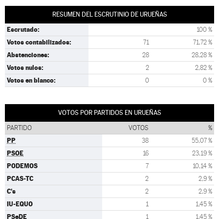
RESUMEN DEL ESCRUTINIO DE URUEÑAS
Escrutado:
100 %
Votos contabilizados:
71
71,72 %
Abstenciones:
28
28,28 %
Votos nulos:
2
2,82 %
Votos en blanco:
0
0 %
VOTOS POR PARTIDOS EN URUEÑAS
PARTIDO
VOTOS
%
PP
38
55,07 %
PSOE
16
23,19 %
PODEMOS
7
10,14 %
PCAS-TC
2
2,9 %
C's
2
2,9 %
IU-EQUO
1
1,45 %
PSeDE
1
1,45 %