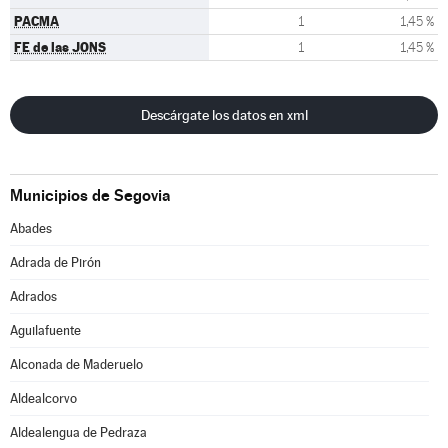
PACMA
1
1,45 %
FE de las JONS
1
1,45 %
Descárgate los datos en xml
Municipios de Segovia
Abades
Adrada de Pirón
Adrados
Aguilafuente
Alconada de Maderuelo
Aldealcorvo
Aldealengua de Pedraza