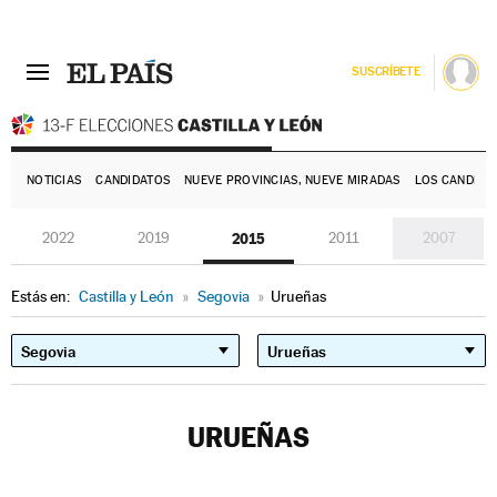
SUSCRÍBETE
E
NOTICIAS
CANDIDATOS
NUEVE PROVINCIAS, NUEVE MIRADAS
LOS CANDIDA
2022
2019
2015
2011
2007
Estás en:
Castilla y León
»
Segovia
»
Urueñas
URUEÑAS