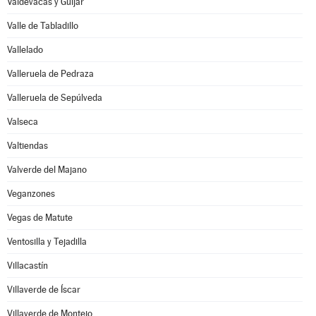
Valdevacas y Guijar
Valle de Tabladillo
Vallelado
Valleruela de Pedraza
Valleruela de Sepúlveda
Valseca
Valtiendas
Valverde del Majano
Veganzones
Vegas de Matute
Ventosilla y Tejadilla
Villacastín
Villaverde de Íscar
Villaverde de Montejo