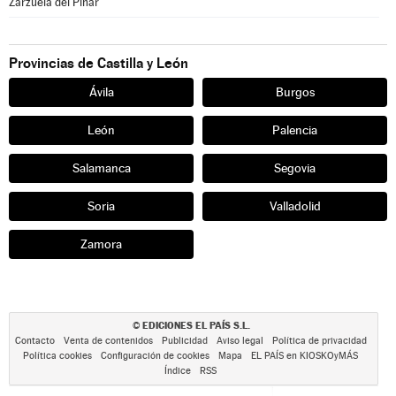
Zarzuela del Pinar
Provincias de Castilla y León
Ávila
Burgos
León
Palencia
Salamanca
Segovia
Soria
Valladolid
Zamora
EDICIONES EL PAÍS S.L.
©
Contacto
Venta de contenidos
Publicidad
Aviso legal
Política de privacidad
Política cookies
Configuración de cookies
Mapa
EL PAÍS en KIOSKOyMÁS
Índice
RSS