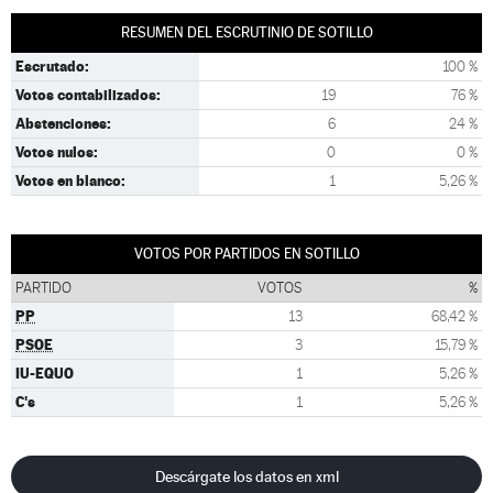
RESUMEN DEL ESCRUTINIO DE SOTILLO
Escrutado:
100 %
Votos contabilizados:
19
76 %
Abstenciones:
6
24 %
Votos nulos:
0
0 %
Votos en blanco:
1
5,26 %
VOTOS POR PARTIDOS EN SOTILLO
PARTIDO
VOTOS
%
PP
13
68,42 %
PSOE
3
15,79 %
IU-EQUO
1
5,26 %
C's
1
5,26 %
Descárgate los datos en xml