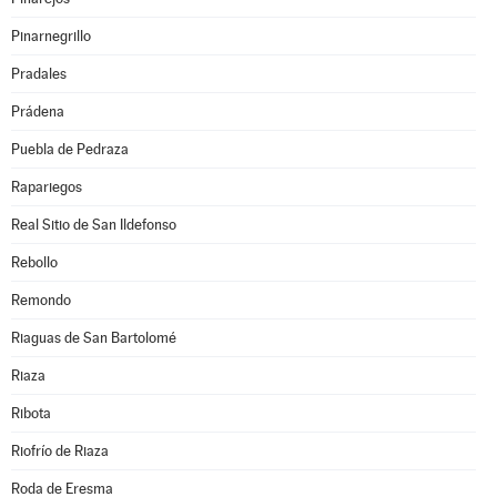
Pinarnegrillo
Pradales
Prádena
Puebla de Pedraza
Rapariegos
Real Sitio de San Ildefonso
Rebollo
Remondo
Riaguas de San Bartolomé
Riaza
Ribota
Riofrío de Riaza
Roda de Eresma