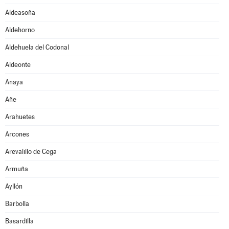
Aldeasoña
Aldehorno
Aldehuela del Codonal
Aldeonte
Anaya
Añe
Arahuetes
Arcones
Arevalillo de Cega
Armuña
Ayllón
Barbolla
Basardilla