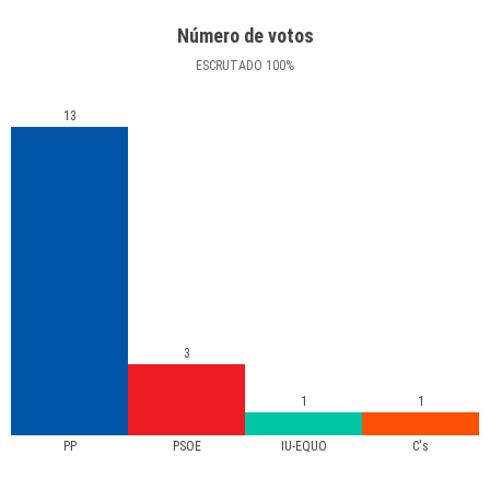
Número de votos
ESCRUTADO
100
%
13
3
1
1
PP
PSOE
IU-EQUO
C's