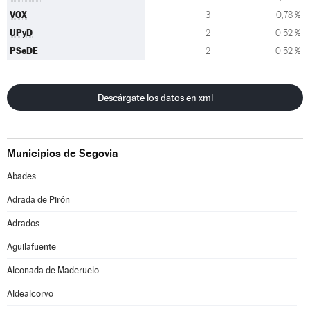
VOX
3
0,78 %
UPyD
2
0,52 %
PSeDE
2
0,52 %
Descárgate los datos en xml
Municipios de Segovia
Abades
Adrada de Pirón
Adrados
Aguilafuente
Alconada de Maderuelo
Aldealcorvo