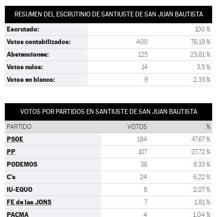
RESUMEN DEL ESCRUTINIO DE SANTIUSTE DE SAN JUAN BAUTISTA
Escrutado:
100 %
Votos contabilizados:
400
76,19 %
Abstenciones:
125
23,81 %
Votos nulos:
14
3,5 %
Votos en blanco:
9
2,33 %
VOTOS POR PARTIDOS EN SANTIUSTE DE SAN JUAN BAUTISTA
PARTIDO
VOTOS
%
PSOE
184
47,67 %
PP
107
27,72 %
PODEMOS
36
9,33 %
C's
24
6,22 %
IU-EQUO
8
2,07 %
FE de las JONS
7
1,81 %
PACMA
4
1,04 %