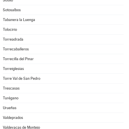
Sotillo
Sotosalbos
Tabanera la Luenga
Tolocirio
Torreadrada
Torrecaballeros
Torrecilla del Pinar
Torreiglesias
Torre Val de San Pedro
Trescasas
Turégano
Urueñas
Valdeprados
Valdevacas de Montejo