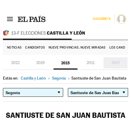
SUSCRÍBETE
E
NOTICIAS
CANDIDATOS
NUEVE PROVINCIAS, NUEVE MIRADAS
LOS CANDIDA
2022
2019
2015
2011
2007
Estás en:
Castilla y León
»
Segovia
»
Santiuste de San Juan Bautista
SANTIUSTE DE SAN JUAN BAUTISTA