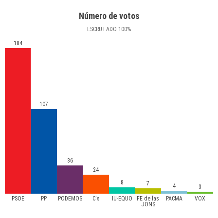
Número de votos
ESCRUTADO
100
%
184
107
36
24
8
7
4
3
PSOE
PP
PODEMOS
C's
IU-EQUO
FE de las
PACMA
VOX
JONS