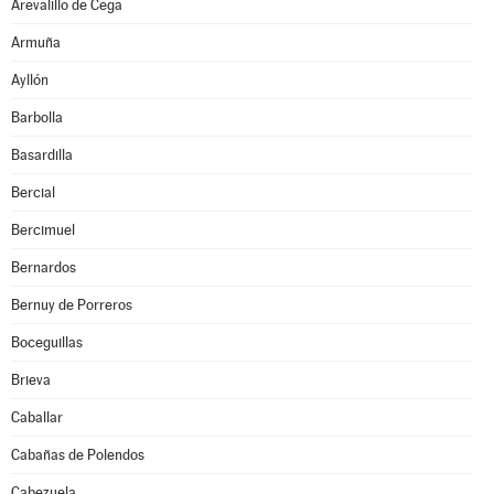
Arevalillo de Cega
Armuña
Ayllón
Barbolla
Basardilla
Bercial
Bercimuel
Bernardos
Bernuy de Porreros
Boceguillas
Brieva
Caballar
Cabañas de Polendos
Cabezuela