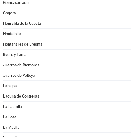
Gomezserracín
Grajera
Honrubia de la Cuesta
Hontalbilla
Hontanares de Eresma
Ituero y Lama
Juarros de Riomoros
Juarros de Voltoya
Labajos
Laguna de Contreras
La Lastrilla
La Losa
La Matilla