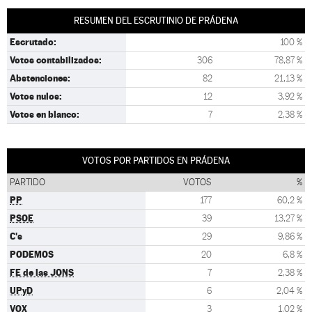
RESUMEN DEL ESCRUTINIO DE PRÁDENA
Escrutado:
100 %
Votos contabilizados:
306
78,87 %
Abstenciones:
82
21,13 %
Votos nulos:
12
3,92 %
Votos en blanco:
7
2,38 %
VOTOS POR PARTIDOS EN PRÁDENA
PARTIDO
VOTOS
%
PP
177
60,2 %
PSOE
39
13,27 %
C's
29
9,86 %
PODEMOS
20
6,8 %
FE de las JONS
7
2,38 %
UPyD
6
2,04 %
VOX
3
1,02 %