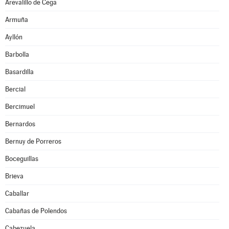
Arevalillo de Cega
Armuña
Ayllón
Barbolla
Basardilla
Bercial
Bercimuel
Bernardos
Bernuy de Porreros
Boceguillas
Brieva
Caballar
Cabañas de Polendos
Cabezuela