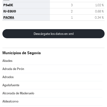
PSeDE
3
1,02 %
IU-EQUO
2
0,68 %
PACMA
1
0,34 %
Descárgate los datos en xml
Municipios de Segovia
Abades
Adrada de Pirón
Adrados
Aguilafuente
Alconada de Maderuelo
Aldealcorvo