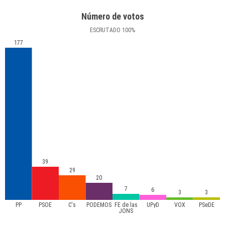
Número de votos
ESCRUTADO
100
%
177
39
29
20
7
6
3
3
PP
PSOE
C's
PODEMOS
FE de las
UPyD
VOX
PSeDE
JONS