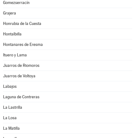
Gomezserracín
Grajera
Honrubia de la Cuesta
Hontalbilla
Hontanares de Eresma
Ituero y Lama
Juarros de Riomoros
Juarros de Voltoya
Labajos
Laguna de Contreras
La Lastrilla
La Losa
La Matilla