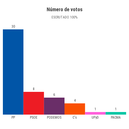
Número de votos
ESCRUTADO
100
%
30
8
6
4
1
1
PP
PSOE
PODEMOS
C's
UPyD
PACMA