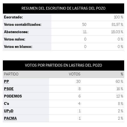
RESUMEN DEL ESCRUTINIO DE LASTRAS DEL POZO
Escrutado:
100 %
Votos contabilizados:
50
81,97 %
Abstenciones:
11
18,03 %
Votos nulos:
0
0 %
Votos en blanco:
0
0 %
VOTOS POR PARTIDOS EN LASTRAS DEL POZO
PARTIDO
VOTOS
%
PP
30
60 %
PSOE
8
16 %
PODEMOS
6
12 %
C's
4
8 %
UPyD
1
2 %
PACMA
1
2 %