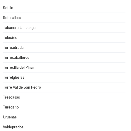
Sotillo
Sotosalbos
Tabanera la Luenga
Tolocirio
Torreadrada
Torrecaballeros
Torrecilla del Pinar
Torreiglesias
Torre Val de San Pedro
Trescasas
Turégano
Urueñas
Valdeprados