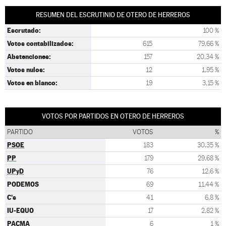
RESUMEN DEL ESCRUTINIO DE OTERO DE HERREROS
Escrutado:
100 %
Votos contabilizados:
615
79,66 %
Abstenciones:
157
20,34 %
Votos nulos:
12
1,95 %
Votos en blanco:
19
3,15 %
VOTOS POR PARTIDOS EN OTERO DE HERREROS
PARTIDO
VOTOS
%
PSOE
183
30,35 %
PP
179
29,68 %
UPyD
76
12,6 %
PODEMOS
69
11,44 %
C's
41
6,8 %
IU-EQUO
17
2,82 %
PACMA
6
1 %