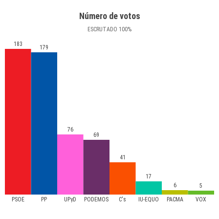
Número de votos
ESCRUTADO
100
%
183
179
76
69
41
17
6
5
PSOE
PP
UPyD
PODEMOS
C's
IU-EQUO
PACMA
VOX