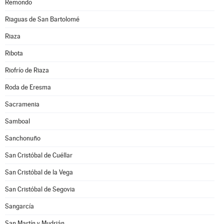
Remondo
Riaguas de San Bartolomé
Riaza
Ribota
Riofrío de Riaza
Roda de Eresma
Sacramenia
Samboal
Sanchonuño
San Cristóbal de Cuéllar
San Cristóbal de la Vega
San Cristóbal de Segovia
Sangarcía
San Martín y Mudrián