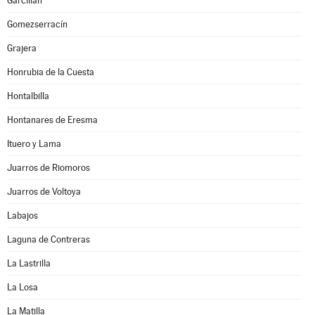
Garcillán
Gomezserracín
Grajera
Honrubia de la Cuesta
Hontalbilla
Hontanares de Eresma
Ituero y Lama
Juarros de Riomoros
Juarros de Voltoya
Labajos
Laguna de Contreras
La Lastrilla
La Losa
La Matilla