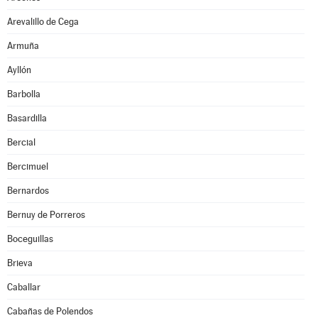
Arevalillo de Cega
Armuña
Ayllón
Barbolla
Basardilla
Bercial
Bercimuel
Bernardos
Bernuy de Porreros
Boceguillas
Brieva
Caballar
Cabañas de Polendos