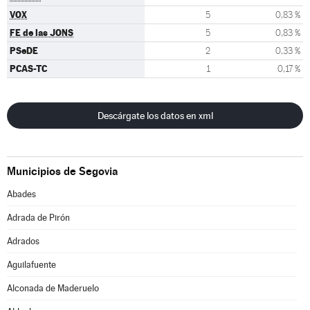
VOX
5
0,83 %
FE de las JONS
5
0,83 %
PSeDE
2
0,33 %
PCAS-TC
1
0,17 %
Descárgate los datos en xml
Municipios de Segovia
Abades
Adrada de Pirón
Adrados
Aguilafuente
Alconada de Maderuelo