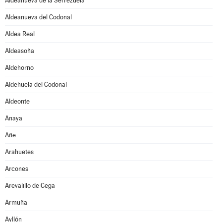
Aldeanueva de la Serrezuela
Aldeanueva del Codonal
Aldea Real
Aldeasoña
Aldehorno
Aldehuela del Codonal
Aldeonte
Anaya
Añe
Arahuetes
Arcones
Arevalillo de Cega
Armuña
Ayllón