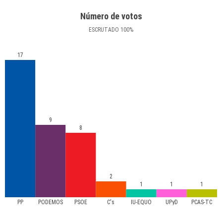
Número de votos
ESCRUTADO
100
%
17
9
8
2
1
1
1
PP
PODEMOS
PSOE
C's
IU-EQUO
UPyD
PCAS-TC