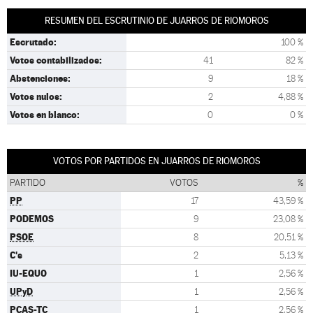
RESUMEN DEL ESCRUTINIO DE JUARROS DE RIOMOROS
Escrutado:
100 %
Votos contabilizados:
41
82 %
Abstenciones:
9
18 %
Votos nulos:
2
4,88 %
Votos en blanco:
0
0 %
VOTOS POR PARTIDOS EN JUARROS DE RIOMOROS
PARTIDO
VOTOS
%
PP
17
43,59 %
PODEMOS
9
23,08 %
PSOE
8
20,51 %
C's
2
5,13 %
IU-EQUO
1
2,56 %
UPyD
1
2,56 %
PCAS-TC
1
2,56 %