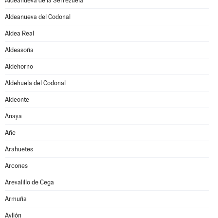
Aldeanueva de la Serrezuela
Aldeanueva del Codonal
Aldea Real
Aldeasoña
Aldehorno
Aldehuela del Codonal
Aldeonte
Anaya
Añe
Arahuetes
Arcones
Arevalillo de Cega
Armuña
Ayllón