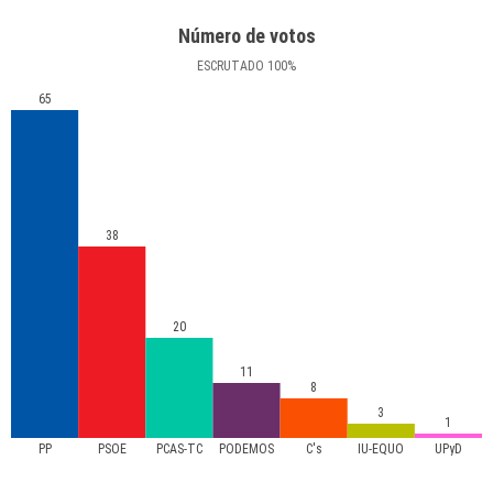
Número de votos
ESCRUTADO
100
%
65
38
20
11
8
3
1
PP
PSOE
PCAS-TC
PODEMOS
C's
IU-EQUO
UPyD