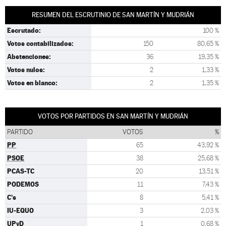
RESUMEN DEL ESCRUTINIO DE SAN MARTÍN Y MUDRIÁN
Escrutado:
100 %
Votos contabilizados:
150
80,65 %
Abstenciones:
36
19,35 %
Votos nulos:
2
1,33 %
Votos en blanco:
2
1,35 %
VOTOS POR PARTIDOS EN SAN MARTÍN Y MUDRIÁN
PARTIDO
VOTOS
%
PP
65
43,92 %
PSOE
38
25,68 %
PCAS-TC
20
13,51 %
PODEMOS
11
7,43 %
C's
8
5,41 %
IU-EQUO
3
2,03 %
UPyD
1
0,68 %