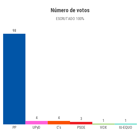
Número de votos
ESCRUTADO
100
%
98
4
4
3
1
1
PP
UPyD
C's
PSOE
VOX
IU-EQUO