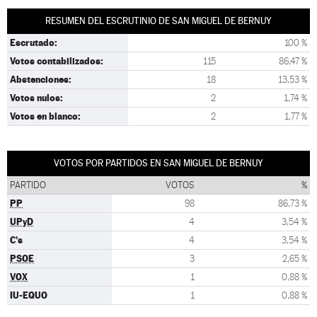
RESUMEN DEL ESCRUTINIO DE SAN MIGUEL DE BERNUY
Escrutado:
100 %
Votos contabilizados:
115
86,47 %
Abstenciones:
18
13,53 %
Votos nulos:
2
1,74 %
Votos en blanco:
2
1,77 %
VOTOS POR PARTIDOS EN SAN MIGUEL DE BERNUY
PARTIDO
VOTOS
%
PP
98
86,73 %
UPyD
4
3,54 %
C's
4
3,54 %
PSOE
3
2,65 %
VOX
1
0,88 %
IU-EQUO
1
0,88 %