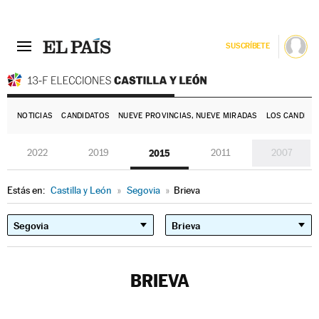
SUSCRÍBETE
E
NOTICIAS
CANDIDATOS
NUEVE PROVINCIAS, NUEVE MIRADAS
LOS CANDIDA
2022
2019
2015
2011
2007
Estás en:
Castilla y León
»
Segovia
»
Brieva
BRIEVA