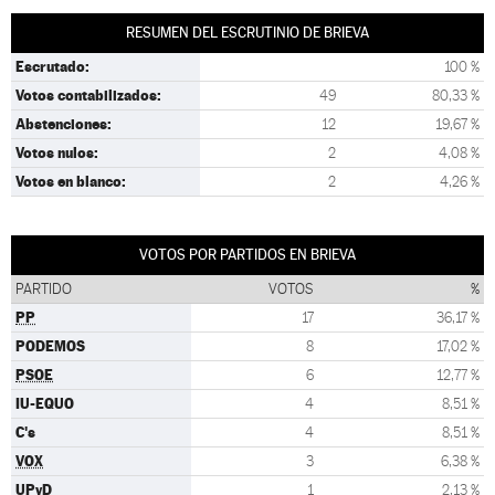
RESUMEN DEL ESCRUTINIO DE BRIEVA
Escrutado:
100 %
Votos contabilizados:
49
80,33 %
Abstenciones:
12
19,67 %
Votos nulos:
2
4,08 %
Votos en blanco:
2
4,26 %
VOTOS POR PARTIDOS EN BRIEVA
PARTIDO
VOTOS
%
PP
17
36,17 %
PODEMOS
8
17,02 %
PSOE
6
12,77 %
IU-EQUO
4
8,51 %
C's
4
8,51 %
VOX
3
6,38 %
UPyD
1
2,13 %