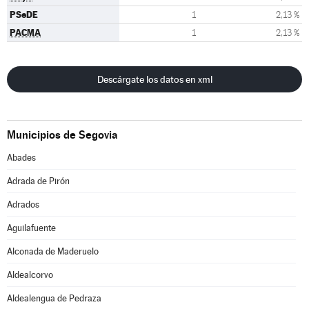
PSeDE
1
2,13 %
PACMA
1
2,13 %
Descárgate los datos en xml
Municipios de Segovia
Abades
Adrada de Pirón
Adrados
Aguilafuente
Alconada de Maderuelo
Aldealcorvo
Aldealengua de Pedraza