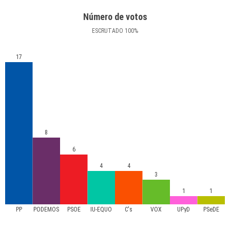
Número de votos
ESCRUTADO
100
%
17
8
6
4
4
3
1
1
PP
PODEMOS
PSOE
IU-EQUO
C's
VOX
UPyD
PSeDE