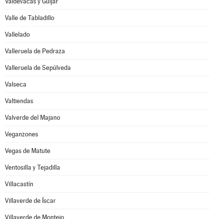
Valdevacas y Guijar
Valle de Tabladillo
Vallelado
Valleruela de Pedraza
Valleruela de Sepúlveda
Valseca
Valtiendas
Valverde del Majano
Veganzones
Vegas de Matute
Ventosilla y Tejadilla
Villacastín
Villaverde de Íscar
Villaverde de Montejo