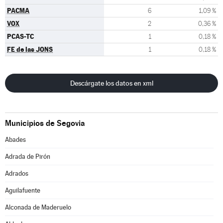
PACMA
6
1,09 %
VOX
2
0,36 %
PCAS-TC
1
0,18 %
FE de las JONS
1
0,18 %
Descárgate los datos en xml
Municipios de Segovia
Abades
Adrada de Pirón
Adrados
Aguilafuente
Alconada de Maderuelo