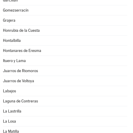
Garcillán
Gomezserracín
Grajera
Honrubia de la Cuesta
Hontalbilla
Hontanares de Eresma
Ituero y Lama
Juarros de Riomoros
Juarros de Voltoya
Labajos
Laguna de Contreras
La Lastrilla
La Losa
La Matilla