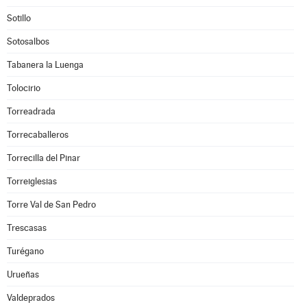
Sotillo
Sotosalbos
Tabanera la Luenga
Tolocirio
Torreadrada
Torrecaballeros
Torrecilla del Pinar
Torreiglesias
Torre Val de San Pedro
Trescasas
Turégano
Urueñas
Valdeprados