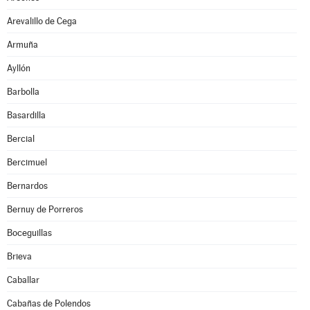
Arevalillo de Cega
Armuña
Ayllón
Barbolla
Basardilla
Bercial
Bercimuel
Bernardos
Bernuy de Porreros
Boceguillas
Brieva
Caballar
Cabañas de Polendos