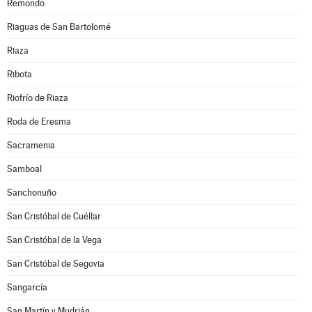
Remondo
Riaguas de San Bartolomé
Riaza
Ribota
Riofrío de Riaza
Roda de Eresma
Sacramenia
Samboal
Sanchonuño
San Cristóbal de Cuéllar
San Cristóbal de la Vega
San Cristóbal de Segovia
Sangarcía
San Martín y Mudrián