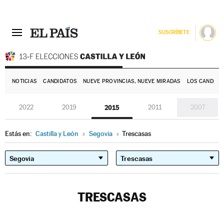
SUSCRÍBETE
E
NOTICIAS
CANDIDATOS
NUEVE PROVINCIAS, NUEVE MIRADAS
LOS CANDIDA
2022
2019
2015
2011
2007
Estás en:
Castilla y León
»
Segovia
»
Trescasas
TRESCASAS