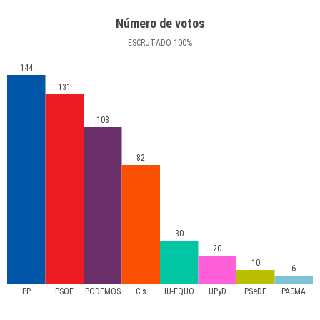
Número de votos
ESCRUTADO
100
%
144
131
108
82
30
20
10
6
PP
PSOE
PODEMOS
C's
IU-EQUO
UPyD
PSeDE
PACMA