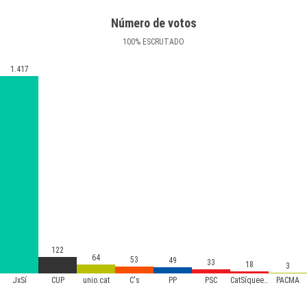
Número de votos
100
%
ESCRUTADO
1.417
122
64
53
49
33
18
3
JxSí
CUP
unio.cat
C's
PP
PSC
CatSíqueesPot
PACMA