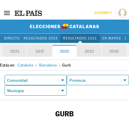
SUSCRÍBETE
Elecciones Cat
DIRECTO
RESULTADOS 2024
RESULTADOS 2021
EN MAPAS
C
2021
2017
2015
2012
2010
Estás en:
Cataluña
»
Barcelona
»
Gurb
GURB