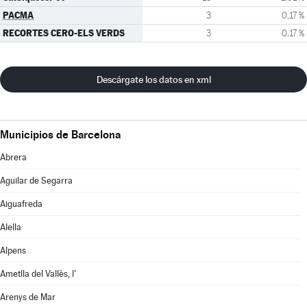
PACMA
3
0,17 %
RECORTES CERO-ELS VERDS
3
0,17 %
Descárgate los datos en xml
Municipios de Barcelona
Abrera
Aguilar de Segarra
Aiguafreda
Alella
Alpens
Ametlla del Vallès, l'
Arenys de Mar