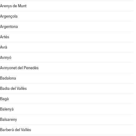
Arenys de Munt
Argençola
Argentona
Artés
Avià
Avinyó
Avinyonet del Penedès
Badalona
Badia del Vallès
Bagà
Balenyà
Balsareny
Barberà del Vallès