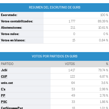
RESUMEN DEL ESCRUTINIO DE GURB
Escrutado:
100 %
Votos contabilizados:
1.777
89,39 %
Abstenciones:
211
10,61 %
Votos nulos:
0
0 %
Votos en blanco:
15
0,84 %
VOTOS POR PARTIDOS EN GURB
PARTIDO
VOTOS
%
JxSí
1.417
79,74 %
CUP
122
6,87 %
unio.cat
64
3,6 %
C's
53
2,98 %
PP
49
2,76 %
PSC
33
1,86 %
CatSíqueesPot
18
1,01 %