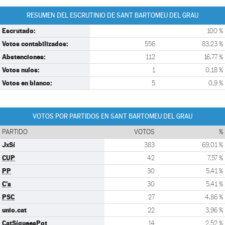
RESUMEN DEL ESCRUTINIO DE SANT BARTOMEU DEL GRAU
Escrutado:
100 %
Votos contabilizados:
556
83,23 %
Abstenciones:
112
16,77 %
Votos nulos:
1
0,18 %
Votos en blanco:
5
0,9 %
VOTOS POR PARTIDOS EN SANT BARTOMEU DEL GRAU
PARTIDO
VOTOS
%
JxSí
383
69,01 %
CUP
42
7,57 %
PP
30
5,41 %
C's
30
5,41 %
PSC
27
4,86 %
unio.cat
22
3,96 %
CatSíqueesPot
14
2,52 %