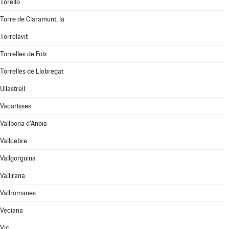
Torelló
Torre de Claramunt, la
Torrelavit
Torrelles de Foix
Torrelles de Llobregat
Ullastrell
Vacarisses
Vallbona d'Anoia
Vallcebre
Vallgorguina
Vallirana
Vallromanes
Veciana
Vic