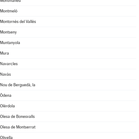
Montmaneu
Montmeló
Montornès del Vallès
Montseny
Muntanyola
Mura
Navarcles
Navàs
Nou de Berguedà, la
Òdena
Olèrdola
Olesa de Bonesvalls
Olesa de Montserrat
Olivella