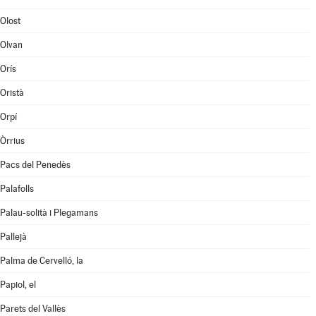
Olost
Olvan
Orís
Oristà
Orpí
Òrrius
Pacs del Penedès
Palafolls
Palau-solità i Plegamans
Pallejà
Palma de Cervelló, la
Papiol, el
Parets del Vallès