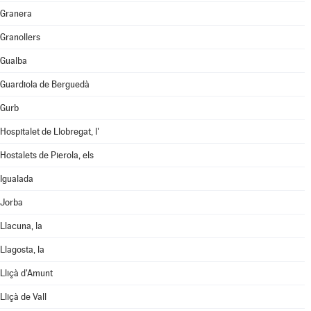
Granera
Granollers
Gualba
Guardiola de Berguedà
Gurb
Hospitalet de Llobregat, l'
Hostalets de Pierola, els
Igualada
Jorba
Llacuna, la
Llagosta, la
Lliçà d'Amunt
Lliçà de Vall