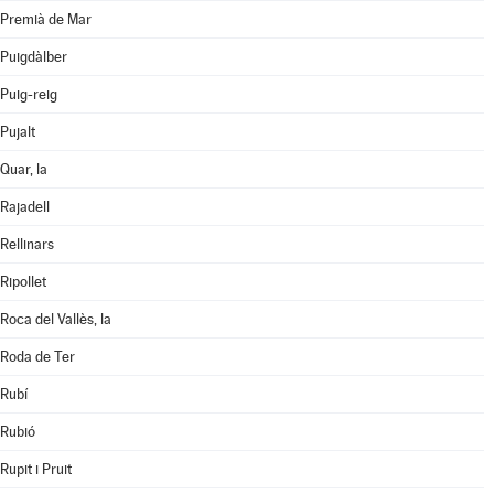
Premià de Mar
Puigdàlber
Puig-reig
Pujalt
Quar, la
Rajadell
Rellinars
Ripollet
Roca del Vallès, la
Roda de Ter
Rubí
Rubió
Rupit i Pruit