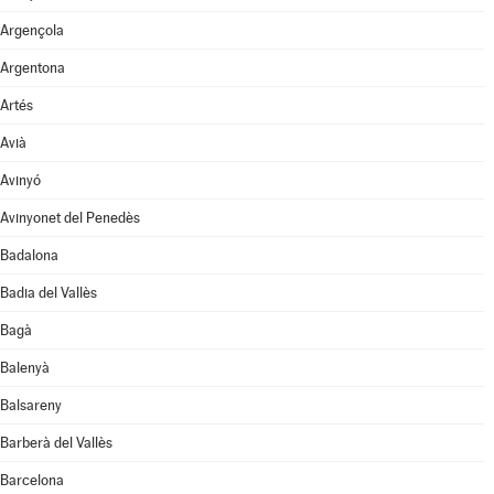
Argençola
Argentona
Artés
Avià
Avinyó
Avinyonet del Penedès
Badalona
Badia del Vallès
Bagà
Balenyà
Balsareny
Barberà del Vallès
Barcelona