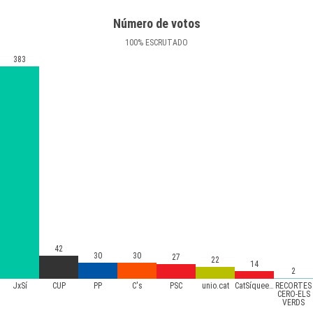
Número de votos
100
%
ESCRUTADO
383
42
30
30
27
22
14
2
JxSí
CUP
PP
C's
PSC
unio.cat
CatSíqueesPot
RECORTES
CERO-ELS
VERDS