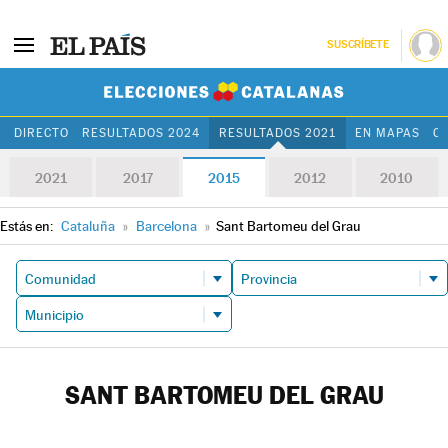
SUSCRÍBETE
Elecciones Cat
DIRECTO
RESULTADOS 2024
RESULTADOS 2021
EN MAPAS
C
2021
2017
2015
2012
2010
Estás en:
Cataluña
»
Barcelona
»
Sant Bartomeu del Grau
SANT BARTOMEU DEL GRAU