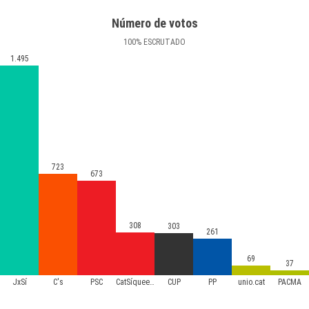
Número de votos
100
%
ESCRUTADO
1.495
723
673
308
303
261
69
37
JxSí
C's
PSC
CatSíqueesPot
CUP
PP
unio.cat
PACMA