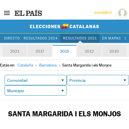
SUSCRÍBETE
Elecciones Cat
DIRECTO
RESULTADOS 2024
RESULTADOS 2021
EN MAPAS
C
2021
2017
2015
2012
2010
Estás en:
Cataluña
»
Barcelona
»
Santa Margarida i els Monjos
SANTA MARGARIDA I ELS MONJOS