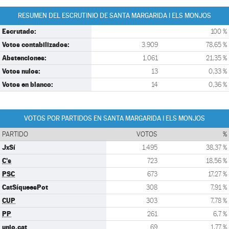
RESUMEN DEL ESCRUTINIO DE SANTA MARGARIDA I ELS MONJOS
Escrutado:
100 %
Votos contabilizados:
3.909
78,65 %
Abstenciones:
1.061
21,35 %
Votos nulos:
13
0,33 %
Votos en blanco:
14
0,36 %
VOTOS POR PARTIDOS EN SANTA MARGARIDA I ELS MONJOS
PARTIDO
VOTOS
%
JxSí
1.495
38,37 %
C's
723
18,56 %
PSC
673
17,27 %
CatSíqueesPot
308
7,91 %
CUP
303
7,78 %
PP
261
6,7 %
unio.cat
69
1,77 %