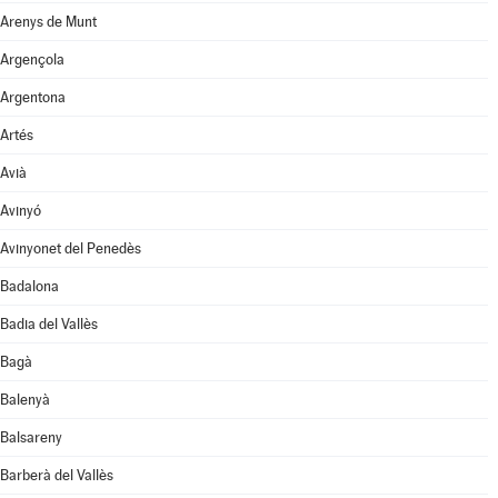
Arenys de Munt
Argençola
Argentona
Artés
Avià
Avinyó
Avinyonet del Penedès
Badalona
Badia del Vallès
Bagà
Balenyà
Balsareny
Barberà del Vallès