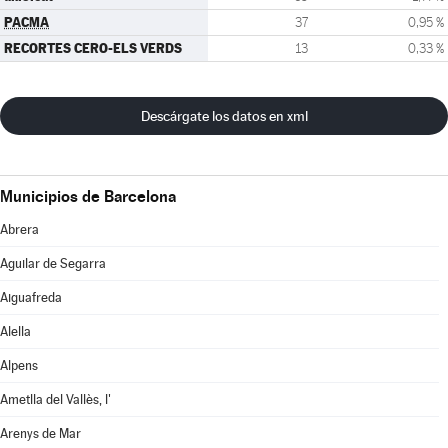
PACMA
37
0,95 %
RECORTES CERO-ELS VERDS
13
0,33 %
Descárgate los datos en xml
Municipios de Barcelona
Abrera
Aguilar de Segarra
Aiguafreda
Alella
Alpens
Ametlla del Vallès, l'
Arenys de Mar