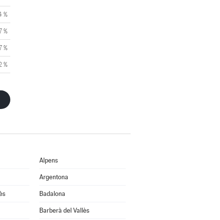
4 %
7 %
7 %
2 %
Alpens
Argentona
ès
Badalona
Barberà del Vallès