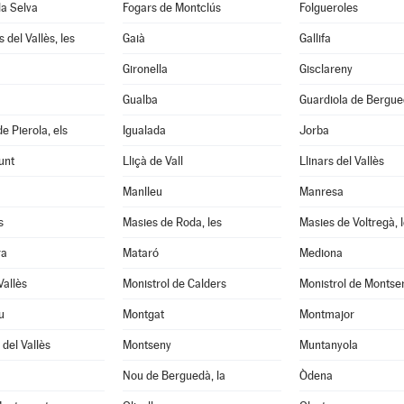
la Selva
Fogars de Montclús
Folgueroles
 del Vallès, les
Gaià
Gallifa
Gironella
Gisclareny
Gualba
Guardiola de Bergu
e Pierola, els
Igualada
Jorba
unt
Lliçà de Vall
Llinars del Vallès
Manlleu
Manresa
s
Masies de Roda, les
Masies de Voltregà, 
ra
Mataró
Mediona
Vallès
Monistrol de Calders
Monistrol de Montse
u
Montgat
Montmajor
del Vallès
Montseny
Muntanyola
Nou de Berguedà, la
Òdena