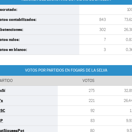
scrutado:
10
otos contabilizados:
843
73,6
bstenciones:
302
26,3
otos nulos:
7
0,8
otos en blanco:
3
0,3
VOTOS POR PARTIDOS EN FOGARS DE LA SELVA
ARTIDO
VOTOS
xSí
275
32,8
's
221
26,4
PSC
92
1
PP
83
9,9
atSíqueesPot
80
9,5