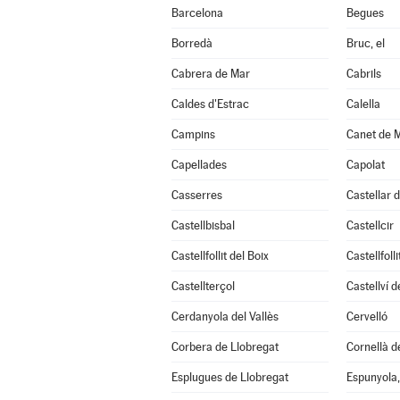
Barcelona
Begues
Borredà
Bruc, el
Cabrera de Mar
Cabrils
Caldes d'Estrac
Calella
Campins
Canet de 
Capellades
Capolat
Casserres
Castellar d
Castellbisbal
Castellcir
Castellfollit del Boix
Castellfoll
Castellterçol
Castellví 
Cerdanyola del Vallès
Cervelló
Corbera de Llobregat
Cornellà d
Esplugues de Llobregat
Espunyola, 