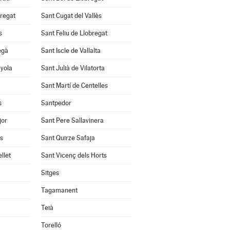
bregat
Sant Cugat del Vallès
s
Sant Feliu de Llobregat
egà
Sant Iscle de Vallalta
nyola
Sant Julià de Vilatorta
Sant Martí de Centelles
s
Santpedor
jor
Sant Pere Sallavinera
ès
Sant Quirze Safaja
llet
Sant Vicenç dels Horts
Sitges
Tagamanent
Teià
Torelló