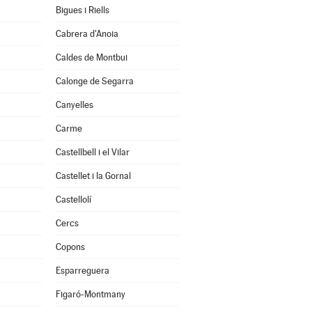
Bigues i Riells
Cabrera d'Anoia
Caldes de Montbui
Calonge de Segarra
Canyelles
Carme
Castellbell i el Vilar
Castellet i la Gornal
Castellolí
Cercs
Copons
Esparreguera
Figaró-Montmany