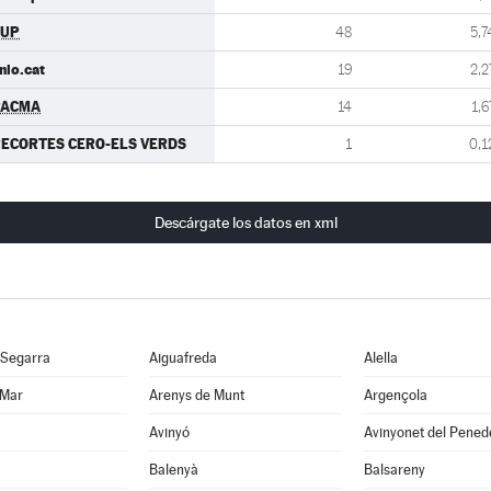
CUP
48
5,7
nio.cat
19
2,2
PACMA
14
1,6
ECORTES CERO-ELS VERDS
1
0,1
Descárgate los datos en xml
 Segarra
Aiguafreda
Alella
 Mar
Arenys de Munt
Argençola
Avinyó
Avinyonet del Pened
Balenyà
Balsareny