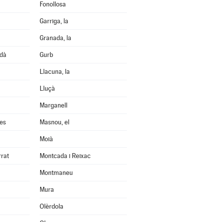
Fonollosa
Garriga, la
Granada, la
edà
Gurb
Llacuna, la
Lluçà
Marganell
les
Masnou, el
Moià
rrat
Montcada i Reixac
Montmaneu
Mura
Olèrdola