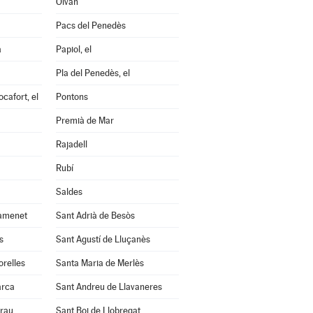
Olvan
Pacs del Penedès
a
Papiol, el
Pla del Penedès, el
cafort, el
Pontons
Premià de Mar
Rajadell
Rubí
Saldes
amenet
Sant Adrià de Besòs
s
Sant Agustí de Lluçanès
orelles
Santa Maria de Merlès
arca
Sant Andreu de Llavaneres
Grau
Sant Boi de Llobregat