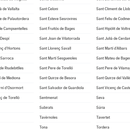
à de Vallalta
Sant Celoni
Sant Climent de Llo
e de Palautordera
Sant Esteve Sesrovires
Sant Feliu de Codine
de Campsentelles
Sant Fruitós de Bages
Sant Hipòlit de Voltr
 Despí
Sant Joan de Vilatorrada
Sant Julià de Cerda
nç d'Hortons
Sant Llorenç Savall
Sant Martí d'Albars
 Sarroca
Sant Martí Sesgueioles
Sant Mateu de Bage
de Riudebitlles
Sant Pere de Torelló
Sant Pere de Vilama
í de Mediona
Sant Quirze de Besora
Sant Quirze del Vall
rní d'Osormort
Sant Salvador de Guardiola
Sant Vicenç de Caste
ç de Torelló
Sentmenat
Seva
Subirats
Súria
Tavèrnoles
Tavertet
Tona
Tordera