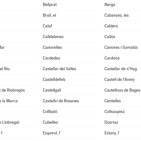
Bellprat
Berga
Brull, el
Cabanyes, les
Calaf
Calders
Calldetenes
Callús
Mar
Canovelles
Cànoves i Samalús
Cardedeu
Cardona
el Riu
Castellar del Vallès
Castellar de n'Hug
Castelldefels
Castell de l'Areny
it de Riubregós
Castellgalí
Castellnou de Bages
de la Marca
Castellví de Rosanes
Centelles
Collbató
Collsuspina
e Llobregat
Cubelles
Dosrius
l'
Esquirol, l'
Estany, l'