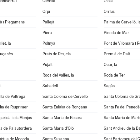
ontserrat
Olivella
Olost
Orpí
Òrrius
tà i Plegamans
Pallejà
Palma de Cervelló, l
Piera
Pineda de Mar
let, la
Polinyà
Pont de Vilomara i Ro
luçanès
Prats de Rei, els
Premià de Dalt
Pujalt
Quar, la
Roca del Vallès, la
Roda de Ter
t
Sabadell
Sagàs
lia de Voltregà
Santa Coloma de Cervelló
Santa Coloma de Gr
lia de Riuprimer
Santa Eulàlia de Ronçana
Santa Fe del Penedè
arida i els Monjos
Santa Maria de Besora
Santa Maria de Mart
a de Palautordera
Santa Maria d'Oló
Sant Andreu de la B
pètua de Mogoda
Santa Susanna
Sant Bartomeu del 