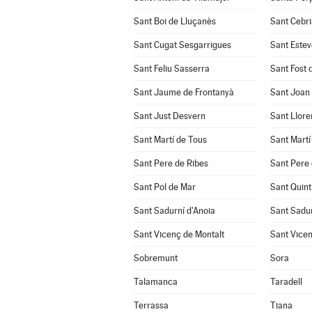
Sant Boi de Lluçanès
Sant Cebri
Sant Cugat Sesgarrigues
Sant Estev
Sant Feliu Sasserra
Sant Fost 
Sant Jaume de Frontanyà
Sant Joan
Sant Just Desvern
Sant Llore
Sant Martí de Tous
Sant Martí
Sant Pere de Ribes
Sant Pere 
Sant Pol de Mar
Sant Quint
Sant Sadurní d'Anoia
Sant Sadu
Sant Vicenç de Montalt
Sant Vicen
Sobremunt
Sora
Talamanca
Taradell
Terrassa
Tiana