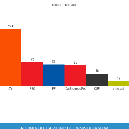
100
%
ESCRUTADO
221
92
83
80
48
19
C's
PSC
PP
CatSíqueesPot
CUP
unio.cat
RESUMEN DEL ESCRUTINIO DE FOGARS DE LA SELVA