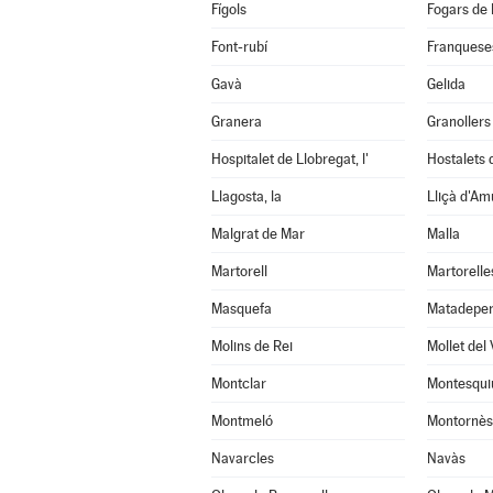
Fígols
Fogars de 
Font-rubí
Franqueses
Gavà
Gelida
Granera
Granollers
Hospitalet de Llobregat, l'
Hostalets d
Llagosta, la
Lliçà d'Am
Malgrat de Mar
Malla
Martorell
Martorelle
Masquefa
Matadepe
Molins de Rei
Mollet del 
Montclar
Montesqui
Montmeló
Montornès 
Navarcles
Navàs