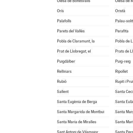
Olesa de Bonesvalls
Olesa de M
Orís
Oristà
Palafolls
Palau-soli
Parets del Vallès
Perafita
Pobla de Claramunt, la
Pobla de Lil
Prat de Llobregat, el
Prats de L
Puigdàlber
Puig-reig
Rellinars
Ripollet
Rubió
Rupit i Prui
Sallent
Santa Cecí
Santa Eugènia de Berga
Santa Eulà
Santa Margarida de Montbui
Santa Marg
Santa Maria de Miralles
Santa Mari
Sant Antoni de Vilamajor
Santa Per