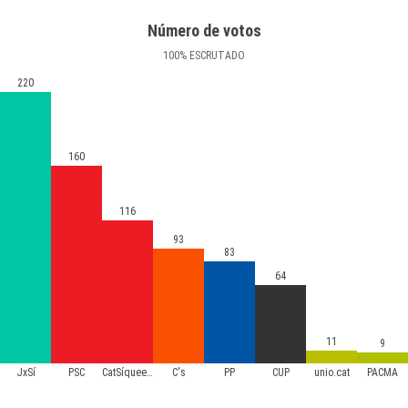
Número de votos
100
%
ESCRUTADO
220
160
116
93
83
64
11
9
JxSí
PSC
CatSíqueesPot
C's
PP
CUP
unio.cat
PACMA