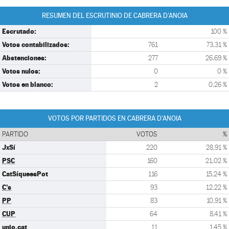
RESUMEN DEL ESCRUTINIO DE CABRERA D'ANOIA
Escrutado:
100 %
Votos contabilizados:
761
73,31 %
Abstenciones:
277
26,69 %
Votos nulos:
0
0 %
Votos en blanco:
2
0,26 %
VOTOS POR PARTIDOS EN CABRERA D'ANOIA
PARTIDO
VOTOS
%
JxSí
220
28,91 %
PSC
160
21,02 %
CatSíqueesPot
116
15,24 %
C's
93
12,22 %
PP
83
10,91 %
CUP
64
8,41 %
unio.cat
11
1,45 %