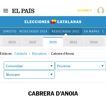
SUSCRÍBETE
Elecciones Cat
DIRECTO
RESULTADOS 2024
RESULTADOS 2021
EN MAPAS
C
2021
2017
2015
2012
2010
Estás en:
Cataluña
»
Barcelona
»
Cabrera d'Anoia
CABRERA D'ANOIA