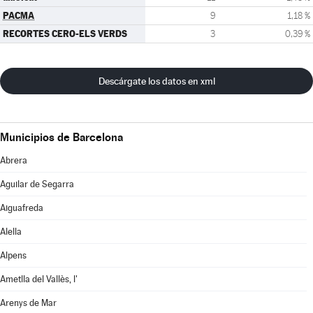
PACMA
9
1,18 %
RECORTES CERO-ELS VERDS
3
0,39 %
Descárgate los datos en xml
Municipios de Barcelona
Abrera
Aguilar de Segarra
Aiguafreda
Alella
Alpens
Ametlla del Vallès, l'
Arenys de Mar