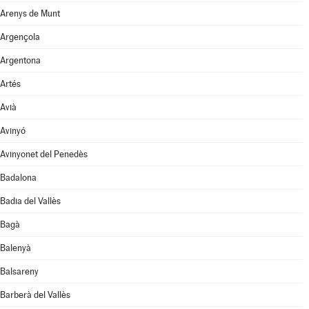
Arenys de Munt
Argençola
Argentona
Artés
Avià
Avinyó
Avinyonet del Penedès
Badalona
Badia del Vallès
Bagà
Balenyà
Balsareny
Barberà del Vallès