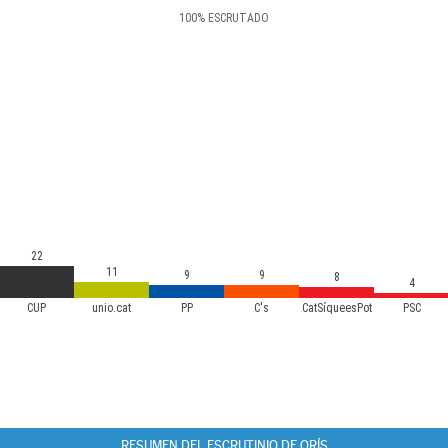
100
%
ESCRUTADO
22
11
9
9
8
4
CUP
unio.cat
PP
C's
CatSíqueesPot
PSC
RESUMEN DEL ESCRUTINIO DE ORÍS