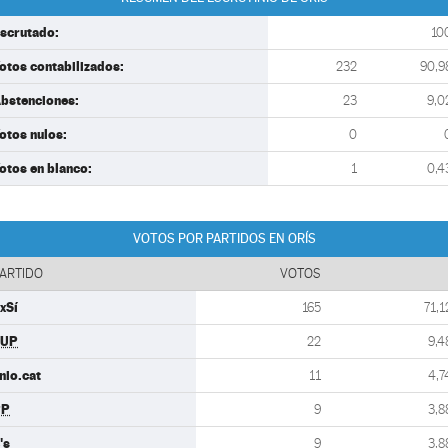
scrutado:
10
otos contabilizados:
232
90,9
bstenciones:
23
9,0
otos nulos:
0
otos en blanco:
1
0,4
VOTOS POR PARTIDOS EN ORÍS
ARTIDO
VOTOS
xSí
165
71,1
CUP
22
9,4
nio.cat
11
4,7
PP
9
3,8
's
9
3,8