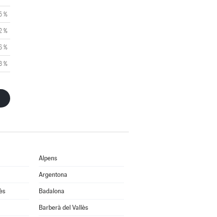
5 %
2 %
6 %
3 %
Alpens
Argentona
ès
Badalona
Barberà del Vallès