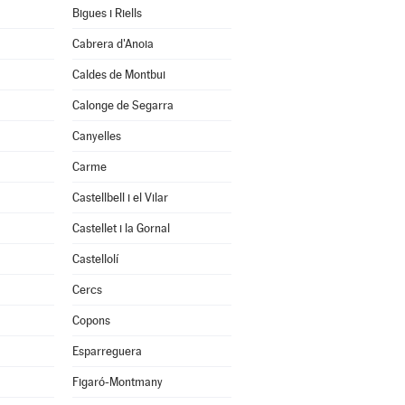
Bigues i Riells
Cabrera d'Anoia
Caldes de Montbui
Calonge de Segarra
Canyelles
Carme
Castellbell i el Vilar
Castellet i la Gornal
Castellolí
Cercs
Copons
Esparreguera
Figaró-Montmany