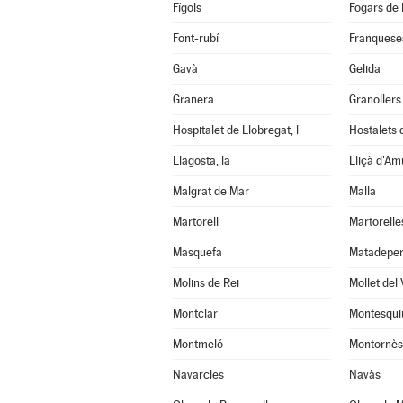
Fígols
Fogars de 
Font-rubí
Franqueses
Gavà
Gelida
Granera
Granollers
Hospitalet de Llobregat, l'
Hostalets d
Llagosta, la
Lliçà d'Am
Malgrat de Mar
Malla
Martorell
Martorelle
Masquefa
Matadepe
Molins de Rei
Mollet del 
Montclar
Montesqui
Montmeló
Montornès 
Navarcles
Navàs