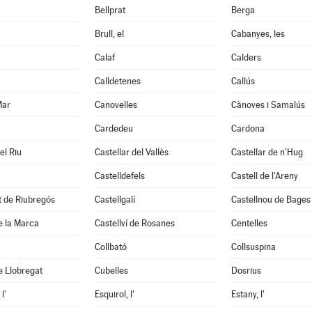
Bellprat
Berga
Brull, el
Cabanyes, les
Calaf
Calders
Calldetenes
Callús
Mar
Canovelles
Cànoves i Samalús
Cardedeu
Cardona
el Riu
Castellar del Vallès
Castellar de n'Hug
Castelldefels
Castell de l'Areny
it de Riubregós
Castellgalí
Castellnou de Bages
de la Marca
Castellví de Rosanes
Centelles
Collbató
Collsuspina
e Llobregat
Cubelles
Dosrius
l'
Esquirol, l'
Estany, l'