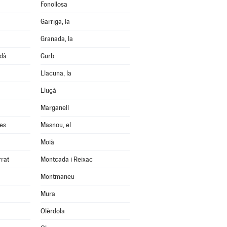
Fonollosa
Garriga, la
Granada, la
edà
Gurb
Llacuna, la
Lluçà
Marganell
les
Masnou, el
Moià
rrat
Montcada i Reixac
Montmaneu
Mura
Olèrdola