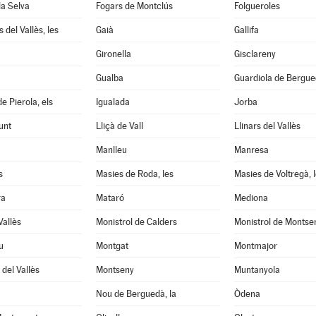
la Selva
Fogars de Montclús
Folgueroles
 del Vallès, les
Gaià
Gallifa
Gironella
Gisclareny
Gualba
Guardiola de Bergu
e Pierola, els
Igualada
Jorba
unt
Lliçà de Vall
Llinars del Vallès
Manlleu
Manresa
s
Masies de Roda, les
Masies de Voltregà, 
ra
Mataró
Mediona
Vallès
Monistrol de Calders
Monistrol de Montse
u
Montgat
Montmajor
del Vallès
Montseny
Muntanyola
Nou de Berguedà, la
Òdena