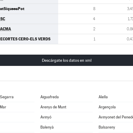
atSíqueesPot
8
3,4
PSC
4
1,7
PACMA
2
0,8
ECORTES CERO-ELS VERDS
1
0,4
Descárgate los datos en xml
 Segarra
Aiguafreda
Alella
 Mar
Arenys de Munt
Argençola
Avinyó
Avinyonet del Pened
Balenyà
Balsareny