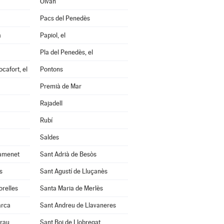
Olvan
Pacs del Penedès
a
Papiol, el
Pla del Penedès, el
cafort, el
Pontons
Premià de Mar
Rajadell
Rubí
Saldes
amenet
Sant Adrià de Besòs
s
Sant Agustí de Lluçanès
orelles
Santa Maria de Merlès
arca
Sant Andreu de Llavaneres
Grau
Sant Boi de Llobregat