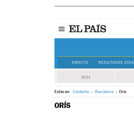
DIRECTO
RESULTADOS 2024
2021
Estás en:
Cataluña
»
Barcelona
»
Orís
ORÍS