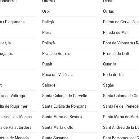
ontserrat
Olivella
Olost
Orpí
Òrrius
tà i Plegamans
Pallejà
Palma de Cervelló, l
Piera
Pineda de Mar
let, la
Polinyà
Pont de Vilomara i Ro
luçanès
Prats de Rei, els
Premià de Dalt
Pujalt
Quar, la
Roca del Vallès, la
Roda de Ter
t
Sabadell
Sagàs
lia de Voltregà
Santa Coloma de Cervelló
Santa Coloma de Gr
lia de Riuprimer
Santa Eulàlia de Ronçana
Santa Fe del Penedè
arida i els Monjos
Santa Maria de Besora
Santa Maria de Mart
a de Palautordera
Santa Maria d'Oló
Sant Andreu de la B
pètua de Mogoda
Santa Susanna
Sant Bartomeu del 