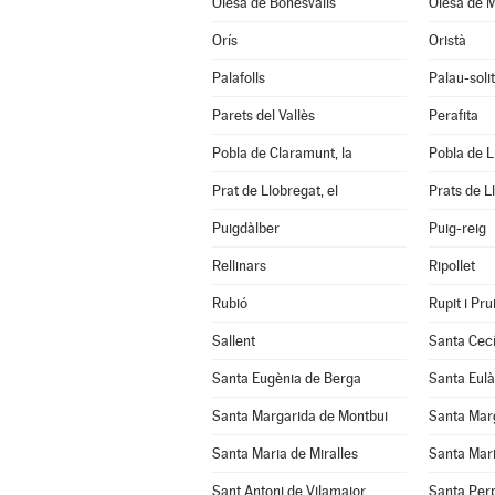
Olesa de Bonesvalls
Olesa de M
Orís
Oristà
Palafolls
Palau-soli
Parets del Vallès
Perafita
Pobla de Claramunt, la
Pobla de Lil
Prat de Llobregat, el
Prats de L
Puigdàlber
Puig-reig
Rellinars
Ripollet
Rubió
Rupit i Prui
Sallent
Santa Cecí
Santa Eugènia de Berga
Santa Eulà
Santa Margarida de Montbui
Santa Marg
Santa Maria de Miralles
Santa Mari
Sant Antoni de Vilamajor
Santa Per