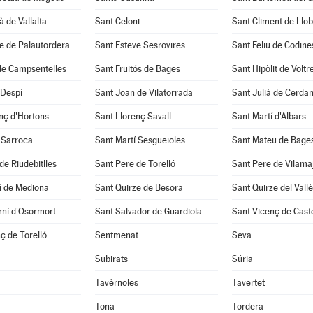
à de Vallalta
Sant Celoni
Sant Climent de Llo
e de Palautordera
Sant Esteve Sesrovires
Sant Feliu de Codine
de Campsentelles
Sant Fruitós de Bages
Sant Hipòlit de Voltr
 Despí
Sant Joan de Vilatorrada
Sant Julià de Cerda
nç d'Hortons
Sant Llorenç Savall
Sant Martí d'Albars
 Sarroca
Sant Martí Sesgueioles
Sant Mateu de Bage
de Riudebitlles
Sant Pere de Torelló
Sant Pere de Vilama
í de Mediona
Sant Quirze de Besora
Sant Quirze del Vall
rní d'Osormort
Sant Salvador de Guardiola
Sant Vicenç de Caste
ç de Torelló
Sentmenat
Seva
Subirats
Súria
Tavèrnoles
Tavertet
Tona
Tordera