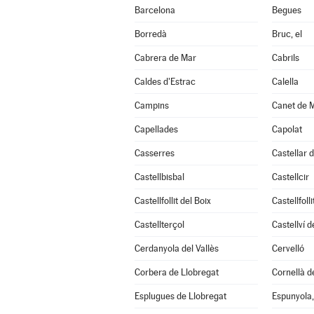
Barcelona
Begues
Borredà
Bruc, el
Cabrera de Mar
Cabrils
Caldes d'Estrac
Calella
Campins
Canet de 
Capellades
Capolat
Casserres
Castellar d
Castellbisbal
Castellcir
Castellfollit del Boix
Castellfoll
Castellterçol
Castellví 
Cerdanyola del Vallès
Cervelló
Corbera de Llobregat
Cornellà d
Esplugues de Llobregat
Espunyola, 