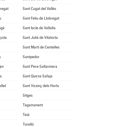
bregat
Sant Cugat del Vallès
s
Sant Feliu de Llobregat
egà
Sant Iscle de Vallalta
nyola
Sant Julià de Vilatorta
Sant Martí de Centelles
s
Santpedor
jor
Sant Pere Sallavinera
ès
Sant Quirze Safaja
llet
Sant Vicenç dels Horts
Sitges
Tagamanent
Teià
Torelló