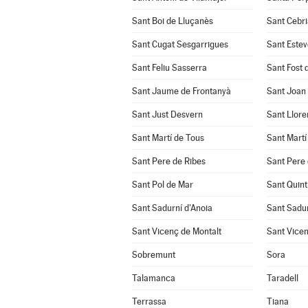
Sant Boi de Lluçanès
Sant Cebri
Sant Cugat Sesgarrigues
Sant Estev
Sant Feliu Sasserra
Sant Fost 
Sant Jaume de Frontanyà
Sant Joan
Sant Just Desvern
Sant Llore
Sant Martí de Tous
Sant Martí
Sant Pere de Ribes
Sant Pere 
Sant Pol de Mar
Sant Quint
Sant Sadurní d'Anoia
Sant Sadu
Sant Vicenç de Montalt
Sant Vicen
Sobremunt
Sora
Talamanca
Taradell
Terrassa
Tiana