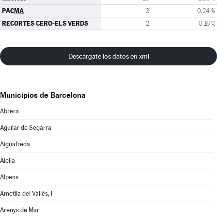
PACMA
3
0,24 %
RECORTES CERO-ELS VERDS
2
0,16 %
Descárgate los datos en xml
Municipios de Barcelona
Abrera
Aguilar de Segarra
Aiguafreda
Alella
Alpens
Ametlla del Vallès, l'
Arenys de Mar