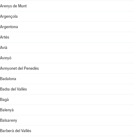
Arenys de Munt
Argençola
Argentona
Artés
Avià
Avinyó
Avinyonet del Penedès
Badalona
Badia del Vallès
Bagà
Balenyà
Balsareny
Barberà del Vallès