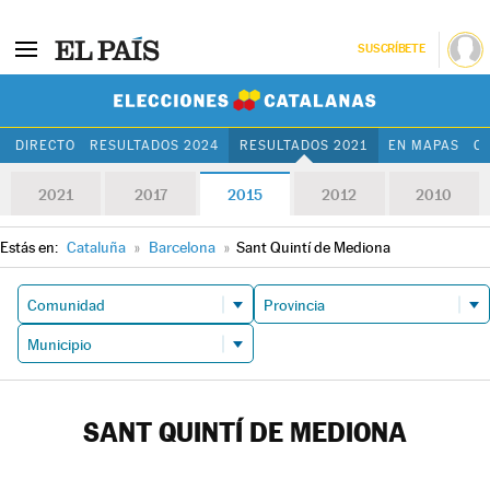
SUSCRÍBETE
Elecciones Cat
DIRECTO
RESULTADOS 2024
RESULTADOS 2021
EN MAPAS
C
2021
2017
2015
2012
2010
Estás en:
Cataluña
»
Barcelona
»
Sant Quintí de Mediona
SANT QUINTÍ DE MEDIONA