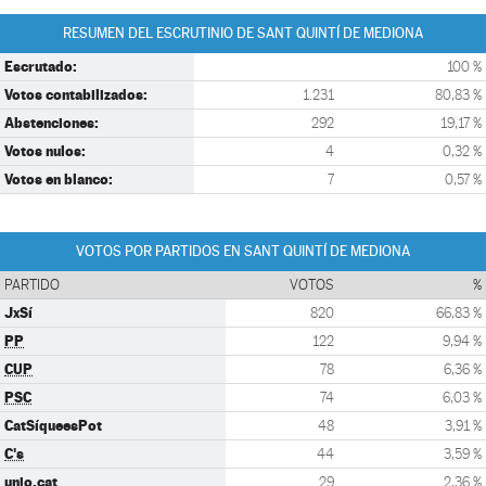
RESUMEN DEL ESCRUTINIO DE SANT QUINTÍ DE MEDIONA
Escrutado:
100 %
Votos contabilizados:
1.231
80,83 %
Abstenciones:
292
19,17 %
Votos nulos:
4
0,32 %
Votos en blanco:
7
0,57 %
VOTOS POR PARTIDOS EN SANT QUINTÍ DE MEDIONA
PARTIDO
VOTOS
%
JxSí
820
66,83 %
PP
122
9,94 %
CUP
78
6,36 %
PSC
74
6,03 %
CatSíqueesPot
48
3,91 %
C's
44
3,59 %
unio.cat
29
2,36 %