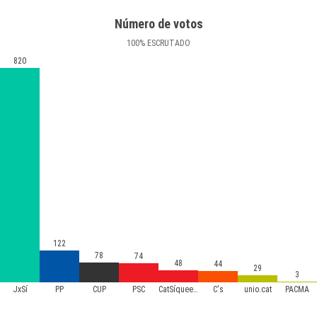
Número de votos
100
%
ESCRUTADO
820
122
78
74
48
44
29
3
JxSí
PP
CUP
PSC
CatSíqueesPot
C's
unio.cat
PACMA