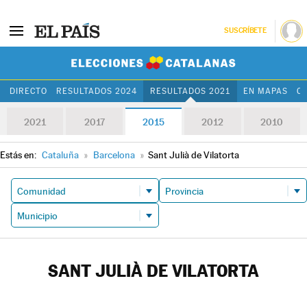
SUSCRÍBETE
Elecciones Cat
DIRECTO
RESULTADOS 2024
RESULTADOS 2021
EN MAPAS
C
2021
2017
2015
2012
2010
Estás en:
Cataluña
»
Barcelona
»
Sant Julià de Vilatorta
SANT JULIÀ DE VILATORTA