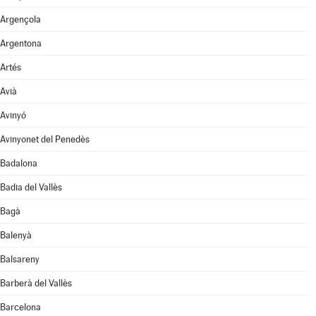
Argençola
Argentona
Artés
Avià
Avinyó
Avinyonet del Penedès
Badalona
Badia del Vallès
Bagà
Balenyà
Balsareny
Barberà del Vallès
Barcelona