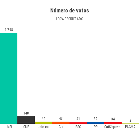
Número de votos
100
%
ESCRUTADO
1.798
148
44
43
41
39
34
2
JxSí
CUP
unio.cat
C's
PSC
PP
CatSíqueesPot
PACMA