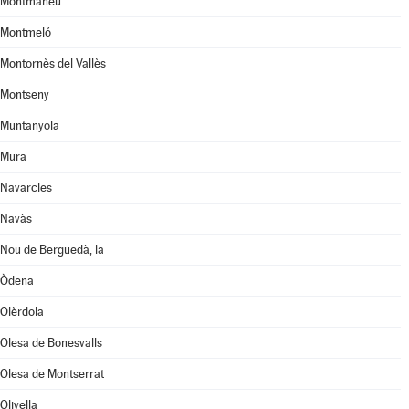
Montmaneu
Montmeló
Montornès del Vallès
Montseny
Muntanyola
Mura
Navarcles
Navàs
Nou de Berguedà, la
Òdena
Olèrdola
Olesa de Bonesvalls
Olesa de Montserrat
Olivella