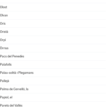
Olost
Olvan
Orís
Oristà
Orpí
Òrrius
Pacs del Penedès
Palafolls
Palau-solità i Plegamans
Pallejà
Palma de Cervelló, la
Papiol, el
Parets del Vallès