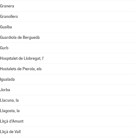
Granera
Granollers
Gualba
Guardiola de Berguedà
Gurb
Hospitalet de Llobregat, l'
Hostalets de Pierola, els
Igualada
Jorba
Llacuna, la
Llagosta, la
Lliçà d'Amunt
Lliçà de Vall