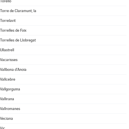
Torelló
Torre de Claramunt, la
Torrelavit
Torrelles de Foix
Torrelles de Llobregat
Ullastrell
Vacarisses
Vallbona d'Anoia
Vallcebre
Vallgorguina
Vallirana
Vallromanes
Veciana
Vic