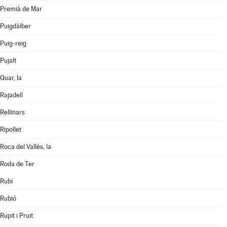
Premià de Mar
Puigdàlber
Puig-reig
Pujalt
Quar, la
Rajadell
Rellinars
Ripollet
Roca del Vallès, la
Roda de Ter
Rubí
Rubió
Rupit i Pruit