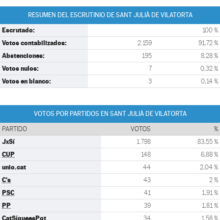
RESUMEN DEL ESCRUTINIO DE SANT JULIÀ DE VILATORTA
Escrutado:
100 %
Votos contabilizados:
2.159
91,72 %
Abstenciones:
195
8,28 %
Votos nulos:
7
0,32 %
Votos en blanco:
3
0,14 %
VOTOS POR PARTIDOS EN SANT JULIÀ DE VILATORTA
PARTIDO
VOTOS
%
JxSí
1.798
83,55 %
CUP
148
6,88 %
unio.cat
44
2,04 %
C's
43
2 %
PSC
41
1,91 %
PP
39
1,81 %
CatSíqueesPot
34
1,58 %