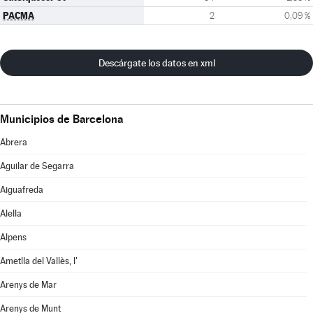
PACMA
2
0,09 %
Descárgate los datos en xml
Municipios de Barcelona
Abrera
Aguilar de Segarra
Aiguafreda
Alella
Alpens
Ametlla del Vallès, l'
Arenys de Mar
Arenys de Munt