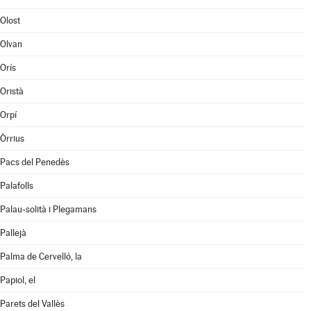
Olost
Olvan
Orís
Oristà
Orpí
Òrrius
Pacs del Penedès
Palafolls
Palau-solità i Plegamans
Pallejà
Palma de Cervelló, la
Papiol, el
Parets del Vallès