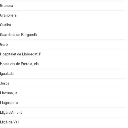
Granera
Granollers
Gualba
Guardiola de Berguedà
Gurb
Hospitalet de Llobregat, l'
Hostalets de Pierola, els
Igualada
Jorba
Llacuna, la
Llagosta, la
Lliçà d'Amunt
Lliçà de Vall