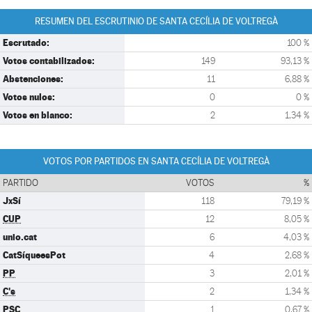
RESUMEN DEL ESCRUTINIO DE SANTA CECÍLIA DE VOLTREGÀ
Escrutado:
100 %
Votos contabilizados:
149
93,13 %
Abstenciones:
11
6,88 %
Votos nulos:
0
0 %
Votos en blanco:
2
1,34 %
VOTOS POR PARTIDOS EN SANTA CECÍLIA DE VOLTREGÀ
PARTIDO
VOTOS
%
JxSí
118
79,19 %
CUP
12
8,05 %
unio.cat
6
4,03 %
CatSíqueesPot
4
2,68 %
PP
3
2,01 %
C's
2
1,34 %
PSC
1
0,67 %