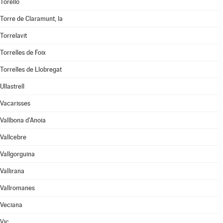
Torelló
Torre de Claramunt, la
Torrelavit
Torrelles de Foix
Torrelles de Llobregat
Ullastrell
Vacarisses
Vallbona d'Anoia
Vallcebre
Vallgorguina
Vallirana
Vallromanes
Veciana
Vic