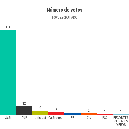
Número de votos
100
%
ESCRUTADO
118
12
6
4
3
2
1
1
JxSí
CUP
unio.cat
CatSíqueesPot
PP
C's
PSC
RECORTES
CERO-ELS
VERDS