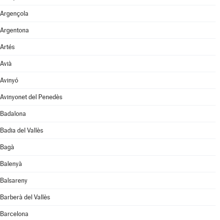
Argençola
Argentona
Artés
Avià
Avinyó
Avinyonet del Penedès
Badalona
Badia del Vallès
Bagà
Balenyà
Balsareny
Barberà del Vallès
Barcelona