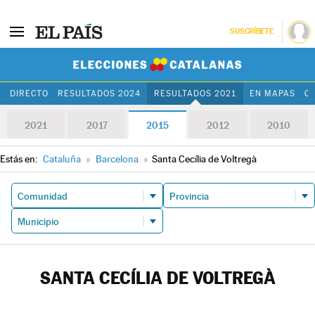
SUSCRÍBETE
Elecciones Cat
DIRECTO
RESULTADOS 2024
RESULTADOS 2021
EN MAPAS
C
2021
2017
2015
2012
2010
Estás en:
Cataluña
»
Barcelona
»
Santa Cecília de Voltregà
SANTA CECÍLIA DE VOLTREGÀ