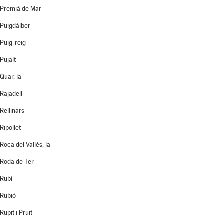
Premià de Mar
Puigdàlber
Puig-reig
Pujalt
Quar, la
Rajadell
Rellinars
Ripollet
Roca del Vallès, la
Roda de Ter
Rubí
Rubió
Rupit i Pruit