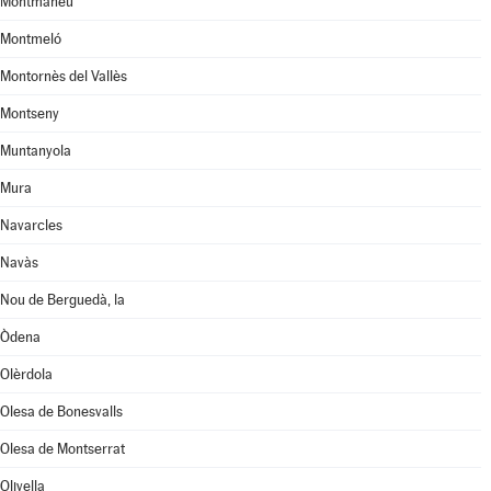
Montmaneu
Montmeló
Montornès del Vallès
Montseny
Muntanyola
Mura
Navarcles
Navàs
Nou de Berguedà, la
Òdena
Olèrdola
Olesa de Bonesvalls
Olesa de Montserrat
Olivella