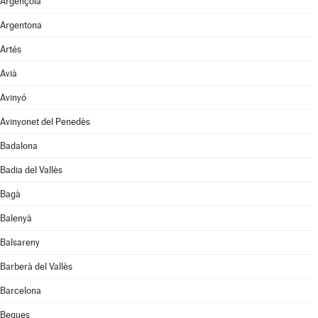
Argençola
Argentona
Artés
Avià
Avinyó
Avinyonet del Penedès
Badalona
Badia del Vallès
Bagà
Balenyà
Balsareny
Barberà del Vallès
Barcelona
Begues