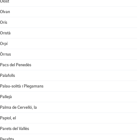
Olost
Olvan
Orís
Oristà
Orpí
Òrrius
Pacs del Penedès
Palafolls
Palau-solità i Plegamans
Pallejà
Palma de Cervelló, la
Papiol, el
Parets del Vallès
Perafita