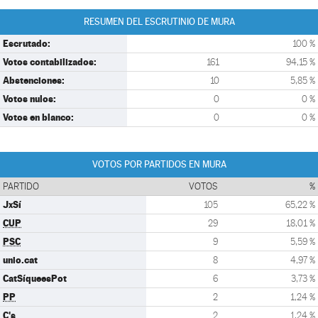
RESUMEN DEL ESCRUTINIO DE MURA
Escrutado:
100 %
Votos contabilizados:
161
94,15 %
Abstenciones:
10
5,85 %
Votos nulos:
0
0 %
Votos en blanco:
0
0 %
VOTOS POR PARTIDOS EN MURA
PARTIDO
VOTOS
%
JxSí
105
65,22 %
CUP
29
18,01 %
PSC
9
5,59 %
unio.cat
8
4,97 %
CatSíqueesPot
6
3,73 %
PP
2
1,24 %
C's
2
1,24 %