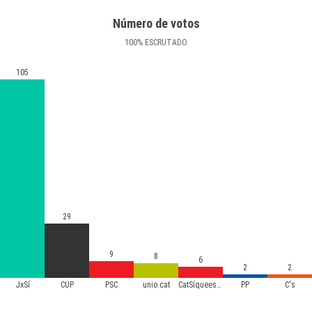
Número de votos
100
%
ESCRUTADO
105
29
9
8
6
2
2
JxSí
CUP
PSC
unio.cat
CatSíqueesPot
PP
C's