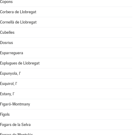
Copons
Corbera de Llobregat
Cornellà de Llobregat
Cubelles
Dosrius
Esparreguera
Esplugues de Llobregat
Espunyola, l'
Esquirol, l'
Estany, l'
Figaró-Montmany
Fígols
Fogars de la Selva
Fogars de Montclús