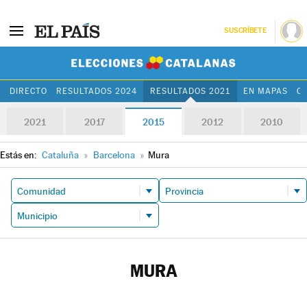
SUSCRÍBETE
Elecciones Cat
DIRECTO
RESULTADOS 2024
RESULTADOS 2021
EN MAPAS
C
2021
2017
2015
2012
2010
Estás en:
Cataluña
»
Barcelona
»
Mura
MURA