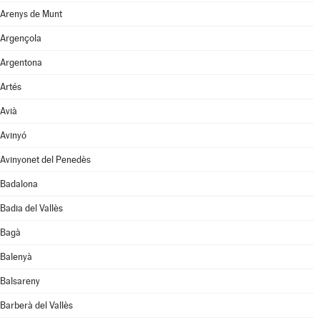
Arenys de Munt
Argençola
Argentona
Artés
Avià
Avinyó
Avinyonet del Penedès
Badalona
Badia del Vallès
Bagà
Balenyà
Balsareny
Barberà del Vallès