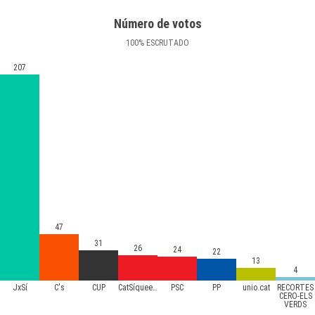
Número de votos
100
%
ESCRUTADO
207
47
31
26
24
22
13
4
JxSí
C's
CUP
CatSíqueesPot
PSC
PP
unio.cat
RECORTES
CERO-ELS
VERDS