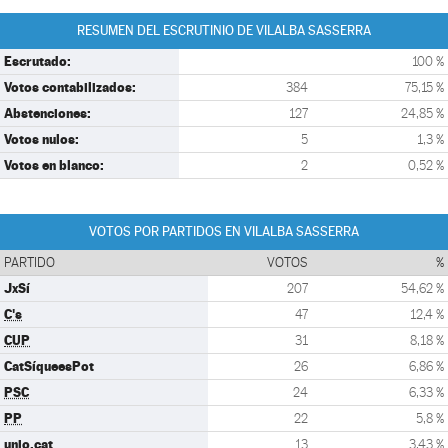
RESUMEN DEL ESCRUTINIO DE VILALBA SASSERRA
Escrutado:
100 %
Votos contabilizados:
384
75,15 %
Abstenciones:
127
24,85 %
Votos nulos:
5
1,3 %
Votos en blanco:
2
0,52 %
VOTOS POR PARTIDOS EN VILALBA SASSERRA
PARTIDO
VOTOS
%
JxSí
207
54,62 %
C's
47
12,4 %
CUP
31
8,18 %
CatSíqueesPot
26
6,86 %
PSC
24
6,33 %
PP
22
5,8 %
unio.cat
13
3,43 %