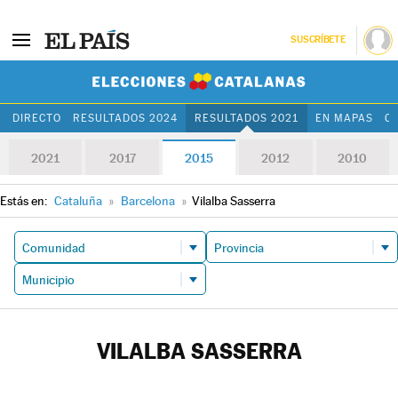
SUSCRÍBETE
Elecciones Cat
DIRECTO
RESULTADOS 2024
RESULTADOS 2021
EN MAPAS
C
2021
2017
2015
2012
2010
Estás en:
Cataluña
»
Barcelona
»
Vilalba Sasserra
VILALBA SASSERRA