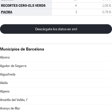
RECORTES CERO-ELS VERDS
4
1,06 %
PACMA
3
0,79 %
Descárgate los datos en xml
Municipios de Barcelona
Abrera
Aguilar de Segarra
Aiguafreda
Alella
Alpens
Ametlla del Vallès, l'
Arenys de Mar