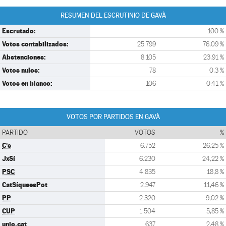
RESUMEN DEL ESCRUTINIO DE GAVÀ
Escrutado:
100 %
Votos contabilizados:
25.799
76,09 %
Abstenciones:
8.105
23,91 %
Votos nulos:
78
0,3 %
Votos en blanco:
106
0,41 %
VOTOS POR PARTIDOS EN GAVÀ
PARTIDO
VOTOS
%
C's
6.752
26,25 %
JxSí
6.230
24,22 %
PSC
4.835
18,8 %
CatSíqueesPot
2.947
11,46 %
PP
2.320
9,02 %
CUP
1.504
5,85 %
unio.cat
637
2,48 %