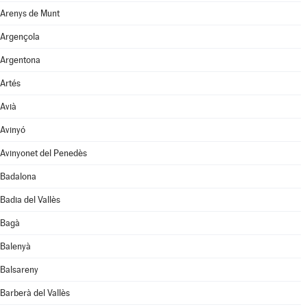
Arenys de Munt
Argençola
Argentona
Artés
Avià
Avinyó
Avinyonet del Penedès
Badalona
Badia del Vallès
Bagà
Balenyà
Balsareny
Barberà del Vallès