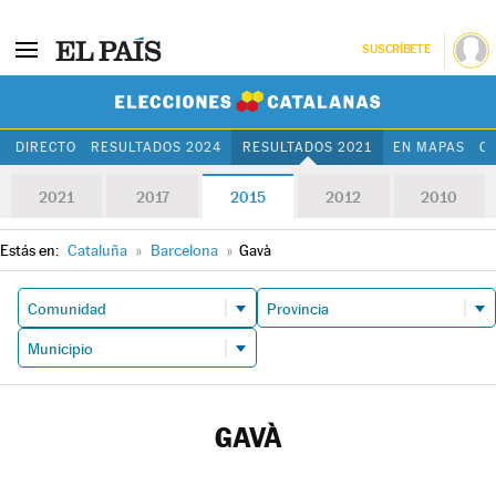
SUSCRÍBETE
Elecciones Cat
DIRECTO
RESULTADOS 2024
RESULTADOS 2021
EN MAPAS
C
2021
2017
2015
2012
2010
Estás en:
Cataluña
»
Barcelona
»
Gavà
GAVÀ