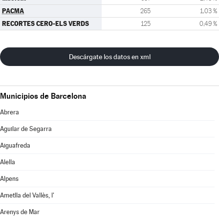
PACMA
265
1,03 %
RECORTES CERO-ELS VERDS
125
0,49 %
Descárgate los datos en xml
Municipios de Barcelona
Abrera
Aguilar de Segarra
Aiguafreda
Alella
Alpens
Ametlla del Vallès, l'
Arenys de Mar