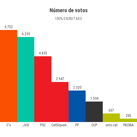
Número de votos
100
%
ESCRUTADO
6.752
6.230
4.835
2.947
2.320
1.504
637
265
C's
JxSí
PSC
CatSíqueesPot
PP
CUP
unio.cat
PACMA