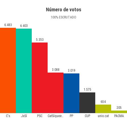
Número de votos
100
%
ESCRUTADO
6.483
6.403
5.353
3.088
3.019
1.575
654
205
C's
JxSí
PSC
CatSíqueesPot
PP
CUP
unio.cat
PACMA