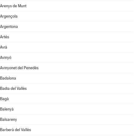
Arenys de Munt
Argençola
Argentona
Artés
Avià
Avinyó
Avinyonet del Penedès
Badalona
Badia del Vallès
Bagà
Balenyà
Balsareny
Barberà del Vallès