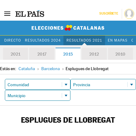
SUSCRÍBETE
Elecciones Cat
DIRECTO
RESULTADOS 2024
RESULTADOS 2021
EN MAPAS
C
2021
2017
2015
2012
2010
Estás en:
Cataluña
»
Barcelona
»
Esplugues de Llobregat
ESPLUGUES DE LLOBREGAT