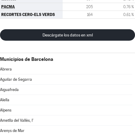
PACMA
205
0,76 %
RECORTES CERO-ELS VERDS
164
0,61 %
Descárgate los datos en xml
Municipios de Barcelona
Abrera
Aguilar de Segarra
Aiguafreda
Alella
Alpens
Ametlla del Vallès, l'
Arenys de Mar