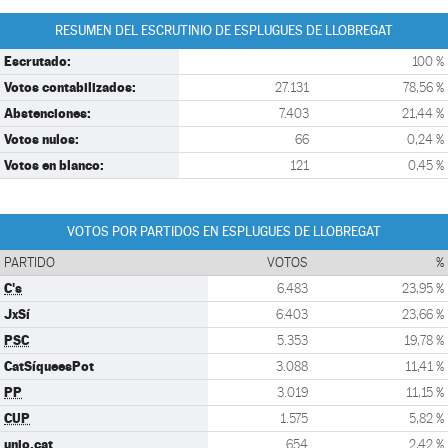
RESUMEN DEL ESCRUTINIO DE ESPLUGUES DE LLOBREGAT
Escrutado:
100 %
Votos contabilizados:
27.131
78,56 %
Abstenciones:
7.403
21,44 %
Votos nulos:
66
0,24 %
Votos en blanco:
121
0,45 %
VOTOS POR PARTIDOS EN ESPLUGUES DE LLOBREGAT
PARTIDO
VOTOS
%
C's
6.483
23,95 %
JxSí
6.403
23,66 %
PSC
5.353
19,78 %
CatSíqueesPot
3.088
11,41 %
PP
3.019
11,15 %
CUP
1.575
5,82 %
unio.cat
654
2,42 %