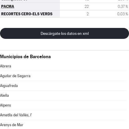
PACMA
22
0,37 %
RECORTES CERO-ELS VERDS
2
0,03 %
Descárgate los datos en xml
Municipios de Barcelona
Abrera
Aguilar de Segarra
Aiguafreda
Alella
Alpens
Ametlla del Vallès, l'
Arenys de Mar