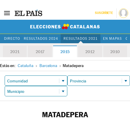
SUSCRÍBETE
Elecciones Cat
DIRECTO
RESULTADOS 2024
RESULTADOS 2021
EN MAPAS
C
2021
2017
2015
2012
2010
Estás en:
Cataluña
»
Barcelona
»
Matadepera
MATADEPERA