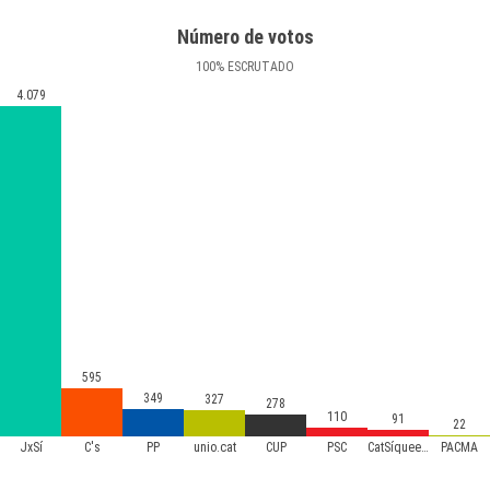
Número de votos
100
%
ESCRUTADO
4.079
595
349
327
278
110
91
22
JxSí
C's
PP
unio.cat
CUP
PSC
CatSíqueesPot
PACMA