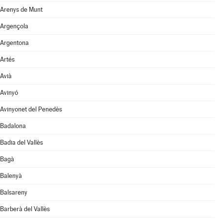
Arenys de Munt
Argençola
Argentona
Artés
Avià
Avinyó
Avinyonet del Penedès
Badalona
Badia del Vallès
Bagà
Balenyà
Balsareny
Barberà del Vallès