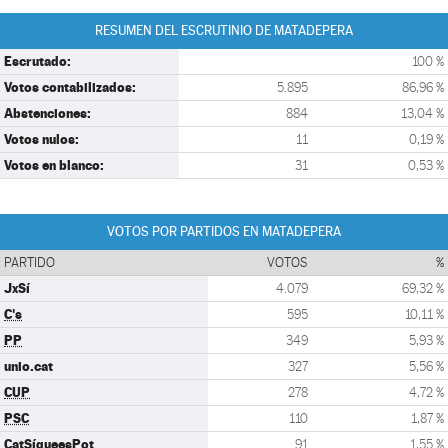
RESUMEN DEL ESCRUTINIO DE MATADEPERA
Escrutado:
100 %
Votos contabilizados:
5.895
86,96 %
Abstenciones:
884
13,04 %
Votos nulos:
11
0,19 %
Votos en blanco:
31
0,53 %
VOTOS POR PARTIDOS EN MATADEPERA
PARTIDO
VOTOS
%
JxSí
4.079
69,32 %
C's
595
10,11 %
PP
349
5,93 %
unio.cat
327
5,56 %
CUP
278
4,72 %
PSC
110
1,87 %
CatSíqueesPot
91
1,55 %