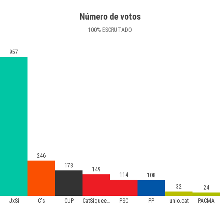
Número de votos
100
%
ESCRUTADO
957
246
178
149
114
108
32
24
JxSí
C's
CUP
CatSíqueesPot
PSC
PP
unio.cat
PACMA