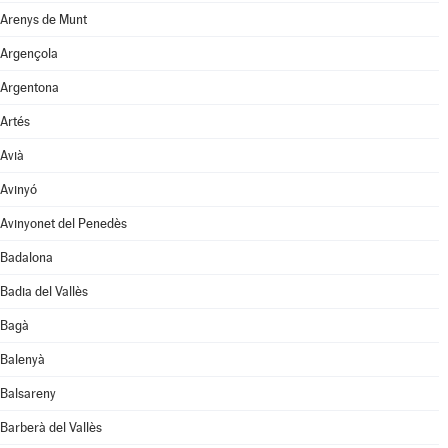
Arenys de Munt
Argençola
Argentona
Artés
Avià
Avinyó
Avinyonet del Penedès
Badalona
Badia del Vallès
Bagà
Balenyà
Balsareny
Barberà del Vallès