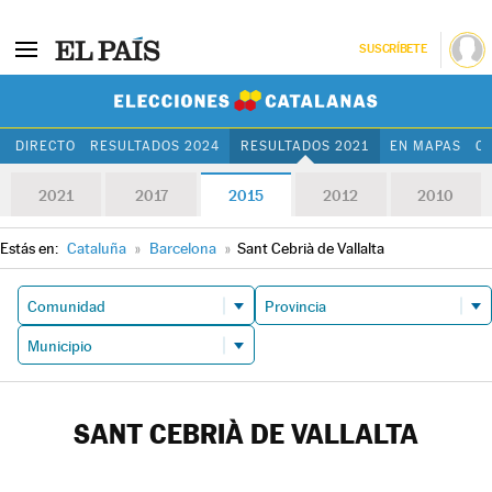
SUSCRÍBETE
Elecciones Cat
DIRECTO
RESULTADOS 2024
RESULTADOS 2021
EN MAPAS
C
2021
2017
2015
2012
2010
Estás en:
Cataluña
»
Barcelona
»
Sant Cebrià de Vallalta
SANT CEBRIÀ DE VALLALTA