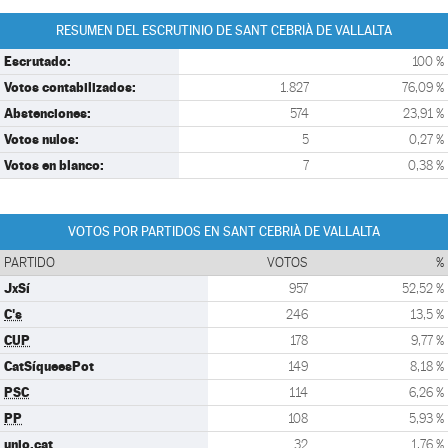
RESUMEN DEL ESCRUTINIO DE SANT CEBRIÀ DE VALLALTA
Escrutado:
100 %
Votos contabilizados:
1.827
76,09 %
Abstenciones:
574
23,91 %
Votos nulos:
5
0,27 %
Votos en blanco:
7
0,38 %
VOTOS POR PARTIDOS EN SANT CEBRIÀ DE VALLALTA
PARTIDO
VOTOS
%
JxSí
957
52,52 %
C's
246
13,5 %
CUP
178
9,77 %
CatSíqueesPot
149
8,18 %
PSC
114
6,26 %
PP
108
5,93 %
unio.cat
32
1,76 %