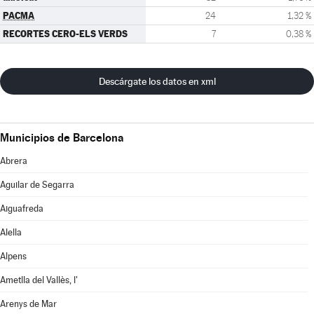
PACMA
24
1,32 %
RECORTES CERO-ELS VERDS
7
0,38 %
Descárgate los datos en xml
Municipios de Barcelona
Abrera
Aguilar de Segarra
Aiguafreda
Alella
Alpens
Ametlla del Vallès, l'
Arenys de Mar