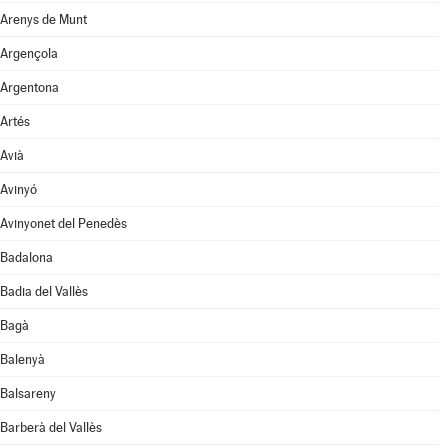
Arenys de Munt
Argençola
Argentona
Artés
Avià
Avinyó
Avinyonet del Penedès
Badalona
Badia del Vallès
Bagà
Balenyà
Balsareny
Barberà del Vallès