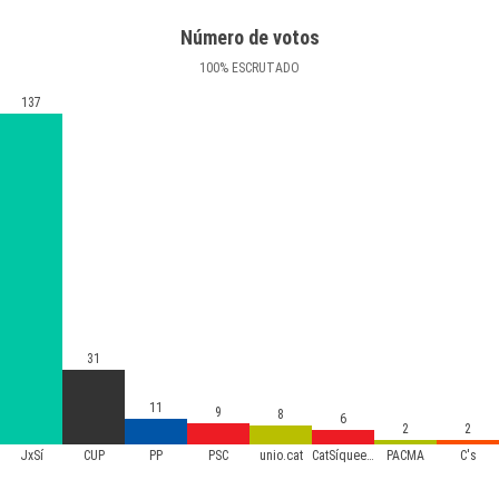
Número de votos
100
%
ESCRUTADO
137
31
11
9
8
6
2
2
JxSí
CUP
PP
PSC
unio.cat
CatSíqueesPot
PACMA
C's