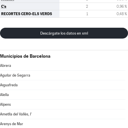
C's
2
0,96 %
RECORTES CERO-ELS VERDS
1
0,48 %
Descárgate los datos en xml
Municipios de Barcelona
Abrera
Aguilar de Segarra
Aiguafreda
Alella
Alpens
Ametlla del Vallès, l'
Arenys de Mar