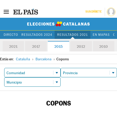
SUSCRÍBETE
Elecciones Cat
DIRECTO
RESULTADOS 2024
RESULTADOS 2021
EN MAPAS
C
2021
2017
2015
2012
2010
Estás en:
Cataluña
»
Barcelona
»
Copons
COPONS