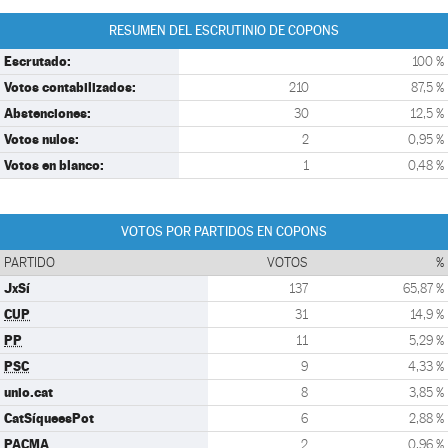
RESUMEN DEL ESCRUTINIO DE COPONS
Escrutado:
100 %
Votos contabilizados:
210
87,5 %
Abstenciones:
30
12,5 %
Votos nulos:
2
0,95 %
Votos en blanco:
1
0,48 %
VOTOS POR PARTIDOS EN COPONS
PARTIDO
VOTOS
%
JxSí
137
65,87 %
CUP
31
14,9 %
PP
11
5,29 %
PSC
9
4,33 %
unio.cat
8
3,85 %
CatSíqueesPot
6
2,88 %
PACMA
2
0,96 %