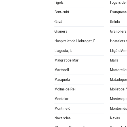
Fígols
Fogars de 
Font-rubí
Franqueses
Gavà
Gelida
Granera
Granollers
Hospitalet de Llobregat, l'
Hostalets d
Llagosta, la
Lliçà d'Am
Malgrat de Mar
Malla
Martorell
Martorelle
Masquefa
Matadepe
Molins de Rei
Mollet del 
Montclar
Montesqui
Montmeló
Montornès 
Navarcles
Navàs