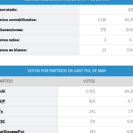
scrutado:
10
otos contabilizados:
3.116
84,3
bstenciones:
578
15,6
otos nulos:
3
0,
otos en blanco:
13
0,4
VOTOS POR PARTIDOS EN SANT POL DE MAR
ARTIDO
VOTOS
xSí
2.001
64,2
CUP
304
9,7
's
241
7,7
PSC
174
5,5
atSíqueesPot
143
4,5