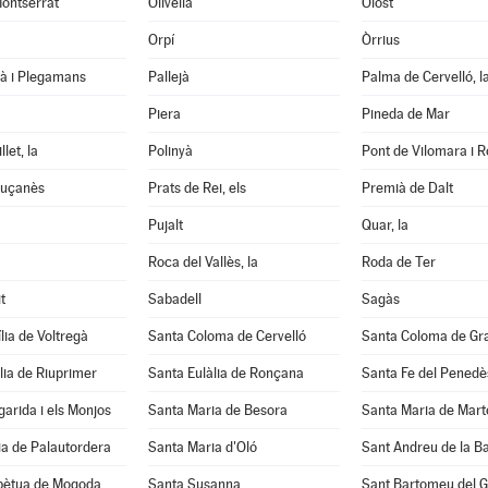
ontserrat
Olivella
Olost
Orpí
Òrrius
tà i Plegamans
Pallejà
Palma de Cervelló, l
Piera
Pineda de Mar
let, la
Polinyà
Pont de Vilomara i Ro
luçanès
Prats de Rei, els
Premià de Dalt
Pujalt
Quar, la
Roca del Vallès, la
Roda de Ter
t
Sabadell
Sagàs
lia de Voltregà
Santa Coloma de Cervelló
Santa Coloma de Gr
lia de Riuprimer
Santa Eulàlia de Ronçana
Santa Fe del Penedè
arida i els Monjos
Santa Maria de Besora
Santa Maria de Mart
a de Palautordera
Santa Maria d'Oló
Sant Andreu de la B
pètua de Mogoda
Santa Susanna
Sant Bartomeu del 