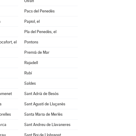
Olvan
Pacs del Penedès
a
Papiol, el
Pla del Penedès, el
cafort, el
Pontons
Premià de Mar
Rajadell
Rubí
Saldes
amenet
Sant Adrià de Besòs
s
Sant Agustí de Lluçanès
orelles
Santa Maria de Merlès
arca
Sant Andreu de Llavaneres
Grau
Sant Boi de Llobregat