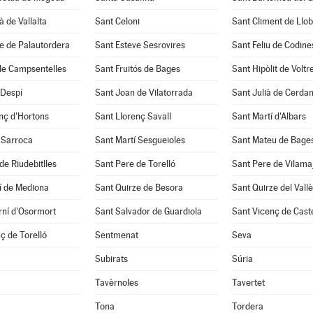
à de Vallalta
Sant Celoni
Sant Climent de Llo
e de Palautordera
Sant Esteve Sesrovires
Sant Feliu de Codine
de Campsentelles
Sant Fruitós de Bages
Sant Hipòlit de Voltr
 Despí
Sant Joan de Vilatorrada
Sant Julià de Cerda
nç d'Hortons
Sant Llorenç Savall
Sant Martí d'Albars
 Sarroca
Sant Martí Sesgueioles
Sant Mateu de Bage
de Riudebitlles
Sant Pere de Torelló
Sant Pere de Vilama
í de Mediona
Sant Quirze de Besora
Sant Quirze del Vall
rní d'Osormort
Sant Salvador de Guardiola
Sant Vicenç de Caste
ç de Torelló
Sentmenat
Seva
Subirats
Súria
Tavèrnoles
Tavertet
Tona
Tordera