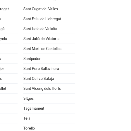
bregat
Sant Cugat del Vallès
s
Sant Feliu de Llobregat
egà
Sant Iscle de Vallalta
nyola
Sant Julià de Vilatorta
Sant Martí de Centelles
s
Santpedor
jor
Sant Pere Sallavinera
ès
Sant Quirze Safaja
llet
Sant Vicenç dels Horts
Sitges
Tagamanent
Teià
Torelló