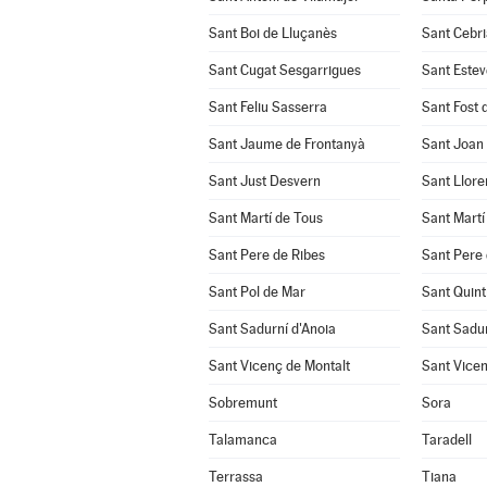
Sant Boi de Lluçanès
Sant Cebri
Sant Cugat Sesgarrigues
Sant Estev
Sant Feliu Sasserra
Sant Fost 
Sant Jaume de Frontanyà
Sant Joan
Sant Just Desvern
Sant Llore
Sant Martí de Tous
Sant Martí
Sant Pere de Ribes
Sant Pere 
Sant Pol de Mar
Sant Quint
Sant Sadurní d'Anoia
Sant Sadu
Sant Vicenç de Montalt
Sant Vicen
Sobremunt
Sora
Talamanca
Taradell
Terrassa
Tiana