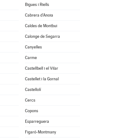
Bigues i Riells
Cabrera d'Anoia
Caldes de Montbui
Calonge de Segarra
Canyelles
Carme
Castellbell i el Vilar
Castellet i la Gornal
Castellolí
Cercs
Copons
Esparreguera
Figaró-Montmany