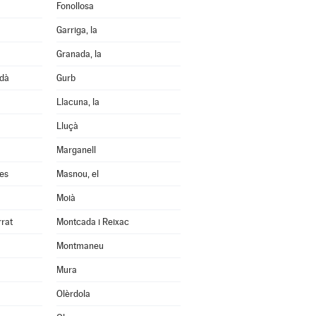
Fonollosa
Garriga, la
Granada, la
edà
Gurb
Llacuna, la
Lluçà
Marganell
les
Masnou, el
Moià
rrat
Montcada i Reixac
Montmaneu
Mura
Olèrdola