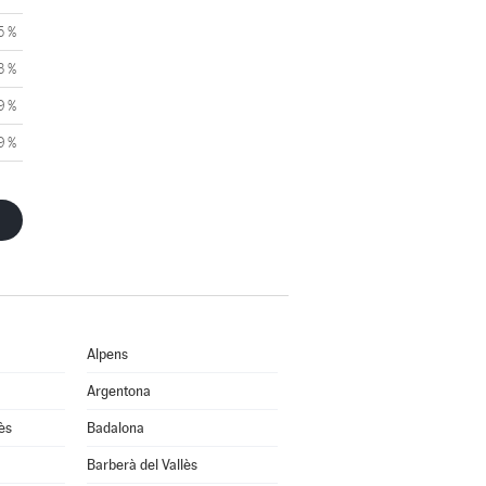
5 %
3 %
9 %
9 %
Alpens
Argentona
ès
Badalona
Barberà del Vallès