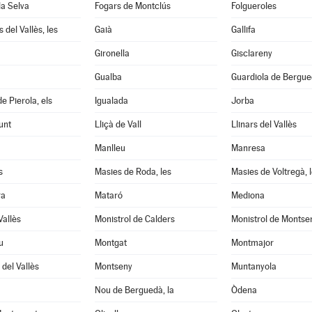
la Selva
Fogars de Montclús
Folgueroles
 del Vallès, les
Gaià
Gallifa
Gironella
Gisclareny
Gualba
Guardiola de Bergu
e Pierola, els
Igualada
Jorba
unt
Lliçà de Vall
Llinars del Vallès
Manlleu
Manresa
s
Masies de Roda, les
Masies de Voltregà, 
ra
Mataró
Mediona
Vallès
Monistrol de Calders
Monistrol de Montse
u
Montgat
Montmajor
del Vallès
Montseny
Muntanyola
Nou de Berguedà, la
Òdena