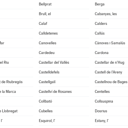
Bellprat
Berga
Brull, el
Cabanyes, les
Calaf
Calders
Calldetenes
Callús
Mar
Canovelles
Cànoves i Samalús
Cardedeu
Cardona
el Riu
Castellar del Vallès
Castellar de n'Hug
Castelldefels
Castell de l'Areny
it de Riubregós
Castellgalí
Castellnou de Bages
de la Marca
Castellví de Rosanes
Centelles
Collbató
Collsuspina
e Llobregat
Cubelles
Dosrius
l'
Esquirol, l'
Estany, l'