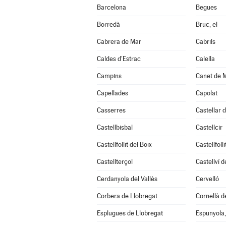
Barcelona
Begues
Borredà
Bruc, el
Cabrera de Mar
Cabrils
Caldes d'Estrac
Calella
Campins
Canet de 
Capellades
Capolat
Casserres
Castellar d
Castellbisbal
Castellcir
Castellfollit del Boix
Castellfoll
Castellterçol
Castellví 
Cerdanyola del Vallès
Cervelló
Corbera de Llobregat
Cornellà d
Esplugues de Llobregat
Espunyola, 