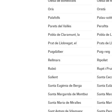
Olesa de Bonesvalls
Olesa de M
Orís
Oristà
Palafolls
Palau-soli
Parets del Vallès
Perafita
Pobla de Claramunt, la
Pobla de Lil
Prat de Llobregat, el
Prats de L
Puigdàlber
Puig-reig
Rellinars
Ripollet
Rubió
Rupit i Prui
Sallent
Santa Cecí
Santa Eugènia de Berga
Santa Eulà
Santa Margarida de Montbui
Santa Marg
Santa Maria de Miralles
Santa Mari
Sant Antoni de Vilamajor
Santa Per