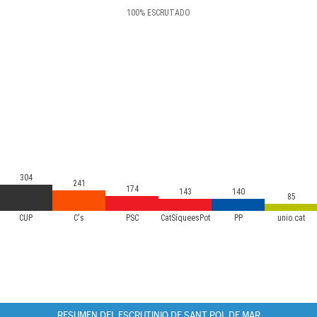
100
%
ESCRUTADO
304
241
174
143
140
85
CUP
C's
PSC
CatSíqueesPot
PP
unio.cat
RESUMEN DEL ESCRUTINIO DE SANT POL DE MAR