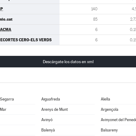
PP
140
4,
nio.cat
85
2,7
PACMA
6
0,1
ECORTES CERO-ELS VERDS
6
0,1
Descárgate los datos en xml
 Segarra
Aiguafreda
Alella
 Mar
Arenys de Munt
Argençola
Avinyó
Avinyonet del Pened
Balenyà
Balsareny