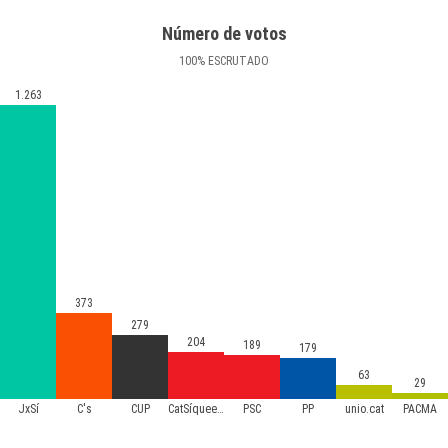
Número de votos
100
%
ESCRUTADO
1.263
373
279
204
189
179
63
29
JxSí
C's
CUP
CatSíqueesPot
PSC
PP
unio.cat
PACMA