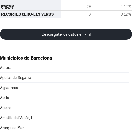
PACMA
29
1,12 %
RECORTES CERO-ELS VERDS
3
0,12 %
Descárgate los datos en xml
Municipios de Barcelona
Abrera
Aguilar de Segarra
Aiguafreda
Alella
Alpens
Ametlla del Vallès, l'
Arenys de Mar