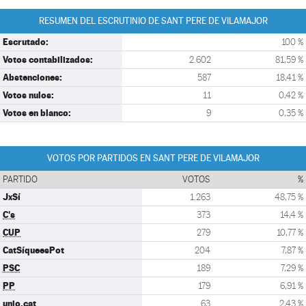
RESUMEN DEL ESCRUTINIO DE SANT PERE DE VILAMAJOR
Escrutado:
100 %
Votos contabilizados:
2.602
81,59 %
Abstenciones:
587
18,41 %
Votos nulos:
11
0,42 %
Votos en blanco:
9
0,35 %
VOTOS POR PARTIDOS EN SANT PERE DE VILAMAJOR
PARTIDO
VOTOS
%
JxSí
1.263
48,75 %
C's
373
14,4 %
CUP
279
10,77 %
CatSíqueesPot
204
7,87 %
PSC
189
7,29 %
PP
179
6,91 %
unio.cat
63
2,43 %