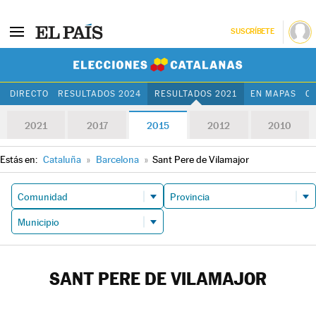
SUSCRÍBETE
Elecciones Cat
DIRECTO
RESULTADOS 2024
RESULTADOS 2021
EN MAPAS
C
2021
2017
2015
2012
2010
Estás en:
Cataluña
»
Barcelona
»
Sant Pere de Vilamajor
SANT PERE DE VILAMAJOR