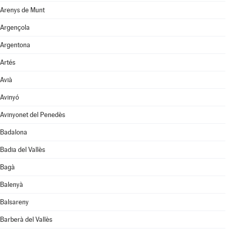
Arenys de Munt
Argençola
Argentona
Artés
Avià
Avinyó
Avinyonet del Penedès
Badalona
Badia del Vallès
Bagà
Balenyà
Balsareny
Barberà del Vallès