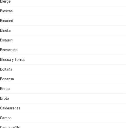
Bierge
Biescas
Binaced
Binéfar
Bisaurri
Biscarrués
Blecua y Torres
Boltaña
Bonansa
Borau
Broto
Caldearenas
Campo
Camporrélls