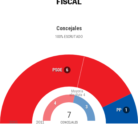
FISCAL
Concejales
100
%
ESCRUTADO
6
PSOE
Mayoría
absoluta
4
4
3
1
PP
7
2015
2011
CONCEJALES