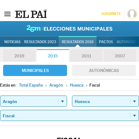
SUSCRÍBETE
26M | Elec
NOTICIAS
RESULTADOS 2023
RESULTADOS 2019
PACTOS
AUTONÓMIC
2019
2015
2011
2007
MUNICIPALES
AUTONÓMICAS
Estás en:
Total España
»
Aragón
»
Huesca
»
Fiscal