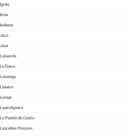
Igriés
Ilche
Isábena
Jaca
Jasa
Labuerda
La Fueva
Laluenga
Lalueza
Lanaja
Laperdiguera
La Puebla de Castro
Lascellas-Ponzano