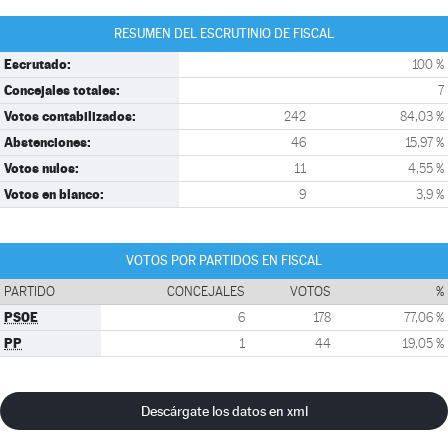
RESUMEN DEL ESCRUTINIO DE FISCAL
Escrutado:
100 %
Concejales totales:
7
Votos contabilizados:
242
84,03 %
Abstenciones:
46
15,97 %
Votos nulos:
11
4,55 %
Votos en blanco:
9
3,9 %
VOTOS POR PARTIDOS EN FISCAL
PARTIDO
CONCEJALES
VOTOS
%
PSOE
6
178
77,06 %
PP
1
44
19,05 %
Descárgate los datos en xml