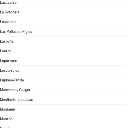
Lascuarre
La Sotonera
Laspaúles
Las Peñas de Riglos
Laspuña
Loarre
Loporzano
Loscorrales
Lupiñén-Ortilla
Monesma y Cajigar
Monflorite-Lascasas
Montanuy
Monzón