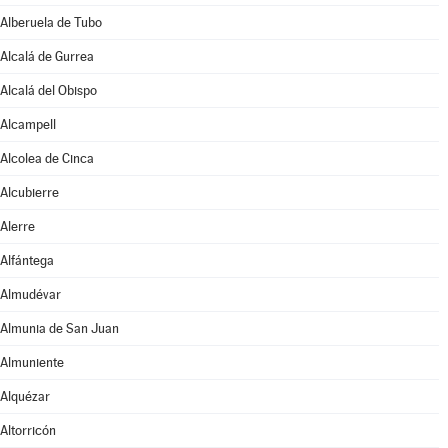
Alberuela de Tubo
Alcalá de Gurrea
Alcalá del Obispo
Alcampell
Alcolea de Cinca
Alcubierre
Alerre
Alfántega
Almudévar
Almunia de San Juan
Almuniente
Alquézar
Altorricón