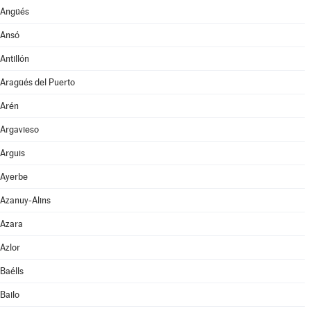
Angüés
Ansó
Antillón
Aragüés del Puerto
Arén
Argavieso
Arguis
Ayerbe
Azanuy-Alins
Azara
Azlor
Baélls
Bailo