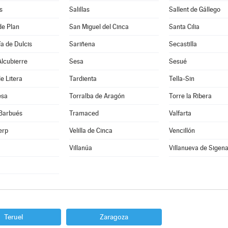
s
Salillas
Sallent de Gállego
de Plan
San Miguel del Cinca
Santa Cilia
a de Dulcis
Sariñena
Secastilla
lcubierre
Sesa
Sesué
e Litera
Tardienta
Tella-Sin
esa
Torralba de Aragón
Torre la Ribera
 Barbués
Tramaced
Valfarta
erp
Velilla de Cinca
Vencillón
Villanúa
Villanueva de Sigen
Teruel
Zaragoza