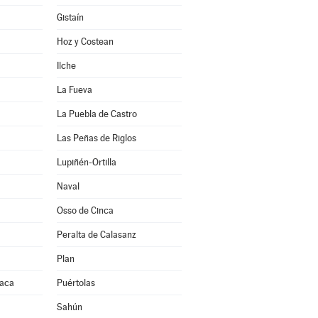
Gistaín
Hoz y Costean
Ilche
La Fueva
La Puebla de Castro
Las Peñas de Riglos
Lupiñén-Ortilla
Naval
Osso de Cinca
Peralta de Calasanz
Plan
Jaca
Puértolas
Sahún