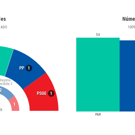
les
Núme
TADO
100
54
1
PP
Mayoría
bsoluta
3
2
1
PSOE
1
ES
PAR