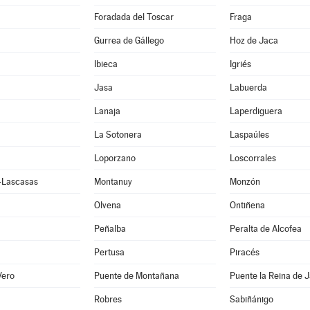
Foradada del Toscar
Fraga
Gurrea de Gállego
Hoz de Jaca
Ibieca
Igriés
Jasa
Labuerda
Lanaja
Laperdiguera
La Sotonera
Laspaúles
Loporzano
Loscorrales
e-Lascasas
Montanuy
Monzón
Olvena
Ontiñena
Peñalba
Peralta de Alcofea
Pertusa
Piracés
Vero
Puente de Montañana
Puente la Reina de 
Robres
Sabiñánigo