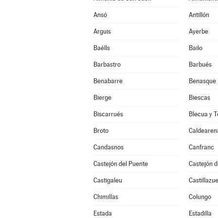
Ansó
Antillón
Arguis
Ayerbe
Baélls
Bailo
Barbastro
Barbués
Benabarre
Benasque
Bierge
Biescas
Biscarrués
Blecua y T
Broto
Caldearen
Candasnos
Canfranc
Castejón del Puente
Castejón 
Castigaleu
Castillazue
Chimillas
Colungo
Estada
Estadilla