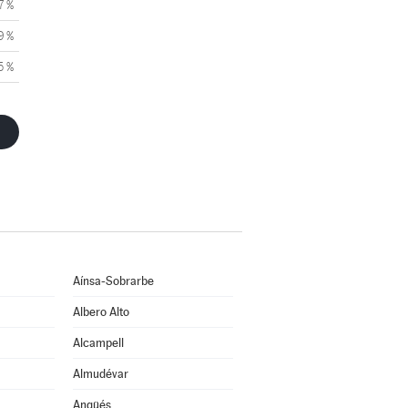
7 %
9 %
5 %
Aínsa-Sobrarbe
Albero Alto
Alcampell
Almudévar
Angüés