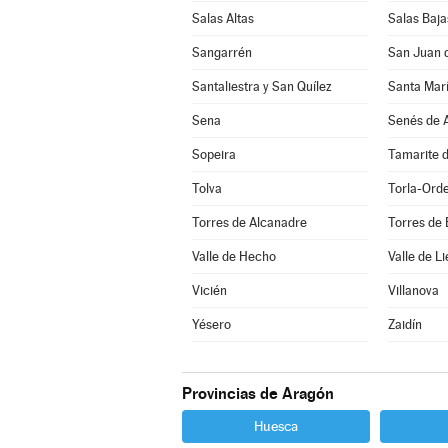
Salas Altas
Salas Baja
Sangarrén
San Juan 
Santaliestra y San Quílez
Santa Marí
Sena
Senés de A
Sopeira
Tamarite d
Tolva
Torla-Ord
Torres de Alcanadre
Torres de
Valle de Hecho
Valle de Li
Vicién
Villanova
Yésero
Zaidín
Provincias de Aragón
Huesca