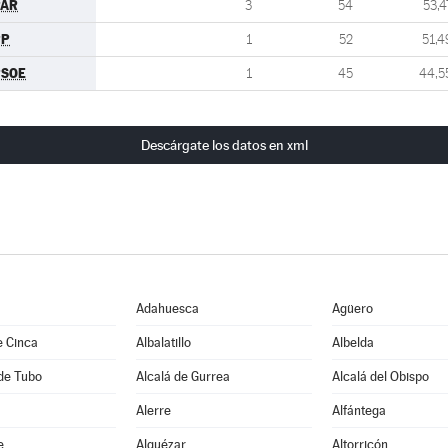
PAR
3
54
53,4
PP
1
52
51,4
PSOE
1
45
44,5
Descárgate los datos en xml
Adahuesca
Agüero
e Cinca
Albalatillo
Albelda
de Tubo
Alcalá de Gurrea
Alcalá del Obispo
Alerre
Alfántega
e
Alquézar
Altorricón