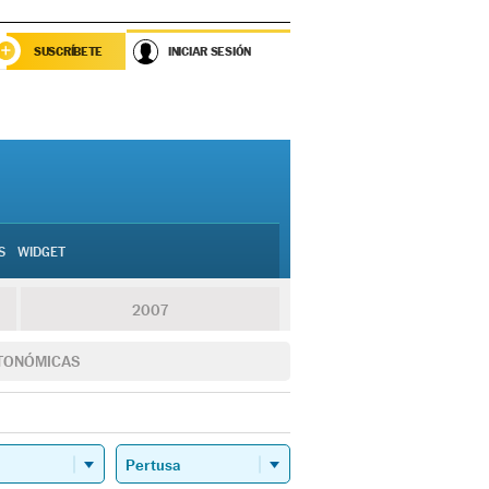
SUSCRÍBETE
INICIAR SESIÓN
S
WIDGET
2007
TONÓMICAS