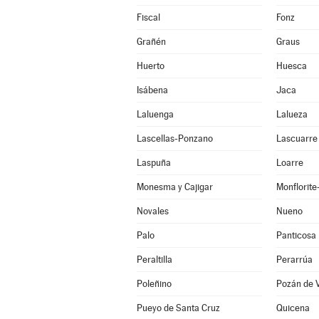
Fiscal
Fonz
Grañén
Graus
Huerto
Huesca
Isábena
Jaca
Laluenga
Lalueza
Lascellas-Ponzano
Lascuarre
Laspuña
Loarre
Monesma y Cajigar
Monflorit
Novales
Nueno
Palo
Panticosa
Peraltilla
Perarrúa
Poleñino
Pozán de 
Pueyo de Santa Cruz
Quicena