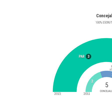
Conceja
100
%
ESCRU
3
PAR
a
2
5
CONCEJAL
2015
2011