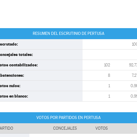
RESUMEN DEL ESCRUTINIO DE PERTUSA
scrutado:
10
oncejales totales:
otos contabilizados:
102
92,7
bstenciones:
8
7,2
otos nulos:
1
0,9
otos en blanco:
1
0,9
VOTOS POR PARTIDOS EN PERTUSA
ARTIDO
CONCEJALES
VOTOS