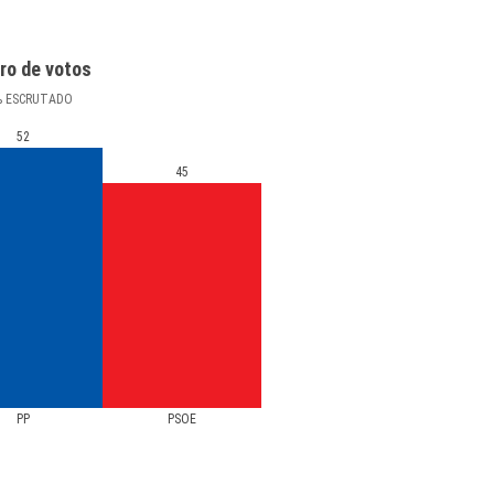
ro de votos
%
ESCRUTADO
52
45
PP
PSOE