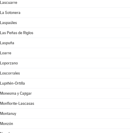
Lascuarre
La Sotonera
Laspaúles
Las Peñas de Riglos
Laspuña
Loarre
Loporzano
Loscorrales
Lupiñén-Ortilla
Monesma y Cajigar
Monflorite-Lascasas
Montanuy
Monzón