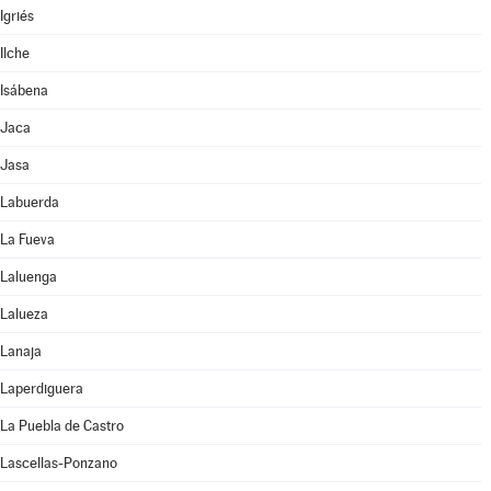
Igriés
Ilche
Isábena
Jaca
Jasa
Labuerda
La Fueva
Laluenga
Lalueza
Lanaja
Laperdiguera
La Puebla de Castro
Lascellas-Ponzano