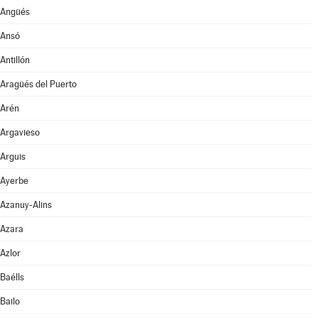
Angüés
Ansó
Antillón
Aragüés del Puerto
Arén
Argavieso
Arguis
Ayerbe
Azanuy-Alins
Azara
Azlor
Baélls
Bailo