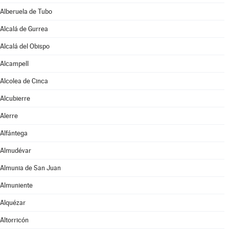
Alberuela de Tubo
Alcalá de Gurrea
Alcalá del Obispo
Alcampell
Alcolea de Cinca
Alcubierre
Alerre
Alfántega
Almudévar
Almunia de San Juan
Almuniente
Alquézar
Altorricón