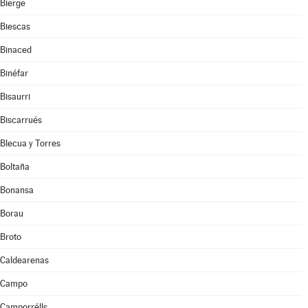
Bierge
Biescas
Binaced
Binéfar
Bisaurri
Biscarrués
Blecua y Torres
Boltaña
Bonansa
Borau
Broto
Caldearenas
Campo
Camporrélls