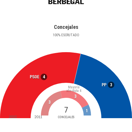
BERBEGAL
Concejales
100
%
ESCRUTADO
4
PSOE
3
PP
Mayoría
absoluta
4
3
3
7
1
2015
2011
CONCEJALES