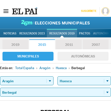
SUSCRÍBETE
26M | Elec
NOTICIAS
RESULTADOS 2023
RESULTADOS 2019
PACTOS
AUTONÓMIC
2019
2015
2011
2007
MUNICIPALES
AUTONÓMICAS
Estás en:
Total España
»
Aragón
»
Huesca
»
Berbegal