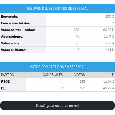
RESUMEN DEL ESCRUTINIO DE BERBEGAL
Escrutado:
100 %
Concejales totales:
7
Votos contabilizados:
288
86,23 %
Abstenciones:
46
13,77 %
Votos nulos:
16
5,56 %
Votos en blanco:
6
2,21 %
VOTOS POR PARTIDOS EN BERBEGAL
PARTIDO
CONCEJALES
VOTOS
%
PSOE
4
143
52,57 %
PP
3
123
45,22 %
Descárgate los datos en xml