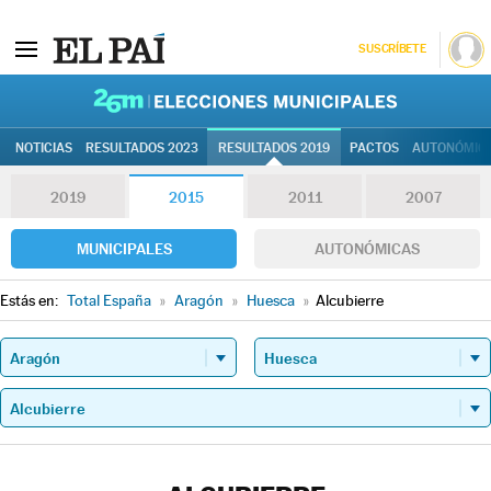
SUSCRÍBETE
26M | Elec
NOTICIAS
RESULTADOS 2023
RESULTADOS 2019
PACTOS
AUTONÓMIC
2019
2015
2011
2007
MUNICIPALES
AUTONÓMICAS
Estás en:
Total España
»
Aragón
»
Huesca
»
Alcubierre