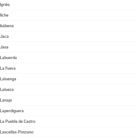
Igriés
Ilche
Isábena
Jaca
Jasa
Labuerda
La Fueva
Laluenga
Lalueza
Lanaja
Laperdiguera
La Puebla de Castro
Lascellas-Ponzano