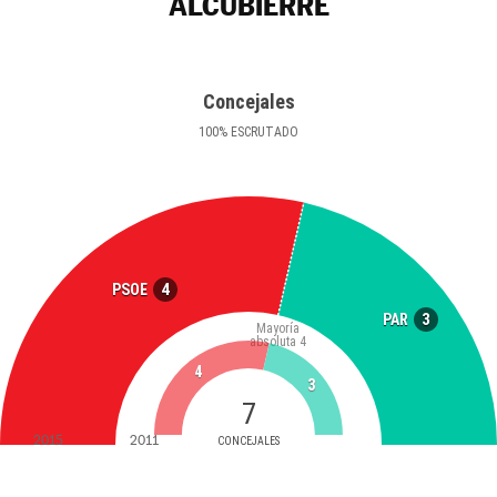
ALCUBIERRE
Concejales
100
%
ESCRUTADO
4
PSOE
3
PAR
Mayoría
absoluta
4
4
3
7
2015
2011
CONCEJALES