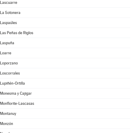
Lascuarre
La Sotonera
Laspaúles
Las Peñas de Riglos
Laspuña
Loarre
Loporzano
Loscorrales
Lupiñén-Ortilla
Monesma y Cajigar
Monflorite-Lascasas
Montanuy
Monzón