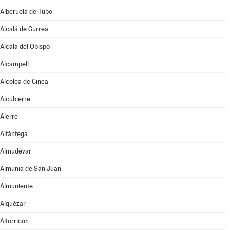
Alberuela de Tubo
Alcalá de Gurrea
Alcalá del Obispo
Alcampell
Alcolea de Cinca
Alcubierre
Alerre
Alfántega
Almudévar
Almunia de San Juan
Almuniente
Alquézar
Altorricón