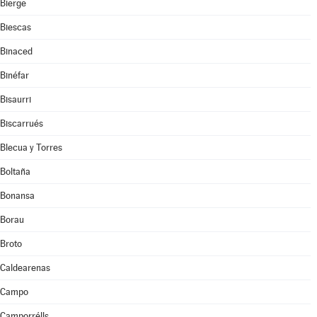
Bierge
Biescas
Binaced
Binéfar
Bisaurri
Biscarrués
Blecua y Torres
Boltaña
Bonansa
Borau
Broto
Caldearenas
Campo
Camporrélls