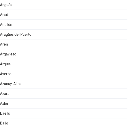
Angüés
Ansó
Antillón
Aragüés del Puerto
Arén
Argavieso
Arguis
Ayerbe
Azanuy-Alins
Azara
Azlor
Baélls
Bailo