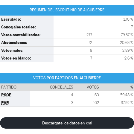
RESUMEN DEL ESCRUTINIO DE ALCUBIERRE
Escrutado:
100 %
Concejales totales:
7
Votos contabilizados:
277
79,37 %
Abstenciones:
72
20,63 %
Votos nulos:
8
2,89 %
Votos en blanco:
7
2,6 %
VOTOS POR PARTIDOS EN ALCUBIERRE
PARTIDO
CONCEJALES
VOTOS
%
PSOE
4
160
59,48 %
PAR
3
102
37,92 %
Descárgate los datos en xml