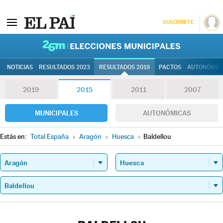
SUSCRÍBETE
26M | Elec
NOTICIAS
RESULTADOS 2023
RESULTADOS 2019
PACTOS
AUTONÓMIC
2019
2015
2011
2007
MUNICIPALES
AUTONÓMICAS
Estás en:
Total España
»
Aragón
»
Huesca
»
Baldellou