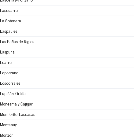
Lascellas-Ponzano
Lascuarre
La Sotonera
Laspaúles
Las Peñas de Riglos
Laspuña
Loarre
Loporzano
Loscorrales
Lupiñén-Ortilla
Monesma y Cajigar
Monflorite-Lascasas
Montanuy
Monzón