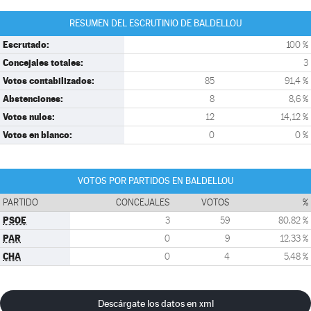
RESUMEN DEL ESCRUTINIO DE BALDELLOU
Escrutado:
100 %
Concejales totales:
3
Votos contabilizados:
85
91,4 %
Abstenciones:
8
8,6 %
Votos nulos:
12
14,12 %
Votos en blanco:
0
0 %
VOTOS POR PARTIDOS EN BALDELLOU
PARTIDO
CONCEJALES
VOTOS
%
PSOE
3
59
80,82 %
PAR
0
9
12,33 %
CHA
0
4
5,48 %
Descárgate los datos en xml