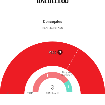
BALDELLOU
Concejales
100
%
ESCRUTADO
3
PSOE
Mayoría
absoluta
2
4
3
1
2015
2011
CONCEJALES