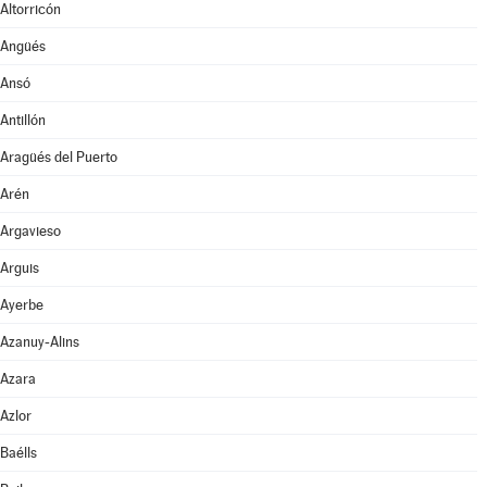
Altorricón
Angüés
Ansó
Antillón
Aragüés del Puerto
Arén
Argavieso
Arguis
Ayerbe
Azanuy-Alins
Azara
Azlor
Baélls