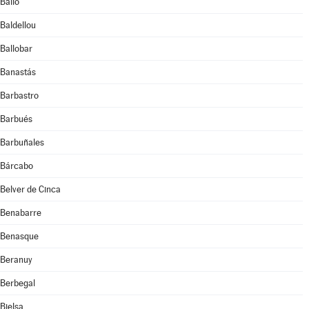
Bailo
Baldellou
Ballobar
Banastás
Barbastro
Barbués
Barbuñales
Bárcabo
Belver de Cinca
Benabarre
Benasque
Beranuy
Berbegal
Bielsa