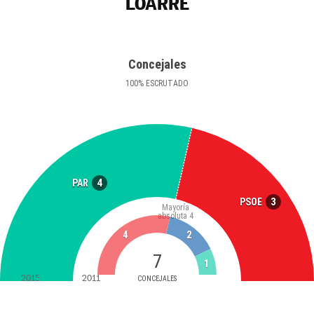
LOARRE
Concejales
100
%
ESCRUTADO
4
PAR
3
PSOE
Mayoría
absoluta
4
4
2
7
1
2015
2011
CONCEJALES