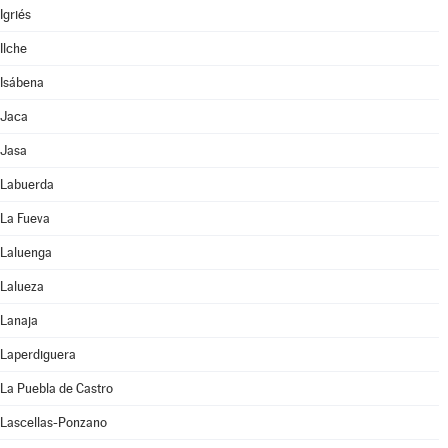
Igriés
Ilche
Isábena
Jaca
Jasa
Labuerda
La Fueva
Laluenga
Lalueza
Lanaja
Laperdiguera
La Puebla de Castro
Lascellas-Ponzano