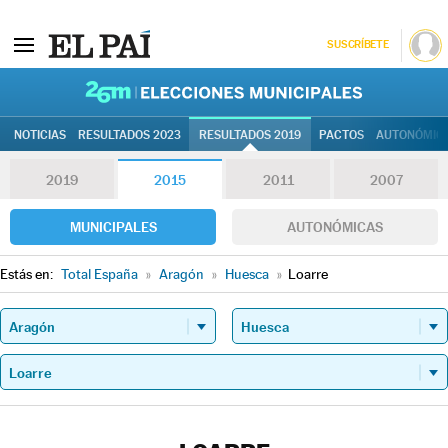
SUSCRÍBETE
26M | Elec
NOTICIAS
RESULTADOS 2023
RESULTADOS 2019
PACTOS
AUTONÓMIC
2019
2015
2011
2007
MUNICIPALES
AUTONÓMICAS
Estás en:
Total España
»
Aragón
»
Huesca
»
Loarre