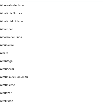
Alberuela de Tubo
Alcalá de Gurrea
Alcalá del Obispo
Alcampell
Alcolea de Cinca
Alcubierre
Alerre
Alfántega
Almudévar
Almunia de San Juan
Almuniente
Alquézar
Altorricón