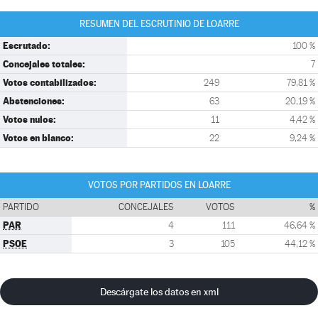
RESUMEN DEL ESCRUTINIO DE LOARRE
Escrutado:
100 %
Concejales totales:
7
Votos contabilizados:
249
79,81 %
Abstenciones:
63
20,19 %
Votos nulos:
11
4,42 %
Votos en blanco:
22
9,24 %
VOTOS POR PARTIDOS EN LOARRE
PARTIDO
CONCEJALES
VOTOS
%
PAR
4
111
46,64 %
PSOE
3
105
44,12 %
Descárgate los datos en xml