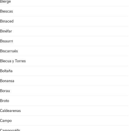
Bierge
Biescas
Binaced
Binéfar
Bisaurri
Biscarrués
Blecua y Torres
Boltaña
Bonansa
Borau
Broto
Caldearenas
Campo
Camporrélls