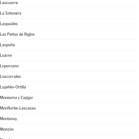
Lascuarre
La Sotonera
Laspaúles
Las Peñas de Riglos
Laspuña
Loarre
Loporzano
Loscorrales
Lupiñén-Ortilla
Monesma y Cajigar
Monflorite-Lascasas
Montanuy
Monzón