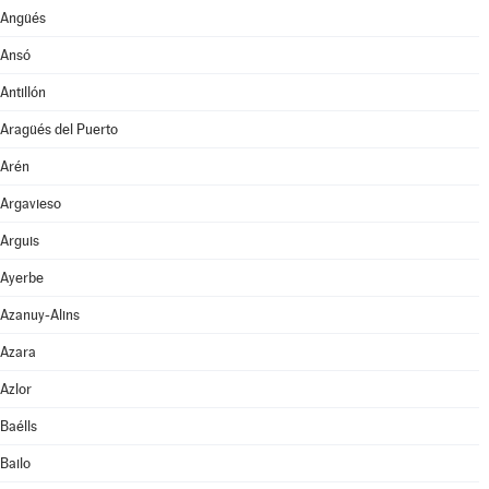
Angüés
Ansó
Antillón
Aragüés del Puerto
Arén
Argavieso
Arguis
Ayerbe
Azanuy-Alins
Azara
Azlor
Baélls
Bailo