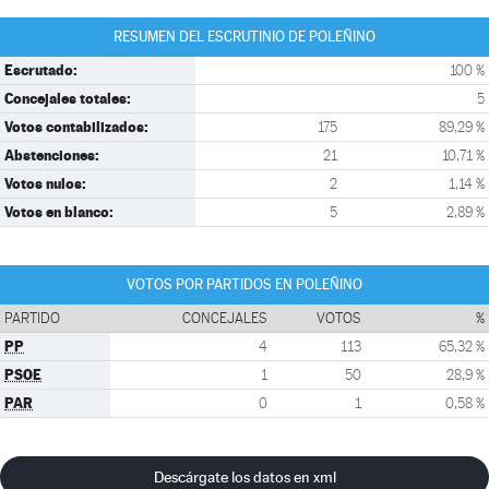
RESUMEN DEL ESCRUTINIO DE POLEÑINO
Escrutado:
100 %
Concejales totales:
5
Votos contabilizados:
175
89,29 %
Abstenciones:
21
10,71 %
Votos nulos:
2
1,14 %
Votos en blanco:
5
2,89 %
VOTOS POR PARTIDOS EN POLEÑINO
PARTIDO
CONCEJALES
VOTOS
%
PP
4
113
65,32 %
PSOE
1
50
28,9 %
PAR
0
1
0,58 %
Descárgate los datos en xml