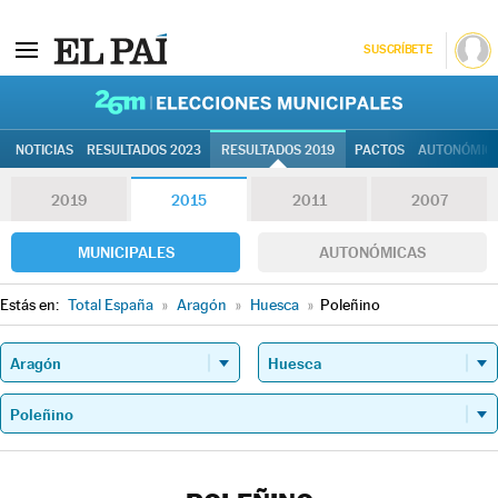
SUSCRÍBETE
26M | Elec
NOTICIAS
RESULTADOS 2023
RESULTADOS 2019
PACTOS
AUTONÓMIC
2019
2015
2011
2007
MUNICIPALES
AUTONÓMICAS
Estás en:
Total España
»
Aragón
»
Huesca
»
Poleñino