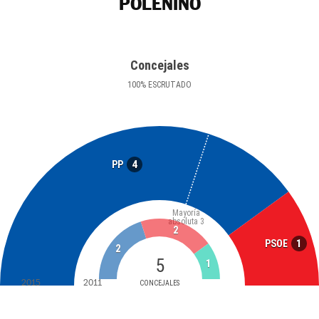
POLEÑINO
Concejales
100
%
ESCRUTADO
4
PP
Mayoría
absoluta
3
2
1
PSOE
2
5
1
2015
2011
CONCEJALES