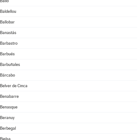
Bailo
Baldellou
Ballobar
Banastás
Barbastro
Barbués
Barbuñales
Bárcabo
Belver de Cinca
Benabarre
Benasque
Beranuy
Berbegal
Bielsa