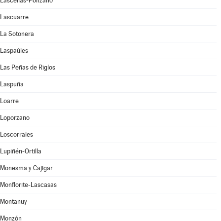
Lascellas-Ponzano
Lascuarre
La Sotonera
Laspaúles
Las Peñas de Riglos
Laspuña
Loarre
Loporzano
Loscorrales
Lupiñén-Ortilla
Monesma y Cajigar
Monflorite-Lascasas
Montanuy
Monzón