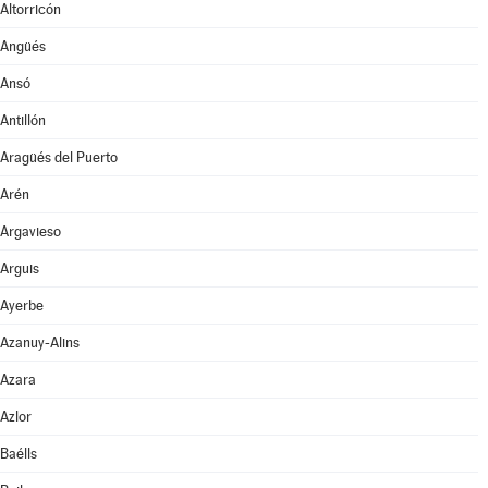
Altorricón
Angüés
Ansó
Antillón
Aragüés del Puerto
Arén
Argavieso
Arguis
Ayerbe
Azanuy-Alins
Azara
Azlor
Baélls